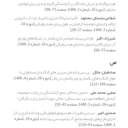
هیدروگراف و جریان ماندگار بر آبشستگی گروه پایه پل برای فواصل
مختلف
[دوره 16، شماره 2، 1400، صفحه 73-90]
شفاعی بجستان، محمود
تأثیراستهلاک انرژی ناشی از جت آب خروجی
ازکف و انتهای حوضچه آرامش بر طول پرش هیدرولیکی
[دوره 16،
شماره 3، 1400، صفحه 17-28]
شیرزاد، اکبر
طراحی بهینه نمونه‌برداری فشار در شبکه‌های توزیع
آب برای کالیبراسیون مدل‎های هیدرولیکی
[دوره 16، شماره 1، 1400،
صفحه 53-66]
ص
صادقیان، جلال
بررسی راندمان سرریز های کنگره ای مستطیلی با
طول کنگره های یکسان و غیریکسان در پلان
[دوره 16، شماره 4، 1400،
صفحه 109-122]
صلبی، محمد علی
تخمین حداکثر عمق آبشستگی در پایاب حوضچه
آرامش (مطالعه موردی: بند سنگی- ملاتی حوزه آبخیز زیارت گرگان)
[دوره 16، شماره 1، 1400، صفحه 81-92]
صمدی، امیر
بررسی تغییرات هیدرومورفولوژیکی رودخانه کرج بر اثر
اجرای طرح‌های توسعه منابع آب و مهندسی رودخانه
[دوره 16، شماره
1، 1400، صفحه 93-110]