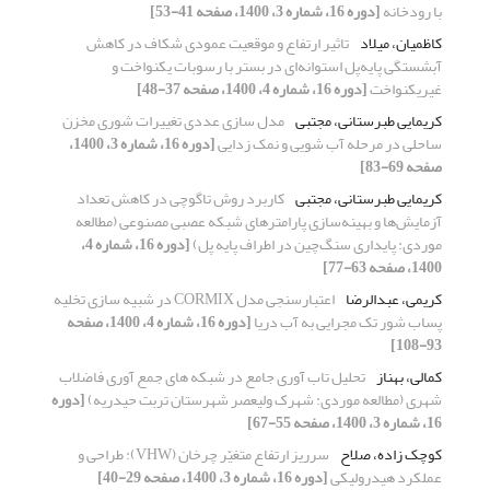
با رودخانه
[دوره 16، شماره 3، 1400، صفحه 41-53]
کاظمیان، میلاد
تاثیر ارتفاع و موقعیت عمودی شکاف در کاهش
آبشستگی پایه‌پل استوانه‌ای در بستر با رسوبات یکنواخت و
غیر‌یکنواخت
[دوره 16، شماره 4، 1400، صفحه 37-48]
کریمایی طبرستانی، مجتبی
مدل سازی عددی تغییرات شوری مخزن
ساحلی در مرحله آب شویی و نمک زدایی
[دوره 16، شماره 3، 1400،
صفحه 69-83]
کریمایی طبرستانی، مجتبی
کاربرد روش تاگوچی در کاهش تعداد
آزمایش‌ها و بهینه‌سازی پارامتر‌‌های شبکه عصبی مصنوعی (مطالعه
موردی: پایداری سنگ‌چین در اطراف پایه‌‌ پل)
[دوره 16، شماره 4،
1400، صفحه 63-77]
کریمی، عبدالرضا
اعتبارسنجی مدل CORMIX در شبیه سازی تخلیه
پساب شور تک مجرایی به آب دریا
[دوره 16، شماره 4، 1400، صفحه
93-108]
کمالی، بهناز
تحلیل تاب آوری جامع در شبکه های جمع آوری فاضلاب
شهری (مطالعه موردی: شهرک ولیعصر شهرستان تربت حیدریه)
[دوره
16، شماره 3، 1400، صفحه 55-67]
کوچک زاده، صلاح
سرریز ارتفاع متغیّر چرخان (VHW): طراحی و
عملکرد هیدرولیکی
[دوره 16، شماره 3، 1400، صفحه 29-40]