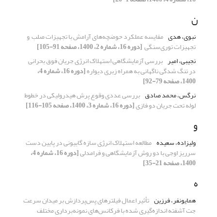
ن
نبوی، هدی
مقایسه عملکرد حوضچه‌های آرامش با تجهیزات صلب ‏ و
تجهیزات توری‌سنگی ‏
[دوره 16، شماره 2، 1400، صفحه 91-105]
نجیبی، امیر
بررسی آزمایشگاهی استهلاک انرژی جریان فوق بحرانی
در تنگ شدگی ناگهانی به همراه زبری دیواره
[دوره 16، شماره 4،
1400، صفحه 79-92]
نرگس، محمد صادق
بررسی عددی وقوع پرش هیدرولیکی در خطوط
لوله تحت جریان دو فازی
[دوره 16، شماره 3، 1400، صفحه 105-116]
و
ولیزاده، سعیده
مطالعه استهلاک انرژی سازه گابیونی در پایین دست
سرریز اوجی با دو روش آزمایشگاهی و فرامدلی
[دوره 16، شماره 4،
1400، صفحه 21-35]
ه
همایونفر، فرزین
تأثیر اعمال فیلترهای پس‌پردازش بر میدان سرعت
جت آشفته اندازه‌گیری شده با فرکانس‌های نمونه‌برداری مختلف