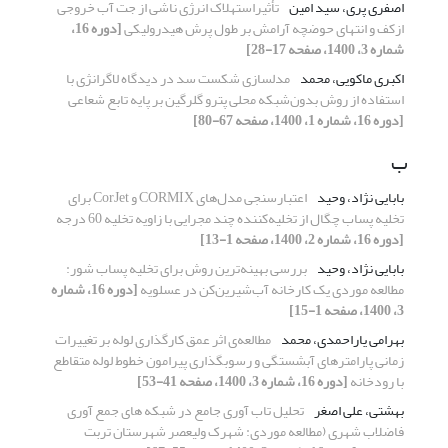
اصفری پری، سید امین
تأثیراستهلاک انرژی ناشی از جت آب خروجی
ازکف و انتهای حوضچه آرامش بر طول پرش هیدرولیکی
[دوره 16،
شماره 3، 1400، صفحه 17-28]
اکبری ماکویی، محمد
مدل‏سازی شکست سد در دیدگاه لاگرانژی با
استفاده از روش بدون‌شبکه محلی پترو گلرگین بر پایه تابع شعاعی
[دوره 16، شماره 1، 1400، صفحه 67-80]
ب
بابایی نژاد، وحید
اعتبارسنجی مدل‌های CORMIX و CorJet برای
تخلیه پساب چگال از تخلیه‌کننده چند مجرایی با زاویه تخلیه 60 درجه
[دوره 16، شماره 2، 1400، صفحه 1-13]
بابایی نژاد، وحید
بررسی بهینه‌ترین روش برای تخلیه پساب شور:
مطالعه موردی یک کارخانه‌ آب‌شیرین‌کن در عسلویه
[دوره 16، شماره
3، 1400، صفحه 1-15]
بهرامی یاراحمدی، محمد
مطالعه‌ی اثر عمق کارگذاری لوله بر تغییرات
زمانی پارامترهای آبشستگی و رسوبگذاری پیرامون خطوط لوله متقاطع
با رودخانه
[دوره 16، شماره 3، 1400، صفحه 41-53]
بهشتی، علی اصغر
تحلیل تاب آوری جامع در شبکه های جمع آوری
فاضلاب شهری (مطالعه موردی: شهرک ولیعصر شهرستان تربت