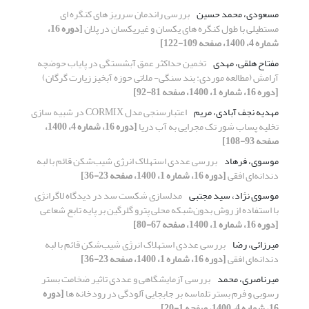
مسعودی، محمد حسین
بررسی راندمان سرریز های کنگره ای
مستطیلی با طول کنگره های یکسان و غیریکسان در پلان
[دوره 16،
شماره 4، 1400، صفحه 109-122]
مفتاح هلقی، مهدی
تخمین حداکثر عمق آبشستگی در پایاب حوضچه
آرامش (مطالعه موردی: بند سنگی- ملاتی حوزه آبخیز زیارت گرگان)
[دوره 16، شماره 1، 1400، صفحه 81-92]
مهدیه نجف آبادی، مریم
اعتبارسنجی مدل CORMIX در شبیه سازی
تخلیه پساب شور تک مجرایی به آب دریا
[دوره 16، شماره 4، 1400،
صفحه 93-108]
موسوی، فرهاد
بررسی عددی استهلاک انرژی شیب‌شکن قائم با لبه‌
دندانه‌ای افقی
[دوره 16، شماره 1، 1400، صفحه 23-36]
موسوی نژاد، سید مجتبی
مدل‏سازی شکست سد در دیدگاه لاگرانژی
با استفاده از روش بدون‌شبکه محلی پترو گلرگین بر پایه تابع شعاعی
[دوره 16، شماره 1، 1400، صفحه 67-80]
میرزائی، رضا
بررسی عددی استهلاک انرژی شیب‌شکن قائم با لبه‌
دندانه‌ای افقی
[دوره 16، شماره 1، 1400، صفحه 23-36]
میرناصری، محمد
بررسی آزمایشگاهی و عددی تاثیر ضخامت بستر
رسوبی و فرم بستر تلماسه بر جابجایی آلودگی در رودخانه ها
[دوره
16، شماره 4، 1400، صفحه 1-20]