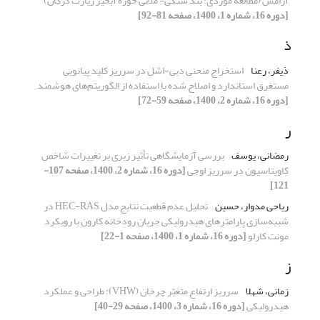
آرامش (مطالعه موردی: بند سنگی- ملاتی حوزه آبخیز زیارت گرگان)
[دوره 16، شماره 1، 1400، صفحه 81-92]
ذ
ذیفر، رعنا
استخراج منحنی دبی-اشل در سرریز کلید پیانویی
مستغرق استاندارد و اصلاح شده با استفاده از الگوریتم‌های هوشمند
[دوره 16، شماره 2، 1400، صفحه 59-72]
ر
رمضانی، یوسف
بررسی آزمایشگاهی تأثیر زبری بر تغییرات شاخص
کاویتاسیون در سرریز اوجی
[دوره 16، شماره 2، 1400، صفحه 107-
121]
ریاحی مدوار، حسین
تحلیل عدم قطعیت نتایج مدل HEC-RAS در
شبیه‌سازی پارامترهای هیدرولیکی جریان رودخانه کارون با رویکرد
مونت کارلو
[دوره 16، شماره 1، 1400، صفحه 1-22]
ز
زمانی، شهلا
سرریز ارتفاع متغیّر چرخان (VHW): طراحی و عملکرد
هیدرولیکی
[دوره 16، شماره 3، 1400، صفحه 29-40]