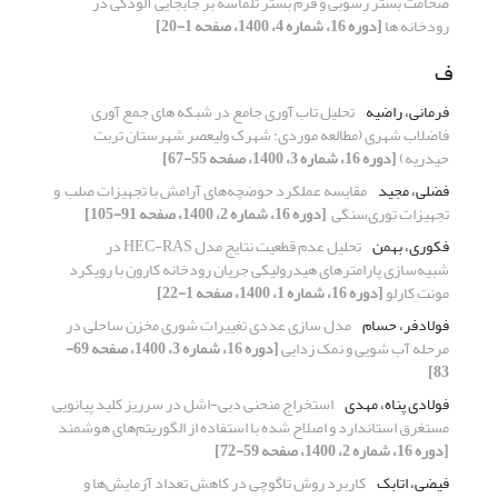
ضخامت بستر رسوبی و فرم بستر تلماسه بر جابجایی آلودگی در
رودخانه ها
[دوره 16، شماره 4، 1400، صفحه 1-20]
ف
فرمانی، راضیه
تحلیل تاب آوری جامع در شبکه های جمع آوری
فاضلاب شهری (مطالعه موردی: شهرک ولیعصر شهرستان تربت
حیدریه)
[دوره 16، شماره 3، 1400، صفحه 55-67]
فضلی، مجید
مقایسه عملکرد حوضچه‌های آرامش با تجهیزات صلب ‏ و
تجهیزات توری‌سنگی ‏
[دوره 16، شماره 2، 1400، صفحه 91-105]
فکوری، بهمن
تحلیل عدم قطعیت نتایج مدل HEC-RAS در
شبیه‌سازی پارامترهای هیدرولیکی جریان رودخانه کارون با رویکرد
مونت کارلو
[دوره 16، شماره 1، 1400، صفحه 1-22]
فولادفر، حسام
مدل سازی عددی تغییرات شوری مخزن ساحلی در
مرحله آب شویی و نمک زدایی
[دوره 16، شماره 3، 1400، صفحه 69-
83]
فولادی پناه، مهدی
استخراج منحنی دبی-اشل در سرریز کلید پیانویی
مستغرق استاندارد و اصلاح شده با استفاده از الگوریتم‌های هوشمند
[دوره 16، شماره 2، 1400، صفحه 59-72]
فیضی، اتابک
کاربرد روش تاگوچی در کاهش تعداد آزمایش‌ها و