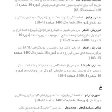
توزیع آب برای کالیبراسیون مدل‎های هیدرولیکی
[دوره 16، شماره 1،
1400، صفحه 53-66]
عبدی، چنور
آبشستگی پایین‌دست سرریزهای کلید‌پیانویی مثلثی و
ذوزنقه‌ای
[دوره 16، شماره 2، 1400، صفحه 43-58]
عزیزیان، اصغر
بررسی تغییرات هیدرومورفولوژیکی رودخانه کرج بر
اثر اجرای طرح‌های توسعه منابع آب و مهندسی رودخانه
[دوره 16،
شماره 1، 1400، صفحه 93-110]
عزیزیان، اصغر
ارزیابی دقت مدل مبتنی بر توپوگرافی HAND در
برآورد پهنه های سیل گیر رودخانه
[دوره 16، شماره 3، 1400، صفحه
85-103]
عمادی، علیرضا
بررسی آزمایشگاهی و عددی تاثیر ضخامت بستر
رسوبی و فرم بستر تلماسه بر جابجایی آلودگی در رودخانه ها
[دوره
16، شماره 4، 1400، صفحه 1-20]
غ
غفوری، آرام
آبشستگی پایین‌دست سرریزهای کلید‌پیانویی مثلثی و
ذوزنقه‌ای
[دوره 16، شماره 2، 1400، صفحه 43-58]
غلامی سفیدکوهی، محمدعلی
بررسی آزمایشگاهی و عددی تاثیر