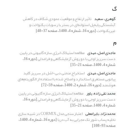
گ
گوهری، سعید
تاثیر ارتفاع و موقعیت عمودی شکاف در کاهش
آبشستگی پایه‌پل استوانه‌ای در بستر با رسوبات یکنواخت و
غیر‌یکنواخت
[دوره 16، شماره 4، 1400، صفحه 37-48]
م
ماجدی اصل، مهدی
مطالعه استهلاک انرژی سازه گابیونی در پایین
دست سرریز اوجی با دو روش آزمایشگاهی و فرامدلی
[دوره 16،
شماره 4، 1400، صفحه 21-35]
ماجدی اصل، مهدی
استخراج منحنی دبی-اشل در سرریز کلید
پیانویی مستغرق استاندارد و اصلاح شده با استفاده از الگوریتم‌های
هوشمند
[دوره 16، شماره 2، 1400، صفحه 59-72]
محمد تقی زاده، یاور
مطالعه استهلاک انرژی سازه گابیونی در پایین
دست سرریز اوجی با دو روش آزمایشگاهی و فرامدلی
[دوره 16،
شماره 4، 1400، صفحه 21-35]
محمدنژاد، بایرامعلی
اعتبارسنجی مدل CORMIX در شبیه سازی
تخلیه پساب شور تک مجرایی به آب دریا
[دوره 16، شماره 4، 1400،
صفحه 93-108]