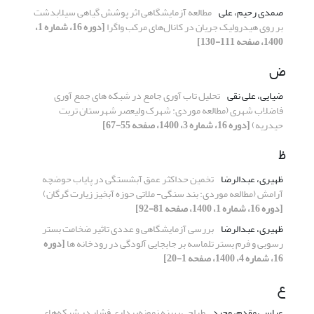
صمدی رحیم، علی
مطالعه آزمایشگاهی اثر پوشش گیاهی سیلابدشت
بر روی هیدرولیک جریان در کانال‌های مرکب واگرا
[دوره 16، شماره 1،
1400، صفحه 111-130]
ض
ضیایی، علی نقی
تحلیل تاب آوری جامع در شبکه های جمع آوری
فاضلاب شهری (مطالعه موردی: شهرک ولیعصر شهرستان تربت
حیدریه)
[دوره 16، شماره 3، 1400، صفحه 55-67]
ظ
ظهیری، عبدالرضا
تخمین حداکثر عمق آبشستگی در پایاب حوضچه
آرامش (مطالعه موردی: بند سنگی- ملاتی حوزه آبخیز زیارت گرگان)
[دوره 16، شماره 1، 1400، صفحه 81-92]
ظهیری، عبدالرضا
بررسی آزمایشگاهی و عددی تاثیر ضخامت بستر
رسوبی و فرم بستر تلماسه بر جابجایی آلودگی در رودخانه ها
[دوره
16، شماره 4، 1400، صفحه 1-20]
ع
عباسی مقدم، وحید
طراحی بهینه نمونه‌برداری فشار در شبکه‌های