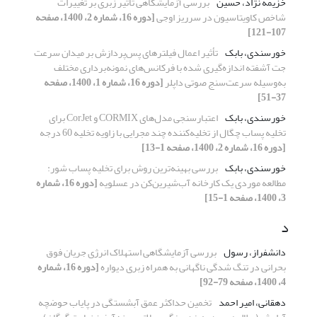
خزیمه نژاد، حسین
بررسی آزمایشگاهی تأثیر زبری بر تغییرات
شاخص کاویتاسیون در سرریز اوجی
[دوره 16، شماره 2، 1400، صفحه
107-121]
خورسندی، بابک
تأثیر اعمال فیلترهای پس‌پردازش بر میدان سرعت
جت آشفته اندازه‌گیری شده با فرکانس‌های نمونه‌برداری مختلف
به‌وسیله سرعت‌سنج صوتی داپلر
[دوره 16، شماره 1، 1400، صفحه
37-51]
خورسندی، بابک
اعتبارسنجی مدل‌های CORMIX و CorJet برای
تخلیه پساب چگال از تخلیه‌کننده چند مجرایی با زاویه تخلیه 60 درجه
[دوره 16، شماره 2، 1400، صفحه 1-13]
خورسندی، بابک
بررسی بهینه‌ترین روش برای تخلیه پساب شور:
مطالعه موردی یک کارخانه‌ آب‌شیرین‌کن در عسلویه
[دوره 16، شماره
3، 1400، صفحه 1-15]
د
دانشفراز، رسول
بررسی آزمایشگاهی استهلاک انرژی جریان فوق
بحرانی در تنگ شدگی ناگهانی به همراه زبری دیواره
[دوره 16، شماره
4، 1400، صفحه 79-92]
دهقانی، امیر احمد
تخمین حداکثر عمق آبشستگی در پایاب حوضچه