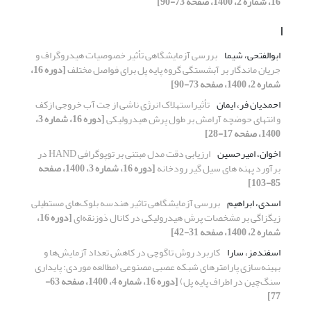
16، شماره 2، 1400، صفحه 73-90]
ا
ابوالفتحی، شیما
بررسی آزمایشگاهی تأثیر خصوصیات هیدروگراف و
جریان ماندگار بر آبشستگی گروه پایه پل برای فواصل مختلف
[دوره 16،
شماره 2، 1400، صفحه 73-90]
احمدیان فر، ایمان
تأثیراستهلاک انرژی ناشی از جت آب خروجی ازکف
و انتهای حوضچه آرامش بر طول پرش هیدرولیکی
[دوره 16، شماره 3،
1400، صفحه 17-28]
اخوان، امیرحسین
ارزیابی دقت مدل مبتنی بر توپوگرافی HAND در
برآورد پهنه های سیل گیر رودخانه
[دوره 16، شماره 3، 1400، صفحه
85-103]
اسدی، ابراهیم
بررسی آزمایشگاهی تاثیر هندسه بلوک‌های مستطیلی
زیگزاگی بر مشخصات پرش هیدرولیکی در کانال ذوزنقه‌ای
[دوره 16،
شماره 2، 1400، صفحه 31-42]
اسفندمز، سارا
کاربرد روش تاگوچی در کاهش تعداد آزمایش‌ها و
بهینه‌سازی پارامتر‌‌های شبکه عصبی مصنوعی (مطالعه موردی: پایداری
سنگ‌چین در اطراف پایه‌‌ پل)
[دوره 16، شماره 4، 1400، صفحه 63-
77]