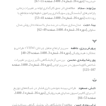
حیدریه)
[دوره 16، شماره 3، 1400، صفحه 55-67]
بیژنوند، سجاد
مطالعه‌ی اثر عمق کارگذاری لوله بر تغییرات زمانی
پارامترهای آبشستگی و رسوبگذاری پیرامون خطوط لوله متقاطع با
رودخانه
[دوره 16، شماره 3، 1400، صفحه 41-53]
بینا، حجت
مدل‌سازی سیلاب در بندسار با استفاده از روش مدل
سلولی
[دوره 16، شماره 4، 1400، صفحه 49-62]
پ
پرورش ریزی، عاطفه
سرریز ارتفاع متغیّر چرخان (VHW): طراحی و
عملکرد هیدرولیکی
[دوره 16، شماره 3، 1400، صفحه 29-40]
پور رضا بیلندی، محسن
بررسی آزمایشگاهی تأثیر زبری بر تغییرات
شاخص کاویتاسیون در سرریز اوجی
[دوره 16، شماره 2، 1400، صفحه
107-121]
ت
تابش، مسعود
طراحی بهینه نمونه‌برداری فشار در شبکه‌های توزیع
آب برای کالیبراسیون مدل‎های هیدرولیکی
[دوره 16، شماره 1، 1400،
صفحه 53-66]
ترابی پوده، حسن
مطالعه آزمایشگاهی اثر پوشش گیاهی سیلابدشت