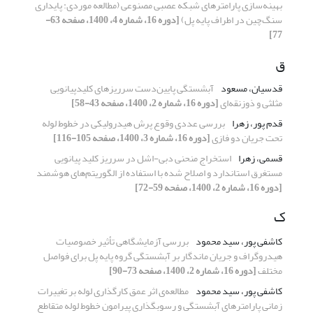
بهینه‌سازی پارامتر‌‌های شبکه عصبی مصنوعی (مطالعه موردی: پایداری
سنگ‌چین در اطراف پایه‌‌ پل)
[دوره 16، شماره 4، 1400، صفحه 63-
77]
ق
قدسیان، مسعود
آبشستگی پایین‌دست سرریزهای کلید‌پیانویی
مثلثی و ذوزنقه‌ای
[دوره 16، شماره 2، 1400، صفحه 43-58]
قدم پور، زهرا
بررسی عددی وقوع پرش هیدرولیکی در خطوط لوله
تحت جریان دو فازی
[دوره 16، شماره 3، 1400، صفحه 105-116]
قسمی، زهرا
استخراج منحنی دبی-اشل در سرریز کلید پیانویی
مستغرق استاندارد و اصلاح شده با استفاده از الگوریتم‌های هوشمند
[دوره 16، شماره 2، 1400، صفحه 59-72]
ک
کاشفی پور، سید محمود
بررسی آزمایشگاهی تأثیر خصوصیات
هیدروگراف و جریان ماندگار بر آبشستگی گروه پایه پل برای فواصل
مختلف
[دوره 16، شماره 2، 1400، صفحه 73-90]
کاشفی پور، سید محمود
مطالعه‌ی اثر عمق کارگذاری لوله بر تغییرات
زمانی پارامترهای آبشستگی و رسوبگذاری پیرامون خطوط لوله متقاطع