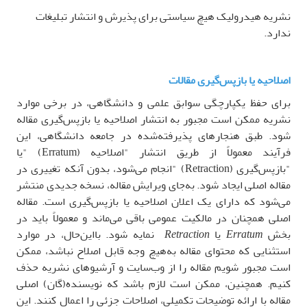
نشریه هیدرولیک هیچ سیاستی برای پذیرش و انتشار تبلیغات
ندارد
.
اصلاحیه یا بازپس‌گیری مقالات
برای حفظ یکپارچگی سوابق علمی و دانشگاهی، در برخی موارد
نشریه ممکن است مجبور به انتشار اصلاحیه یا بازپس‌گیری مقاله
شود. طبق هنجارهای پذیرفته‌شده در جامعه دانشگاهی، این
فرآیند معمولاً از طریق انتشار "اصلاحیه
" (Erratum)
یا
"بازپس‌گیری
" (Retraction)
انجام می‌شود، بدون آنکه تغییری در
مقاله اصلی ایجاد شود. به‌جای ویرایش مقاله، نسخه جدیدی منتشر
می‌شود که دارای یک اعلان اصلاحیه یا بازپس‌گیری است. مقاله
اصلی همچنان در مالکیت عمومی باقی می‌ماند و معمولاً باید در
بخش
Erratum
یا
Retraction
نمایه شود. بااین‌حال، در موارد
استثنایی که محتوای مقاله به‌هیچ ‌وجه قابل اصلاح نباشد، ممکن
است مجبور شویم مقاله را از وب‌سایت و آرشیوهای نشریه حذف
کنیم. همچنین، ممکن است لازم باشد که نویسنده(گان) اصلی
مقاله با ارائه توضیحات تکمیلی، اصلاحات جزئی را اعمال کنند. این