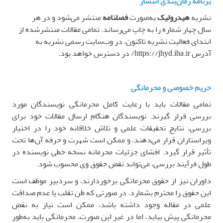
برنامه زمان‌بندی انتشار
نشریه
هیدرولیک
به‌صورت
فصلنامه
منتشر می‌شود و در هر
سال
چهار شماره را به چاپ می‌رساند. تمامی مقالات منتشرشده از
ابتدای فعالیت نشریه تاکنون، در وب‌سایت رسمی نشریه به
آدرس
https://jhyd.iha.ir
/ در دسترس خواهد بود
.
حریم خصوصی و محرمانگی
تمامی مقالات باید با رعایت کامل محرمانگی نویسندگان مورد
بررسی قرار گیرند. نویسندگان هنگام ارسال مقالات خود برای
بررسی، نتایج تحقیقات علمی و تلاش خلاقانه خود را در اختیار
ویراستاران قرار می‌دهند، و ممکن است شهرت و حرفه آن‌ها تحت
تأثیر قرار گیرد. افشای جزئیات محرمانه نسخه خطی نویسنده در
طول فرآیند بررسی، می‌تواند نقض حقوق وی محسوب شود
.
داوران نیز از حقوق محرمانگی برخوردارند، و سردبیر موظف است
این حقوق را محترم بشمارد. در صورتی که ظن تقلب یا عدم صداقت
علمی در مقاله وجود داشته باشد، ممکن است نیاز به نقض
محرمانگی پیش بیاید، اما در غیر این صورت، محرمانگی باید به‌طور