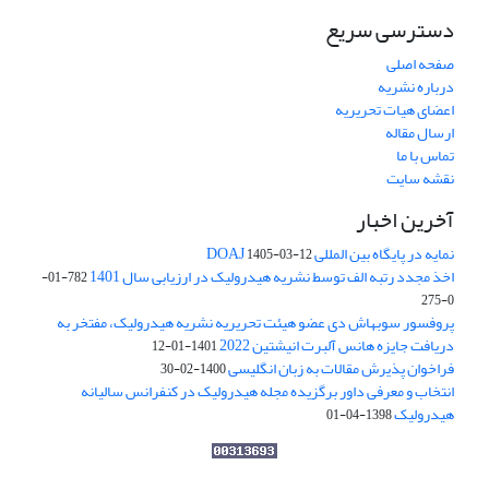
دسترسی سریع
صفحه اصلی
درباره نشریه
اعضای هیات تحریریه
ارسال مقاله
تماس با ما
نقشه سایت
آخرین اخبار
نمایه در پایگاه بین المللی DOAJ
1405-03-12
اخذ مجدد رتبه الف توسط نشریه هیدرولیک در ارزیابی سال 1401
782-01-
0-275
پروفسور سوبهاش دی عضو هیئت تحریریه نشریه هیدرولیک، مفتخر به
دریافت جایزه هانس آلبرت انیشتین 2022
1401-01-12
فراخوان پذیرش مقالات به زبان انگلیسی
1400-02-30
انتخاب و معرفی داور برگزیده مجله هیدرولیک در کنفرانس سالیانه
هیدرولیک
1398-04-01