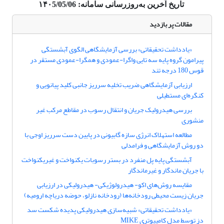
تاریخ آخرین به‌روزرسانی سامانه: ۱۴۰5/05/06
مقالات پر بازدید
«یادداشت تحقیقاتی» بررسی آزمایشگاهی الگوی آبشستگی
پیرامون گروه پایه سه تایی واگرا-عمودی و همگرا-عمودی مستقر در
قوس 180 درجه تند
ارزیابی آزمایشگاهی ضریب تخلیه سرریز جانبی کلید پیانویی و
کنگره‌ای مستطیلی
بررسی هیدرولیک جریان و انتقال رسوب در مقاطع مرکب غیر
منشوری
مطالعه استهلاک انرژی سازه گابیونی در پایین دست سرریز اوجی با
دو روش آزمایشگاهی و فرامدلی
آبشستگی پایه پل منفرد در بستر رسوبات یکنواخت و غیریکنواخت
با جریان ماندگار و غیرماندگار
مقایسه روش‌های اکو- هیدرولوژیکی- هیدرولیکی در ارزیابی
جریان زیست محیطی رودخانه‌ها (رودخانه نازلو، حوضه دریاچه ارومیه)
«یادداشت تحقیقاتی» شبیه‌سازی هیدرولیکی پدیده شکست سد
دز توسط مدل کامپیوتری MIKE