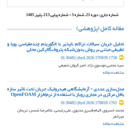
شماره جاری:
دوره 21، شماره 3 - شماره پیاپی 213، پاییز 1405
مقاله کامل (پژوهشی)
تحلیل جریان سیالات تراکم ناپذیر با الگوریتم چندمقیاسی پویا و
تطبیقی مبتنی بر روش بدون‌شبکه پتروف–گالرکین محلی
10.30482/jhyd.2026.570939.1758
سید مجتبی موسوی نژاد، امیر کیوان شفیعی
مشاهده مقاله
مدل‌سازی عددی - آزمایشگاهی هیدرولیک جریان تحت تاثیر سازه
بافل مرکزی در مجاری روباز با استفاده از نرم‌افزار OpenFOAM
10.30482/jhyd.2026.578810.1761
محمد خسروی، الهام قنبری عدیوی، علی رئیسی، غلامرضا شمس، نریمان
مهرانفر
مشاهده مقاله