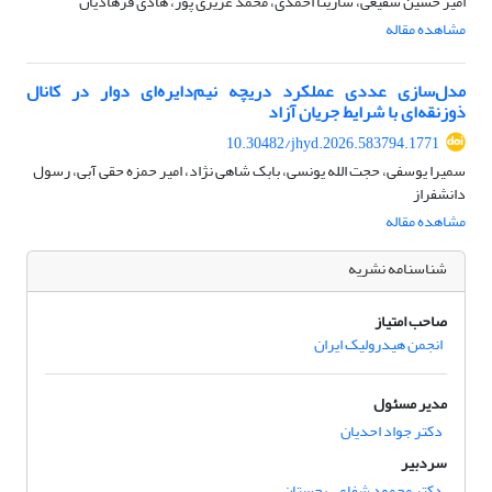
امیر حسین شفیعی، سارینا احمدی، محمد عزیزی پور، هادی فرهادیان
مشاهده مقاله
مدل‌سازی عددی عملکرد دریچه نیم‌دایره‌ای دوار در کانال
ذوزنقه‌ای با شرایط جریان آزاد
10.30482/jhyd.2026.583794.1771
سمیرا یوسفی، حجت الله یونسی، بابک شاهی نژاد، امیر حمزه حقی آبی، رسول
دانشفراز
مشاهده مقاله
شناسنامه نشریه
صاحب امتیاز
انجمن هیدرولیک ایران
مدیر مسئول
دکتر جواد احدیان
سردبیر
دکتر محمود شفاعی بجستان