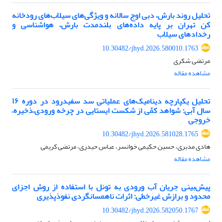
تحلیل روند بارش، دبی اوج سالانه و ویژگی‌های سیلاب‌های رودخانه
کن تهران بر پایه داده‌های بلندمدت بارش، هواشناسی و
رخدادهای سیلاب
10.30482/jhyd.2026.580010.1763
مرتضی شکری
مشاهده مقاله
تحلیل یکپارچه دینامیک‌های عملیاتی سد سفیدرود در دوره ۱۶
سال آبی: شواهد کمّی از شکست ایستایی در چرخه ورودی–ذخیره–
خروجی
10.30482/jhyd.2026.581028.1765
هادی مدبری، حسین حکیمی خوانسر، عباس حیدری، مرتضی کریمی
مشاهده مقاله
پیش‌بینی جریان آب ورودی به تونل با استفاده از روش اجزای
محدود و برازش غیرخطی: اثرات ناهمسانگردی نفوذپذیری
10.30482/jhyd.2026.582050.1767