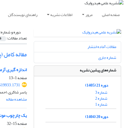
صفحه اصلی
مرور
اطلاعات نشریه
راهنمای نویسندگان
دوره و شماره:
تعداد مقالات:
6
مقالات آماده انتشار
مقاله کامل 
شماره جاری
اندازه گیری آز
شماره‌های پیشین نشریه
صفحه
1-13
519933.1731
دوره 21 (1405)
یاسر شاکری، احمد 
شماره 3
شماره 2
مشاهده مقاله
شماره 1
یک چارچوب مونت کارلو-LSTM برای ارزیابی واقع‌بینانه و مدیریت 
دوره 20 (1404)
صفحه
15-32