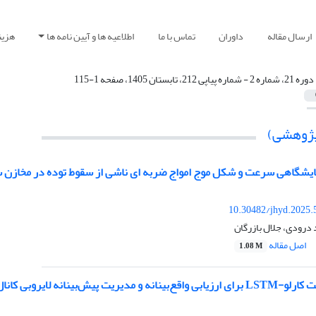
ارسال مقاله
داوران
تماس با ما
اطلاعیه ها و آیین نامه ها
هزین
دوره 21، شماره 2 - شماره پیاپی 212، تابستان 1405، صفحه 1-115
(پژوهشی)
مایشگاهی سرعت و شکل موج امواج ضربه ای ناشی از سقوط توده در مخازن س
10.30482/jhyd.2025.
درودی، جلال بازرگان
اصل مقاله
1.08 M
پیش‌بینانه لایروبی کانال های شهری