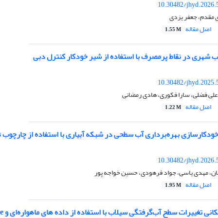
10.30482/jhyd.2026.
مقدم، جعفر یزدی
اصل مقاله
1.55 M
ب شهری در نقاط پرمصرف با استفاده از شیر خودکار کنترل دبی
10.30482/jhyd.2025.
علی فضلی، سارا فکوری، هادی رمضانی
اصل مقاله
1.22 M
ازی بهره‌برداری آب سطحی در شبکه آبیاری با استفاده از چارچوب CLEWs (مطالعه موردی: شبکه آبیاری قزوین)
10.30482/jhyd.2026.
، مهدی یاسی، جواد فرهودی، حسین خواجه پور
اصل مقاله
1.95 M
 تغییرات سطح آب‌گرفتگی سیلاب با استفاده از داده های ماهواره‌ای و Google Earth Engine