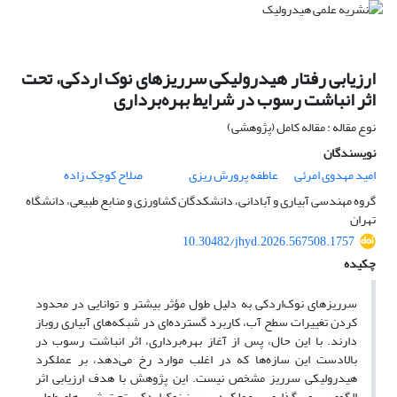
ارزیابی رفتار هیدرولیکی سرریزهای نوک اردکی، تحت
اثر انباشت رسوب در شرایط بهره‌برداری
نوع مقاله : مقاله کامل (پژوهشی)
نویسندگان
امید مهدوی امرئی
عاطفه پرورش ریزی
صلاح کوچک زاده
گروه مهندسی آبیاری و آبادانی، دانشکدگان کشاورزی و منابع طبیعی، دانشگاه
تهران
10.30482/jhyd.2026.567508.1757
چکیده
سرریزهای نوک‌اردکی به دلیل طول مؤثر بیشتر و توانایی در محدود
کردن تغییرات سطح آب، کاربرد گسترده‌ای در شبکه‌های آبیاری روباز
دارند. با این حال، پس از آغاز بهره‌برداری، اثر انباشت رسوب در
بالادست این سازه‌ها که در اغلب موارد رخ می‌دهد، بر عملکرد
هیدرولیکی سرریز مشخص نیست. این پژوهش با هدف ارزیابی اثر
الگوی رسوب‌گذاری بر عملکرد سرریز نوک‌اردکی، تحت شیب‌های طولی