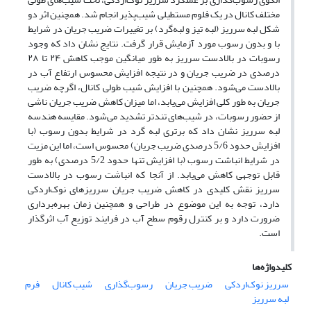
مختلف کانال در یک فلوم مستطیلی شیب‌پذیر انجام شد. همچنین اثر دو
شکل لبه سرریز (لبه تیز و لبه‌گرد) بر تغییرات ضریب جریان در شرایط
با و بدون رسوب مورد آزمایش قرار گرفت. نتایج نشان داد که وجود
رسوبات در بالادست سرریز به طور میانگین موجب کاهش ۲۴ تا ۲۸
درصدی در ضریب جریان و در نتیجه افزایش محسوس ارتفاع آب در
بالادست می‌شود. همچنین با افزایش شیب طولی کانال، اگرچه ضریب
جریان به طور کلی افزایش می‌یابد، اما میزان کاهش ضریب جریان ناشی
از حضور رسوبات، در شیب‌های تندتر تشدید می‌شود. مقایسه هندسه
لبه سرریز نشان داد که برتری لبه گرد در شرایط بدون رسوب (با
افزایش حدود 5/6 درصدی ضریب جریان) محسوس است، اما این مزیت
در شرایط انباشت رسوب (با افزایش تنها حدود 5/2 درصدی) به طور
قابل توجهی کاهش می‌یابد. از آنجا که انباشت رسوب در بالادست
سرریز نقش کلیدی در کاهش ضریب جریان سرریزهای نوک‌اردکی
دارد، توجه به این موضوع در طراحی و همچنین زمان بهره‌برداری
ضرورت دارد و بر کنترل رقوم سطح آب در فرایند توزیع آب اثرگذار
است.
کلیدواژه‌ها
سرریز نوک‌اردکی
ضریب جریان
رسوب‌گذاری
شیب کانال
فرم
لبه سرریز