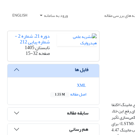
ه های بررسی مقاله
ورود به سامانه
ENGLISH
دوره 21، شماره 2 -
شماره پیاپی 212
تابستان 1405
صفحه
15-32
فایل ها
XML
اصل مقاله
1.55 M
مانینگ) اکتفا
ی رفع این خلاء
سابقه مقاله
کمی‌سازی تأثیر
عدم قطعیت در پارامترهای اندازه‌گیری شده بر روی ضریب زبری مانینگ پیاده‌سازی شد. سپس، به عنوان اثبات مفهوم، یک شبکه عصبی حافظه طولانی کوتاه‌مدت (LSTM) برای
هم رسانی
پیش‌بینی سری زمانی نوسانات سطح آب در کانال، بر اساس داده‌های سنسورها، توسعه داده شد. نتایج تحلیل عدم قطعیت نشان داد که اگرچه میانگین کاهش ضریب مانینگ 4.47