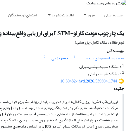
صفحه اصلی
مرور
اطلاعات نشریه
راهنمای نویسندگان
یک چارچوب مونت کارلو-LSTM برای ارزیابی واقع‌بینانه و مدیریت پیش‌بینانه لایروبی کانال های شهری
نوع مقاله : مقاله کامل (پژوهشی)
نویسندگان
2
1
محمدرضا مسعودی مقدم
جعفر یزدی
1
دانشگاه شهید بهشتی تهران
2
دانشگاه شهید بهشتی
10.30482/jhyd.2026.539394.1744
چکیده
ارزیابی اثربخشی لایروبی کانال‌ها برای مدیریت پایدار رواناب شهری حیاتی ا
می‌کنند، عدم قطعیت‌های ذاتی در اندازه‌گیری‌های میدانی و پتانسیل مدل‌های پی
ارائه می‌دهد. در این مطالعه، از داده‌های میدانی سطح آب و سرعت جریان قبل و 