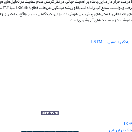
درصد بود، اما بازه اطمینان 95% این کاهش، بسیار گسترده و بین 9.66- تا 17.12درصد قرار دارد. این یافته بر اهمیت حیاتی در نظر گرفتن عدم قطعیت در ت
می‌کند. علاوه بر این، 
های احتمالاتی با مدل‌های پیش‌بینی هوش مصنوعی، دیدگاهی بسیار واقع‌بینانه‌تر و جا
 و هوشمند زیرساخت‌های آبی شهری است.
یادگیری عمیق
LSTM
یک در ارزیابی