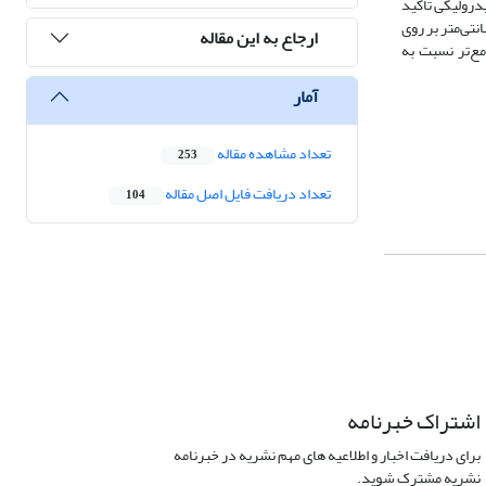
حلیل‌های هیدرولیکی تأکید
مدل LSTM توسعه‌یافته با موفقیت الگوهای زمانی را فرا گرفت و توانست سطح آب را با دقت بالا و ریشه میانگین مربعات خطای (RMSE) تنها ۳.۲ سانتی‌متر بر روی
ارجاع به این مقاله
مع‌تر نسبت به
آمار
تعداد مشاهده مقاله
253
تعداد دریافت فایل اصل مقاله
104
اشتراک خبرنامه
برای دریافت اخبار و اطلاعیه های مهم نشریه در خبرنامه
نشریه مشترک شوید.