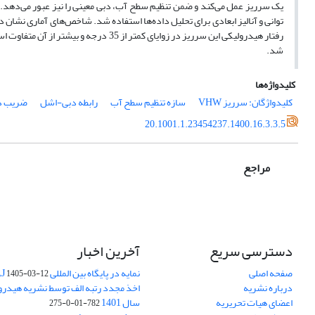
یک سرریز عمل می‌کند و ضمن تنظیم سطح آب، دبی معینی را نیز عبور می‌دهد. ب
شد.
کلیدواژه‌ها
کلیدواژگان: سرریز VHW
سازه تنظیم سطح آب
رابطه دبی-اشل
ضریب د
20.1001.1.23454237.1400.16.3.3.5
مراجع
دسترسی سریع
آخرین اخبار
صفحه اصلی
نمایه در پایگاه بین المللی DOAJ
1405-03-12
درباره نشریه
اخذ مجدد رتبه الف توسط نشریه هیدرول
اعضای هیات تحریریه
سال 1401
782-01-0-275