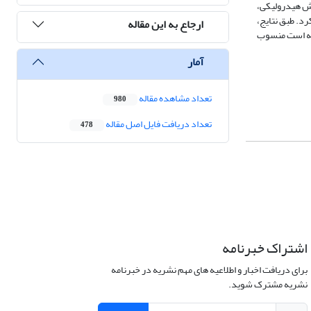
وش هیدرولیکی،
عادی با متوسط خطای 4/4 درصد، نتیجه بهتری ارائه کرد. طبق نتایج،
ارجاع به این مقاله
از 35 درجه و بیشتر از آن متفاوت است که دلیل آن به اثر تسهیل‌کننده بدنه سازه برای عبور جریان در زوایای بیش از 35 درجه است منسوب
آمار
تعداد مشاهده مقاله
980
تعداد دریافت فایل اصل مقاله
478
اشتراک خبرنامه
برای دریافت اخبار و اطلاعیه های مهم نشریه در خبرنامه
نشریه مشترک شوید.