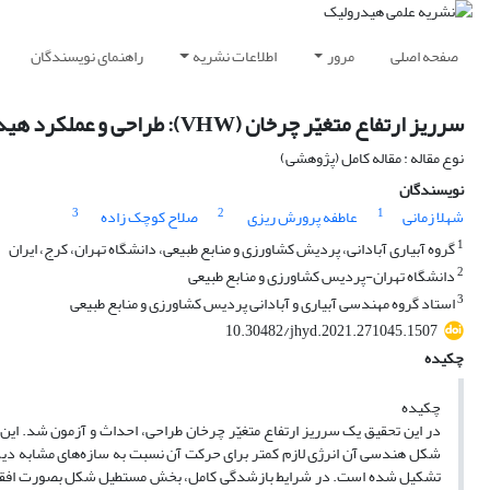
صفحه اصلی
مرور
اطلاعات نشریه
راهنمای نویسندگان
سرریز ارتفاع متغیّر چرخان (VHW): طراحی و عملکرد هیدرولیکی
نوع مقاله : مقاله کامل (پژوهشی)
نویسندگان
3
2
1
شهلا زمانی
عاطفه پرورش ریزی
صلاح کوچک زاده
1
گروه آبیاری آبادانی، پردیش کشاورزی و منابع طبیعی، دانشگاه تهران، کرج، ایران
2
دانشگاه تهران-پردیس کشاورزی و منابع طبیعی
3
استاد گروه مهندسی آبیاری و آبادانی پردیس کشاورزی و منابع طبیعی
10.30482/jhyd.2021.271045.1507
چکیده
چکیده
در این تحقیق یک سرریز ارتفاع متغیّر چرخان طراحی، احداث و آزمون شد. این سر
شکل هندسی آن انرژی لازم کمتر برای حرکت آن نسبت به سازه‌های مشابه دیگر
تشکیل شده است. در شرایط بازشدگی کامل، بخش مستطیل شکل بصورت افقی قرار