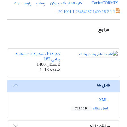
CORMIX
CorJet
کارخانه آب‌شیرین‌کن
پساب
پلوم
جت
20.1001.1.23454237.1400.16.2.1.1
مراجع
دوره 16، شماره 2 - شماره
پیاپی 162
تابستان 1400
صفحه
1-13
فایل ها
XML
اصل مقاله
789.15 K
سابقه مقاله