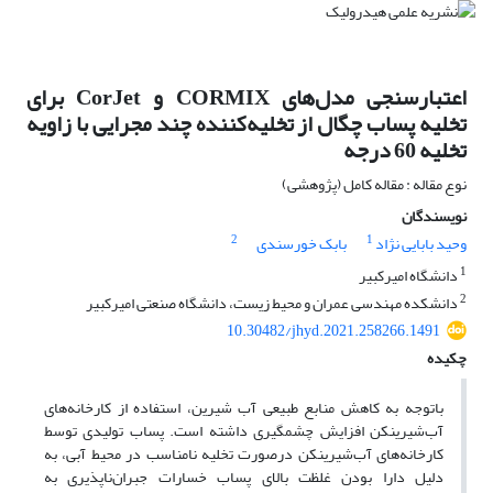
اعتبارسنجی مدل‌های CORMIX و CorJet برای
تخلیه پساب چگال از تخلیه‌کننده چند مجرایی با زاویه
تخلیه 60 درجه
نوع مقاله : مقاله کامل (پژوهشی)
نویسندگان
2
1
وحید بابایی نژاد
بابک خورسندی
1
دانشگاه امیرکبیر
2
دانشکده مهندسی عمران و محیط زیست، دانشگاه صنعتی امیرکبیر
10.30482/jhyd.2021.258266.1491
چکیده
باتوجه به کاهش منابع طبیعی آب شیرین، استفاده از کارخانه‌های
آب‌شیرینکن افزایش چشمگیری داشته است. پساب تولیدی توسط
کارخانه‌های آب‌شیرینکن درصورت تخلیه نامناسب در محیط آبی، به
دلیل دارا بودن غلظت بالای پساب خسارات جبران‌ناپذیری به