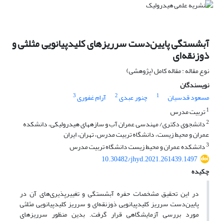
آبشستگی پایین‌دست سرریزهای کلید‌پیانویی مثلثی و
ذوزنقه‌ای
نوع مقاله : مقاله کامل (پژوهشی)
نویسندگان
3
2
1
مسعود قدسیان
چنور عبدی
آرام غفوری
1
تربیت مدرس
2
دانشجوی دکتری/ مهندسی عمران آب و سازههای هیدرولیکی، دانشکده
عمران و محیط زیست، دانشگاه تربیت مدرس، تهران، ایران
3
دانشکده عمران و محیط زیست دانشگاه تربیت مدرس
10.30482/jhyd.2021.261439.1497
چکیده
در این تحقیق مشخصات حفره آبشستگی و تغییرپذیری‌های آن در
پایین‌دست سرریز کلیدپیانویی ذوزنقه‌ای و سرریز کلیدپیانویی مثلثی
مورد بررسی آزمایشگاهی قرار گرفت. بدین منظور سرریزهای