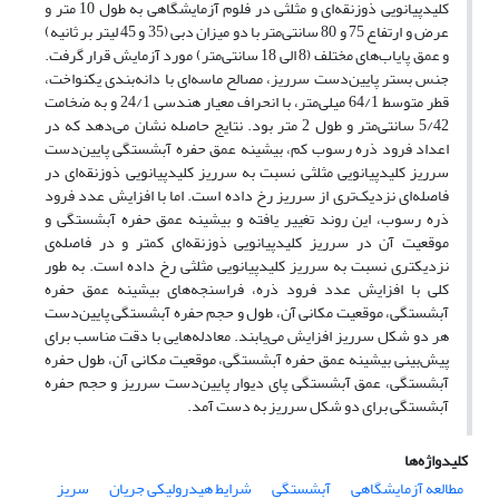
کلیدپیانویی ذوزنقه‌ای و مثلثی در فلوم آزمایشگاهی به طول 10 متر و
عرض و ارتفاع 75 و 80 سانتی‌متر با دو میزان دبی‌ (35 و 45 لیتر بر ثانیه)
و عمق‌ پایاب‌های مختلف (8 الی 18 سانتی‌متر) مورد آزمایش قرار گرفت.
جنس بستر پایین‌دست سرریز، مصالح ماسه‌ای با دانه‌بندی یکنواخت،
قطر متوسط 64/1 میلی‌متر، با انحراف معیار هندسی 24/1 و به ضخامت
5/42 سانتی‌متر و طول 2 متر بود. نتایج حاصله نشان می‌دهد که در
اعداد فرود ذره رسوب کم، بیشینه عمق حفره آبشستگی پایین‌دست
سرریز کلیدپیانویی مثلثی نسبت به سرریز کلیدپیانویی ذوزنقه‌ای در
فاصله‌ای نزدیک‌تری از سرریز رخ داده است. اما با افزایش عدد فرود
ذره رسوب، این روند تغییر یافته و بیشینه عمق حفره آبشستگی و
موقعیت آن در سرریز کلیدپیانویی ذوزنقه‌ای کمتر و در فاصله‌ی
نزدیکتری نسبت به سرریز کلیدپیانویی مثلثی رخ داده است. به طور
کلی با افزایش عدد فرود ذره، فراسنجه‌های بیشینه عمق حفره
آبشستگی، موقعیت مکانی آن، طول و حجم حفره آبشستگی پایین‌دست
هر دو شکل سرریز افزایش می‌یابند. معادله‌هایی با دقت مناسب برای
پیش‌بینی بیشینه عمق حفره آبشستگی، موقعیت مکانی آن، طول حفره
آبشستگی، عمق آبشستگی پای دیوار پایین‌دست سرریز و حجم حفره
آبشستگی برای دو شکل سرریز به دست آمد.
کلیدواژه‌ها
مطالعه آزمایشگاهی
آبشستگی
شرایط هیدرولیکی جریان
سریز