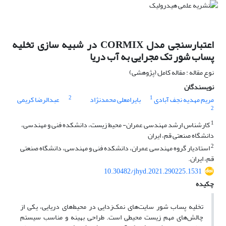
اعتبارسنجی مدل CORMIX در شبیه سازی تخلیه
پساب شور تک مجرایی به آب دریا
نوع مقاله : مقاله کامل (پژوهشی)
نویسندگان
2
1
مریم مهدیه نجف آبادی
بایرامعلی محمدنژاد
عبدالرضا کریمی
2
1
کارشناس ارشد مهندسی عمران- محیط زیست، دانشکده فنی و مهندسی،
دانشگاه صنعتی قم، ایران
2
استادیار گروه مهندسی عمران، دانشکده فنی و مهندسی، دانشگاه صنعتی
قم، ایران.
10.30482/jhyd.2021.290225.1531
چکیده
تخلیه پساب شور سایت‌های نمک‌زدایی در محیط‌های دریایی، یکی از
چالش‌های مهم زیست محیطی است. طراحی بهینه و مناسب سیستم