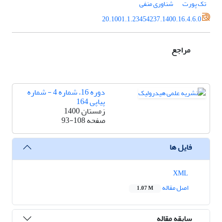
تک پورت
شناوری منفی
20.1001.1.23454237.1400.16.4.6.0
مراجع
دوره 16، شماره 4 - شماره
پیاپی 164
زمستان 1400
صفحه
93-108
فایل ها
XML
اصل مقاله
1.07 M
سابقه مقاله