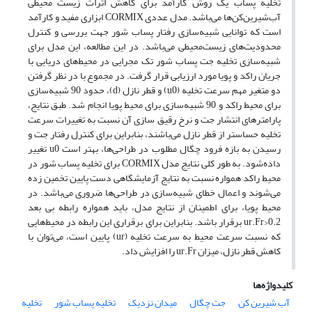
تخلیه پساب یک روش کارآمد برای کاهش اثرات زیست محیطی
آب‌شیرین‌کن‌ها می‌باشد. مدل عددی CORMIX ابزاری مفید و کارآمد
است که توانایی شبیه‌سازی رفتار پساب شور جهت بررسی و کنترل
محدودیت‌های زیست‌محیطی می‌باشد. در این مطالعه، این مدل برای
شبیه‌سازی تخلیه جت پساب شور تک مجرایی در محیط‌های دریایی با
جریان راکد و پویا مورد ارزیابی قرار گرفت. در مجموع با در نظر گرفتن
دو متغیر مهم سرعت تخلیه (u0) و قطر نازل (d)، حدود 90 شبیه‌سازی
برای محیط راکد و 90 شبیه‌سازی برای محیط پویا انجام شد. طبق نتایج،
پارامترهای انتشار جت و نرخ رقیق سازی آن نسبت به تغییرات سرعت
تخلیه حساستر از قطر نازل می‌باشند، بنابراین برای کنترل رفتار جت و
رسیدن به بازه فرود چگال مطلوب در طراحی‌ها، بهتر است u0 تغییر
داده‌شود. به طور کلی نتایج مدل CORMIX برای تخلیه پساب شور در
محیط راکد همواره نسبت به نتایج آزمایشگاهی دست پایین تخمین زده
می‌شوند و اعمال خطای شبیه‌سازی در طراحی‌ها ضروری می‌باشد. در
محیط پویا، برای اطمینان از نتایج مدل، باید همواره رابطه بی بعد
ur.Fr>0.2 برقرار باشد. بنابراین برای برقراری این رابطه در محیط‌هایی
که نسبت سرعت محیط به سرعت تخلیه (ur) پایین است، می‌توان با
کاهش قطر نازل، میزان ur.Fr را افزایش داد.
کلیدواژه‌ها
آب شیرین کن
جت چگال
میدان نزدیک
تخلیه پساب شور
تخلیه