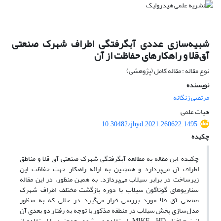
شبیه‌سازی عددی آبگرفتگی اطراف شهرک صنعتی
آق‌قلا و راهکارهای حفاظت از آن
نوع مقاله : مقاله کامل (پژوهشی)
نویسنده
مرتضی زنگانه
هیات علمی
10.30482/jhyd.2021.260622.1495
چکیده
چکیده –این مقاله به مطالعه آبگرفتگی شهرک صنعتی آق قلا و مناطق
اطراف آن می‌پردازد و همچنین به ارائه راهکار جهت حفاظت این
زیرساخت در برابر سیلاب می‌پردازد. به همین منظور، در این مقاله
سناریوهای گوناگون سیلاب با دوره بازگشت مختلف اطراف شهرک
صنعتی آق قلا مورد بررسی قرار می‌گیرد در حالی که به منظور
مدل‌سازی پخش سیلاب در منطقه مذکور با توجه به رفتار دو بعدی آن
از نرم افزار MIKE- HD، استفاده می شود. همچنین با استفاده از