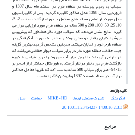
سیلاب به وقوع پیوسته در منطقه طرح در اسفند ماه سال 1397 و
فروردین سال 1398 مدل مذکور کالیبره گردید. پس از کالیبراسیون
مدل موردنظر تمامی سیلاب‌های محتمل با دوره بازگشت مختلف 2، 5،
10، 25، 50، 100، 200 و 500 ساله در منطقه طرح مورد ارزیابی قرار می
گیرد. نتایج نشان می‌دهد که سیلاب مورد نظر همانطور که پیش‌بینی
می‌شود دارای رفتار دو بعدی بوده و بیشتر به صورت آبگرفتگی در
منطقه طرح خود را نمایان می‌کند. همچنین مشخص گردید بهترین گزینه
جهت حفاظت منطقه مورد نظر در برابر سیلاب دیوار حفاظتی می‌باشد که
در طراحی آن باید بالاترین تراز آب موجود را برای طراحی با دوره
بازگشت طرح مورد نظر در نظر گرفت. به طور مثال حداکثر تراز آب برابر
94/15- متر برای سیلاب 500 ساله بدست آمد که تقریبا معادل حداکثر
تراز آب در سیلاب اسفند 1397 و فرودین 98 بوده است.
کلیدواژه‌ها
آبگرفتگی
شهرک صنعتی آق‌قلا
MIKE- HD
حفاظت
سیل
20.1001.1.23454237.1400.16.2.3.3
مراجع