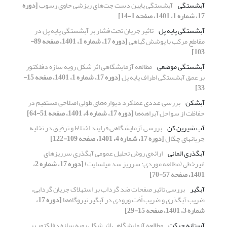
آبشستگی
آبشستگی پایین دست جت‌های ریزشی حاوی رسوب
[دوره
17، شماره 1، 1401، صفحه 1-14]
آبشستگی پایه پل
تاثیر جریان تحت فشار بر آبشستگی پایه پل در
مقاطع مرکب با پوشش گیاهی
[دوره 17، شماره 1، 1401، صفحه 89-
103]
آبشستگی موضعی
مطالعه آزمایشگاهی اثر شکل رویه سازه دفلکتور
بر عمق آبشستگی اطراف پایه پل
[دوره 17، شماره 1، 1401، صفحه 15-
33]
آبشکن
بررسی عددی عملکرد دیواره‌های طولی اصلاحی مستقیم در
حفاظت از سواحل آبراهه‌ها
[دوره 17، شماره 4، 1401، صفحه 51-64]
آب شیرین کن
بررسی آزمایشگاهی فرایند اختلاط و ترقیق در تخلیه
جریانهای چگال
[دوره 17، شماره 4، 1401، صفحه 109-122]
آبگذری المانی
ارائه‌ی روش تحلیل عمومی آبگذری سرریزهای
غیرخطی (مطالعه موردی: سرریز سد میلسایت)
[دوره 17، شماره 2،
1401، صفحه 57-70]
آبگیر
بررسی تاثیر صفحات ضد گرداب بر استهلاک جریان گردابی،
ضریب آبگذری و ضریب اُفت ورودی در آبگیر نیروگاه‌ها
[دوره 17،
شماره 3، 1401، صفحه 15-29]
آستانه حرکت
مطالعه آزمایشگاهی اثر شکل رویه سازه دفلکتور بر