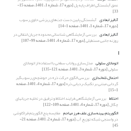
عمق آبشستگی اطراف پایه پل
[دوره 17، شماره 1، 1401، صفحه 15-
33]
آنالیز ابعادی
آبشستگی پایین دست جت‌های ریزشی حاوی رسوب
[دوره 17، شماره 1، 1401، صفحه 1-14]
آنالیز ابعادی
بررسی آزمایشگاهی شناسائی محدوده جریان انتقالی در
روزنه جانبی مستطیلی
[دوره 17، شماره 4، 1401، صفحه 99-107]
ا
اتوماتای سلولی
مدل‌سازی رواناب سطحی با استفاده از اتوماتای
سلولی
[دوره 17، شماره 3، 1401، صفحه 121-135]
احتمال تله‌اندازی
بررسی الگوی حرکت ذره در حوضچه‌ی رسوب‌گیر
گردابی مبتنی بر تکنیک ردیابی ذره
[دوره 17، شماره 4، 1401، صفحه
1-15]
اختلاط
بررسی آزمایشگاهی فرایند اختلاط و ترقیق در تخلیه جریانهای
چگال
[دوره 17، شماره 4، 1401، صفحه 109-122]
الگوریتم بهینه‌سازی علف هرز مهاجم
مقایسه پنج الگوریتم فراکاوشی
در واسنجی شبکه توزیع آب
[دوره 17، شماره 2، 1401، صفحه 21-
45]