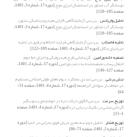
نوسانگر آب شناور در استحصال انرژی موج
[دوره 17، شماره 3، 1401،
صفحه 105-120]
تحلیل واریانس
بررسی آزمایشگاهی کارایی هیدرودینامیکی ستون
نوسانگر آب شناور در استحصال انرژی موج
[دوره 17، شماره 3، 1401،
صفحه 105-120]
تخلیه فاضلاب
بررسی آزمایشگاهی فرایند اختلاط و ترقیق در تخلیه
جریانهای چگال
[دوره 17، شماره 4، 1401، صفحه 109-122]
تصفیه خانه ورامین
گزینه‌یابی طرح هیدرولیکی و اجرای خط دوم
انتقال پساب تصفیه‌شده به دشت ورامین
[دوره 17، شماره 2، 1401،
صفحه 127-146]
تنش برشی
بررسی عددی عملکرد دیواره‌های طولی اصلاحی مستقیم
در حفاظت از سواحل آبراهه‌ها
[دوره 17، شماره 4، 1401، صفحه 51-
64]
توزیع سرعت
بررسی الگوی حرکت ذره در حوضچه‌ی رسوب‌گیر
گردابی مبتنی بر تکنیک ردیابی ذره
[دوره 17، شماره 4، 1401، صفحه
1-15]
توزیع فشار
تحلیل دو و سه بعدی جریان‏ فوق بحرانی در خم‏ها
[دوره
17، شماره 2، 1401، صفحه 71-86]