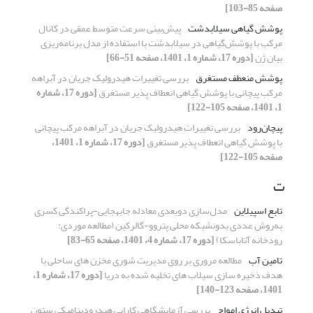
صفحه 85-103]
پوشش گیاهی سیلابدشت
پیش‌بینی سرعت متوسط عمقی در کانال
مرکب با پوشش‌گیاهی در سیلابدشت با استفاده از مدل برنامه‌ریزی
بیان ژن
[دوره 17، شماره 1، 1401، صفحه 51-66]
پوشش منعطف مستغرق
بررسی تغییرات هیدرولیک جریان در آبراهه
مرکب پیچانی با پوشش گیاهی انعطاف پذیر مستغرق
[دوره 17، شماره
1، 1401، صفحه 105-122]
پیچان‌رود
بررسی تغییرات هیدرولیک جریان در آبراهه مرکب پیچانی
با پوشش گیاهی انعطاف پذیر مستغرق
[دوره 17، شماره 1، 1401،
صفحه 105-122]
ت
تابع اسپیلاین
مدل‌سازی دو‌بعدی معادله جابه‎جایی-پراکندگی کسری
به‌روش عددی بدون‎شبکه محلی پتروو-گالرکین (مطالعه موردی:
رودخانه آتاباسکا)
[دوره 17، شماره 4، 1401، صفحه 65-83]
تامین آب
مطالعه مروری بر روی مدیریت شوری مخزن های ساحلی با
هدف ذخیره سازی سیلاب های تخلیه شده به دریا
[دوره 17، شماره 1،
1401، صفحه 123-140]
تبدیل انرژی امواج
بررسی آزمایشگاهی کارایی هیدرودینامیکی ستون