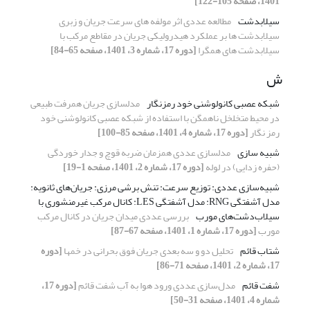
1401، صفحه 105-122]
سیلابدشت
مطالعه عددی اثر مولفه های سرعت جریان و زبری
سیلابدشت ها بر عملکرد هیدرولیکی جریان در مقاطع مرکب با
سیلابدشت های همگرا
[دوره 17، شماره 3، 1401، صفحه 65-84]
ش
شبکه عصبی کانولوشنی خود رمزنگار
مدلسازی جریان همرفت طبیعی
در محیط متخلخل ناهمگن با استفاده از شبکه عصبی کانولوشنی خود
رمز نگار
[دوره 17، شماره 4، 1401، صفحه 85-100]
شبیه سازی
مدلسازی عددی همزمان ضربه قوچ و جدار خوردگی
(حفره زدایی) در لوله
[دوره 17، شماره 2، 1401، صفحه 1-19]
شبیه‌سازی عددی: توزیع سرعت: تنش برشی مرزی: جریان‌های ثانویه:
مدل آشفتگی RNG: مدل آشفتگی LES: کانال مرکب غیرمنشوری با
سیلاب‌دشت‌های مورب
بررسی عددی میدان جریان در کانال مرکب
مورب
[دوره 17، شماره 1، 1401، صفحه 67-87]
شتاب قائم
تحلیل دو و سه بعدی جریان‏ فوق بحرانی در خم‏ها
[دوره
17، شماره 2، 1401، صفحه 71-86]
شفت قائم
مدل‌سازی عددی ورود هوا به آب شفت قائم
[دوره 17،
شماره 4، 1401، صفحه 31-50]