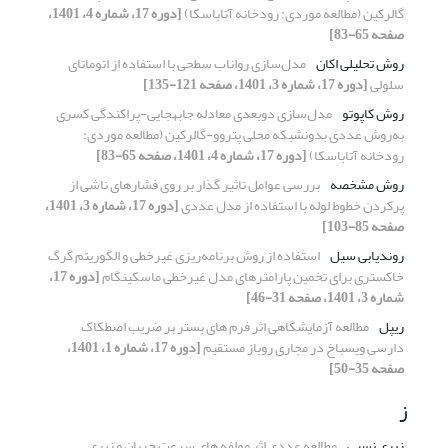
گالرکین (مطالعه موردی: رودخانه آتاباسکا)
[دوره 17، شماره 4، 1401،
صفحه 65-83]
روش تحلیلی اکان
مدل‌سازی رواناب سطحی با استفاده از اتوماتای
سلولی
[دوره 17، شماره 3، 1401، صفحه 121-135]
روش کاپوتو
مدل‌سازی دو‌بعدی معادله جابه‎جایی-پراکندگی کسری
به‌روش عددی بدون‎شبکه محلی پتروو-گالرکین (مطالعه موردی:
رودخانه آتاباسکا)
[دوره 17، شماره 4، 1401، صفحه 65-83]
روش مشخصه
بررسی عوامل تاثیر گذار بر روی فشارهای ناشی از
پرکردن خطوط لوله‌ با استفاده از مدل عددی
[دوره 17، شماره 3، 1401،
صفحه 85-103]
روندیابی سیل
استفاده از روش برنامه‌ریزی غیرخطی و الگوریتم گرگ
خاکستری برای تخمین پارامترهای مدل غیرخطی ماسکینگام
[دوره 17،
شماره 3، 1401، صفحه 31-46]
ریپل
مطالعه آزمایشگاهی اثر فرم های بستر بر ضریب اصطکاک
دارسی ویسباخ در مجاری روباز مستقیم
[دوره 17، شماره 1، 1401،
صفحه 35-50]
ز
زبری نسبی
مطالعه عددی اثر مولفه های سرعت جریان و زبری