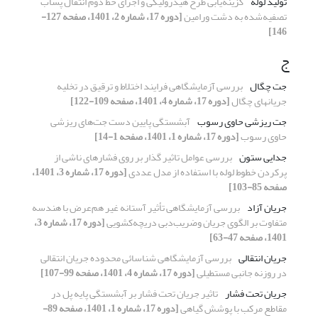
تولید لوله
گزینه‌یابی طرح هیدرولیکی و اجرای خط دوم انتقال پساب
تصفیه‌شده به دشت ورامین
[دوره 17، شماره 2، 1401، صفحه 127-
146]
ج
جت چگال
بررسی آزمایشگاهی فرایند اختلاط و ترقیق در تخلیه
جریانهای چگال
[دوره 17، شماره 4، 1401، صفحه 109-122]
جت ریزشی حاوی رسوب
آبشستگی پایین دست جت‌های ریزشی
حاوی رسوب
[دوره 17، شماره 1، 1401، صفحه 1-14]
جدایی ستون
بررسی عوامل تاثیر گذار بر روی فشارهای ناشی از
پرکردن خطوط لوله‌ با استفاده از مدل عددی
[دوره 17، شماره 3، 1401،
صفحه 85-103]
جریان آزاد
بررسی آزمایشگاهی تأثیر آستانه غیر هم‌عرض با هندسه
متفاوت بر الگوی جریان وضریب‌دبی دریچه‌کشویی
[دوره 17، شماره 3،
1401، صفحه 47-63]
جریان انتقالی
بررسی آزمایشگاهی شناسائی محدوده جریان انتقالی
در روزنه جانبی مستطیلی
[دوره 17، شماره 4، 1401، صفحه 99-107]
جریان تحت فشار
تاثیر جریان تحت فشار بر آبشستگی پایه پل در
مقاطع مرکب با پوشش گیاهی
[دوره 17، شماره 1، 1401، صفحه 89-