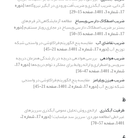
گردابی، ضریب آبگذری و ضریب اُفت ورودی در آبگیر نیروگاه‌ها
[دوره
17، شماره 3، 1401، صفحه 15-29]
ضریب اصطکاک دارسی ویسباخ
مطالعه آزمایشگاهی اثر فرم های
بستر بر ضریب اصطکاک دارسی ویسباخ در مجاری روباز مستقیم
[دوره
17، شماره 1، 1401، صفحه 35-50]
ضریب تقاضای آب
مقایسه پنج الگوریتم فراکاوشی در واسنجی شبکه
توزیع آب
[دوره 17، شماره 2، 1401، صفحه 21-45]
ضریب هوادهی
بررسی هوادهی دریچه در بازشدگی همزمان دریچه
سرویس و اضطراری و ارائه روابط برای عملکرد توام دریچه‌ها
[دوره 17،
شماره 2، 1401، صفحه 47-56]
ضریب هیزن ویلیامز
مقایسه پنج الگوریتم فراکاوشی در واسنجی
شبکه توزیع آب
[دوره 17، شماره 2، 1401، صفحه 21-45]
ظ
ظرفیت آبگذری
ارائه‌ی روش تحلیل عمومی آبگذری سرریزهای
غیرخطی (مطالعه موردی: سرریز سد میلسایت)
[دوره 17، شماره 2،
1401، صفحه 57-70]
ع