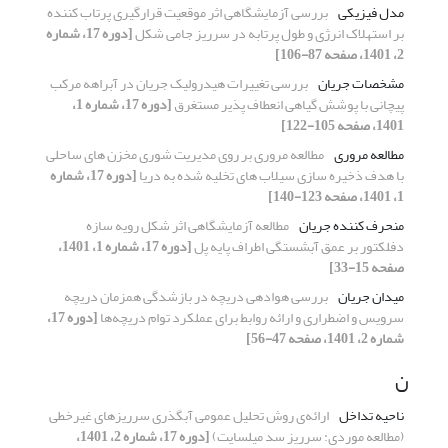
مدل فیزیکی
بررسی آزمایشگاهی اثر موقعیت قرارگیری پرتاب کننده
بر استهلاک انرژی و طول پرتابه در سرریز جامی شکل
[دوره 17، شماره
2، 1401، صفحه 87-106]
مشخصات جریان
بررسی تغییرات هیدرولیک جریان در آبراهه مرکب
پیچانی با پوشش گیاهی انعطاف پذیر مستغرق
[دوره 17، شماره 1،
1401، صفحه 105-122]
مطالعه مروری
مطالعه مروری بر روی مدیریت شوری مخزن های ساحلی
با هدف ذخیره سازی سیلاب های تخلیه شده به دریا
[دوره 17، شماره
1، 1401، صفحه 123-140]
منحرف کننده جریان
مطالعه آزمایشگاهی اثر شکل رویه سازه
دفلکتور بر عمق آبشستگی اطراف پایه پل
[دوره 17، شماره 1، 1401،
صفحه 15-33]
میدان جریان
بررسی هوادهی دریچه در بازشدگی همزمان دریچه
سرویس و اضطراری و ارائه روابط برای عملکرد توام دریچه‌ها
[دوره 17،
شماره 2، 1401، صفحه 47-56]
ن
ناحیه تداخل
ارائه‌ی روش تحلیل عمومی آبگذری سرریزهای غیرخطی
(مطالعه موردی: سرریز سد میلسایت)
[دوره 17، شماره 2، 1401،