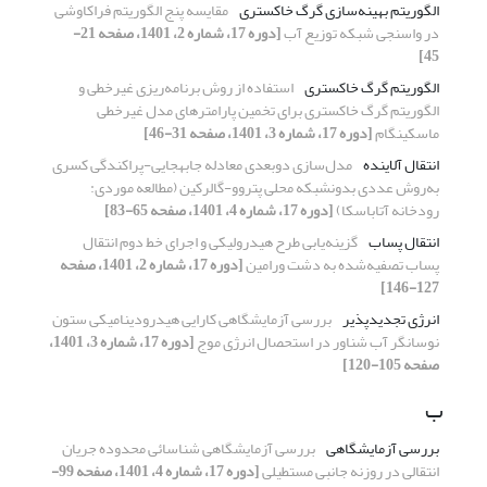
الگوریتم بهینه‌سازی گرگ خاکستری
مقایسه پنج الگوریتم فراکاوشی
در واسنجی شبکه توزیع آب
[دوره 17، شماره 2، 1401، صفحه 21-
45]
الگوریتم گرگ خاکستری
استفاده از روش برنامه‌ریزی غیرخطی و
الگوریتم گرگ خاکستری برای تخمین پارامترهای مدل غیرخطی
ماسکینگام
[دوره 17، شماره 3، 1401، صفحه 31-46]
انتقال آلاینده
مدل‌سازی دو‌بعدی معادله جابه‎جایی-پراکندگی کسری
به‌روش عددی بدون‎شبکه محلی پتروو-گالرکین (مطالعه موردی:
رودخانه آتاباسکا)
[دوره 17، شماره 4، 1401، صفحه 65-83]
انتقال پساب
گزینه‌یابی طرح هیدرولیکی و اجرای خط دوم انتقال
پساب تصفیه‌شده به دشت ورامین
[دوره 17، شماره 2، 1401، صفحه
127-146]
انرژی تجدیدپذیر
بررسی آزمایشگاهی کارایی هیدرودینامیکی ستون
نوسانگر آب شناور در استحصال انرژی موج
[دوره 17، شماره 3، 1401،
صفحه 105-120]
ب
بررسی آزمایشگاهی
بررسی آزمایشگاهی شناسائی محدوده جریان
انتقالی در روزنه جانبی مستطیلی
[دوره 17، شماره 4، 1401، صفحه 99-