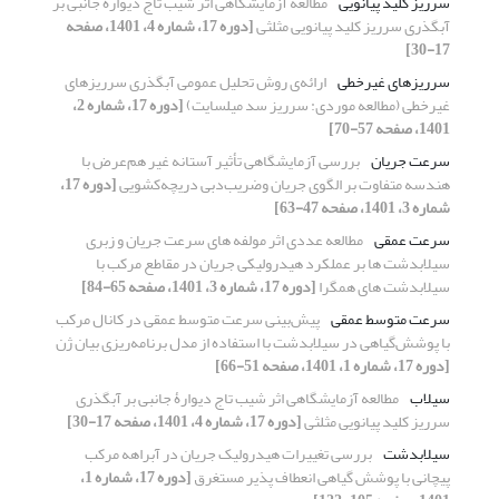
سرریز‌ کلید پیانویی
مطالعه آزمایشگاهی اثر شیب تاج دیوارۀ جانبی بر
آبگذری سرریز کلید پیانویی مثلثی
[دوره 17، شماره 4، 1401، صفحه
17-30]
سرریزهای غیرخطی
ارائه‌ی روش تحلیل عمومی آبگذری سرریزهای
غیرخطی (مطالعه موردی: سرریز سد میلسایت)
[دوره 17، شماره 2،
1401، صفحه 57-70]
سرعت جریان
بررسی آزمایشگاهی تأثیر آستانه غیر هم‌عرض با
هندسه متفاوت بر الگوی جریان وضریب‌دبی دریچه‌کشویی
[دوره 17،
شماره 3، 1401، صفحه 47-63]
سرعت عمقی
مطالعه عددی اثر مولفه های سرعت جریان و زبری
سیلابدشت ها بر عملکرد هیدرولیکی جریان در مقاطع مرکب با
سیلابدشت های همگرا
[دوره 17، شماره 3، 1401، صفحه 65-84]
سرعت متوسط عمقی
پیش‌بینی سرعت متوسط عمقی در کانال مرکب
با پوشش‌گیاهی در سیلابدشت با استفاده از مدل برنامه‌ریزی بیان ژن
[دوره 17، شماره 1، 1401، صفحه 51-66]
سیلاب
مطالعه آزمایشگاهی اثر شیب تاج دیوارۀ جانبی بر آبگذری
سرریز کلید پیانویی مثلثی
[دوره 17، شماره 4، 1401، صفحه 17-30]
سیلابدشت
بررسی تغییرات هیدرولیک جریان در آبراهه مرکب
پیچانی با پوشش گیاهی انعطاف پذیر مستغرق
[دوره 17، شماره 1،