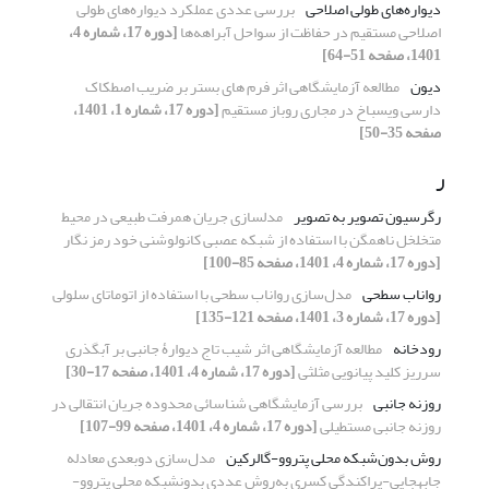
دیوار‌ه‌های طولی اصلاحی
بررسی عددی عملکرد دیواره‌های طولی
اصلاحی مستقیم در حفاظت از سواحل آبراهه‌ها
[دوره 17، شماره 4،
1401، صفحه 51-64]
دیون
مطالعه آزمایشگاهی اثر فرم های بستر بر ضریب اصطکاک
دارسی ویسباخ در مجاری روباز مستقیم
[دوره 17، شماره 1، 1401،
صفحه 35-50]
ر
رگرسیون تصویر به تصویر
مدلسازی جریان همرفت طبیعی در محیط
متخلخل ناهمگن با استفاده از شبکه عصبی کانولوشنی خود رمز نگار
[دوره 17، شماره 4، 1401، صفحه 85-100]
رواناب سطحی
مدل‌سازی رواناب سطحی با استفاده از اتوماتای سلولی
[دوره 17، شماره 3، 1401، صفحه 121-135]
رودخانه
مطالعه آزمایشگاهی اثر شیب تاج دیوارۀ جانبی بر آبگذری
سرریز کلید پیانویی مثلثی
[دوره 17، شماره 4، 1401، صفحه 17-30]
روزنه جانبی
بررسی آزمایشگاهی شناسائی محدوده جریان انتقالی در
روزنه جانبی مستطیلی
[دوره 17، شماره 4، 1401، صفحه 99-107]
روش بدون‌شبکه محلی پتروو-گالرکین
مدل‌سازی دو‌بعدی معادله
جابه‎جایی-پراکندگی کسری به‌روش عددی بدون‎شبکه محلی پتروو-