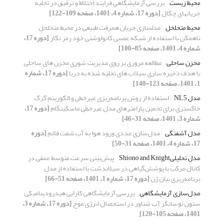
محیط زیست
بررسی آزمایشگاهی فرایند اختلاط و ترقیق در تخلیه
جریانهای چگال
[دوره 17، شماره 4، 1401، صفحه 109-122]
محیط متخلخل
مدلسازی جریان همرفت طبیعی در محیط متخلخل
ناهمگن با استفاده از شبکه عصبی کانولوشنی خود رمز نگار
[دوره 17،
شماره 4، 1401، صفحه 85-100]
مخزن ساحلی
مطالعه مروری بر روی مدیریت شوری مخزن های ساحلی
با هدف ذخیره سازی سیلاب های تخلیه شده به دریا
[دوره 17، شماره
1، 1401، صفحه 123-140]
مدل NL5
استفاده از روش برنامه‌ریزی غیرخطی و الگوریتم گرگ
خاکستری برای تخمین پارامترهای مدل غیرخطی ماسکینگام
[دوره 17،
شماره 3، 1401، صفحه 31-46]
مدل آشفتگی
مدل‌سازی عددی ورود هوا به آب شفت قائم
[دوره
17، شماره 4، 1401، صفحه 31-50]
مدل تحلیلی‌Shiono and Knight
پیش‌بینی سرعت متوسط عمقی در
کانال مرکب با پوشش‌گیاهی در سیلابدشت با استفاده از مدل
برنامه‌ریزی بیان ژن
[دوره 17، شماره 1، 1401، صفحه 51-66]
مدل‌سازی آزمایشگاهی
بررسی آزمایشگاهی کارایی هیدرودینامیکی
ستون نوسانگر آب شناور در استحصال انرژی موج
[دوره 17، شماره 3،
1401، صفحه 105-120]