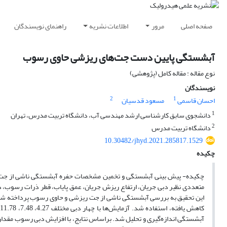
صفحه اصلی
مرور
اطلاعات نشریه
راهنمای نویسندگان
آبشستگی پایین دست جت‌های ریزشی حاوی رسوب
نوع مقاله : مقاله کامل (پژوهشی)
نویسندگان
2
1
احسان قاسمی
مسعود قدسیان
1
دانشجوی سابق کارشناسی ارشد مهندسی آب، دانشگاه تربیت مدرس، تهران
2
دانشگاه تربیت مدرس
10.30482/jhyd.2021.285817.1529
چکیده
چکیده- پیش بینی آبشستگی و تخمین مشخصات حفره آبشستگی ناشی از جت‌ها
متعددی نظیر دبی جریان، ارتفاع ریزش جریان، عمق پایاب، قطر ذرات رسوب، 
آبشستگی اندازه‌گیری و تحلیل شد. براساس نتایج، با افزایش دبی رسوب مقدا