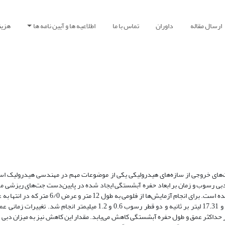
ارسال مقاله
داوران
تماس با ما
اطلاعیه ها و آیین نامه ها
هزین
ی خروجی از سازه‌های هیدرولیکی یکی از موضوعات مهم در مهندسی هیدرولیک است
دبی رسوب و زمان بر ابعاد حفره آبشستگی ایجاد شده در پایین‌دست جت‌های ریزشی م
کاهش یافته، استفاده شد. آزمایش‌ها با چهار دبی مختلف 4.27، 7.48، 11.78 و 17.31 لیتر بر ثانیه و دو قطر رسوب 0.6 و 1.2 
ر حداکثر عمق و طول حفره آبشستگی کاهش می‌یابد. مقدار این کاهش نیز به میزان دب