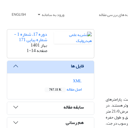
ه های بررسی مقاله
ورود به سامانه
ENGLISH
دوره 17، شماره 1 -
شماره پیاپی 171
بهار 1401
صفحه
1-14
فایل ها
XML
اصل مقاله
767.11 K
. پارامترهای
وثر هستند. در
سابقه مقاله
این تحقیق به بررسی آبشستگی ناشی از جت ریزشی و حاوی رسوب پرداخته شده است. برای انجام آزمایش‌ها از فلومی به طول 12 متر و عرض 6/0 متر که در انتها به عرض 21/0 متر
میلیمتر انجام شد. تغییرات زمانی عمق و طول حفره
هم رسانی
ی رسوب در جت،