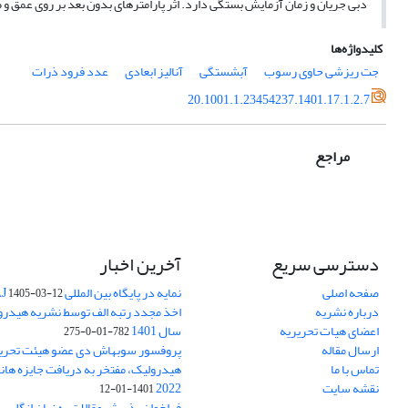
دبی جریان و زمان آزمایش بستگی دارد. اثر پارامترهای بدون بعد بر روی عمق و
کلیدواژه‌ها
جت ریزشی حاوی رسوب
آبشستگی
آنالیز ابعادی
عدد فرود ذرات
20.1001.1.23454237.1401.17.1.2.7
مراجع
دسترسی سریع
آخرین اخبار
صفحه اصلی
نمایه در پایگاه بین المللی DOAJ
1405-03-12
درباره نشریه
اخذ مجدد رتبه الف توسط نشریه هیدرول
اعضای هیات تحریریه
سال 1401
782-01-0-275
ارسال مقاله
پروفسور سوبهاش دی عضو هیئت تحریر
تماس با ما
هیدرولیک، مفتخر به دریافت جایزه ها
نقشه سایت
2022
1401-01-12
فراخوان پذیرش مقالات به زبان انگلیس