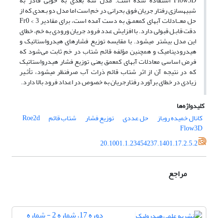
Flow3D استفاده شده است. مدل‏ سه بعدی به خوبی قادر به
شبیه‏سازی رفتار جریان فوق بحرانی در خم است اما مدل دو بـعدی که از
حل معــادلات آب‏های کم‏عمـق به دست آمده است، برای مقادیر 3 > Fr0
دقت قابـل قبولی دارد. با افزایش عدد فرود جریان ورودی به خم، خطای
این مدل بیشتر می‏شود. با مقایسه توزیع فشارهای هیدرواستاتیک و
هیدرودینامیک و همچنین مؤلفه قائم شتاب در خم ثابت می‌شود که
فرض اساسی معادلات آب‏های کم‏عمق یعنی توزیع فشار هیدرواستاتیک
که در نتیجه آن از اثر شتاب قائم ذرات آب صرفنظر می‏شود، تأثـیر
زیادی در خطای برآورد رفتارجریان به خصوص در اعداد فرود بالا دارد.
کلیدواژه‌ها
کانال خمیده روباز
حل عددی
توزیع فشار
شتاب قائم
Roe2d
Flow3D
20.1001.1.23454237.1401.17.2.5.2
مراجع
دوره 17، شماره 2 - شماره