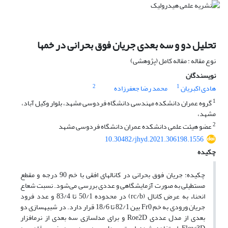
تحلیل دو و سه بعدی جریان‏ فوق بحرانی در خم‏ها
نوع مقاله : مقاله کامل (پژوهشی)
نویسندگان
2
1
هادی اکبریان
محمد رضا جعفرزاده
1
گروه عمران دانشکده مهندسی دانشگاه فردوسی مشهد، بلوار وکیل آباد،
مشهد،
2
عضو هیئت علمی دانشکده عمران دانشگاه فردوسی مشهد
10.30482/jhyd.2021.306198.1556
چکیده
چکیده: جریان فوق بحرانی در کانال‏های افقی با خم 90 درجه‏ و مقطع
مستطیلی به صورت آزمایشگاهی و عددی بررسی می‌شود. نسبت شعاع
انحناء به عرض کانال (rc/b) در محدوده 50/1 تا 83/4 و عدد فرود
جریان ورودی به خم Fr0 بین 82/1 تا 18/6 قرار دارد. در شبیه‏سازی دو
بعدی از مدل عددی Roe2D و برای مدل‏سازی سه بعدی از نرم‏افزار