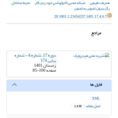
همرفت طبیعی
شبکه عصبی کانولوشنی خود رمزنگار
محیط متخلخل
رگرسیون تصویر به تصویر
20.1001.1.23454237.1401.17.4.6.7
مراجع
دوره 17، شماره 4 - شماره
پیاپی 174
زمستان 1401
صفحه
85-100
فایل ها
XML
اصل مقاله
1.4 M