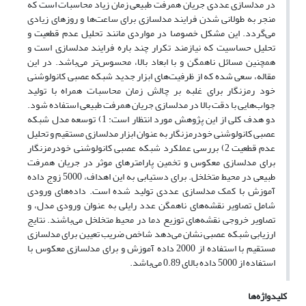
در مدلسازی عددی جریان همرفت طبیعی زمان زیاد محاسبات است که
منجر به طولانی شدن فرایند مدلسازی برای ساعت‌ها و روزهای زیادی
می‌گردد. این مشکل خصوصا در مواردی مانند تحلیل عدم قطعیت و
تحلیل حساسیت که نیازمند تکرار چند باره فرایند مدلسازی است و
همچنین مسائل ناهمگن و با ابعاد بالا، محسوس‌تر می‌باشد. در این
مقاله، سعی شده که از ظرفیت‌های ابزار جدید شبکه عصبی کانولوشنی
خود رمزنگار برای غلبه بر چالش زمان محاسبات همراه با تولید
جواب‌هایی با دقت بالا در مدلسازی جریان همرفت طبیعی استفاده شود.
دو هدف کلی از این پژوهش مورد انتظار است: 1) توسعه مدل شبکه
عصبی کانولوشنی خودرمزنگار به عنوان ابزار مدلسازی مستقیم و تحلیل
عدم قطعیت 2) بررسی عملکرد شبکه عصبی کانولوشنی خودرمزنگار
برای مدلسازی معکوس و تخمین پارامترهای موثر در جریان همرفت
طبیعی در محیط متخلخل. برای دستیابی به این اهداف، 5000 زوج داده
آموزش با کمک مدلسازی عددی تولید شده است. داده‌های ورودی
شامل تصاویر نقشه‌های ناهمگن عدد رایلی به عنوان ورودی مدل، و
تصاویر خروجی نقشه‌های توزیع دما در محیط متخلخل می‌باشند. نتایج
ارزیابی شبکه عصبی نشان می‌دهد شاخص ضریب تعیین برای مدلسازی
مستقیم با استفاده از 2000 داده آموزش و برای مدلسازی معکوس با
استفاده از 5000 داده بالای 0.89 می‌باشد.
کلیدواژه‌ها