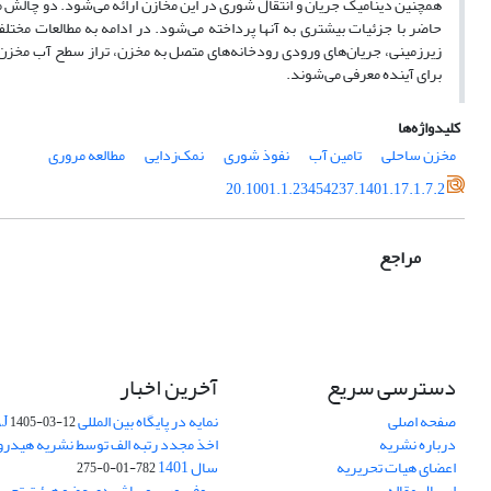
همچنین دینامیک جریان و انتقال شوری در این مخازن ارائه می‌شود. دو چالش مه
حاضر با جزئیات بیشتری به آنها پرداخته می‌شود. در ادامه به مطالعات مخت
زیرزمینی، جریان‌های ورودی رودخانه‌های متصل به مخزن، تراز سطح آب مخزن و
برای آینده معرفی می‌شوند.
کلیدواژه‌ها
مخزن ساحلی
تامین آب
نفوذ شوری
نمک‌زدایی
مطالعه مروری
20.1001.1.23454237.1401.17.1.7.2
مراجع
دسترسی سریع
آخرین اخبار
صفحه اصلی
نمایه در پایگاه بین المللی DOAJ
1405-03-12
درباره نشریه
اخذ مجدد رتبه الف توسط نشریه هیدرول
اعضای هیات تحریریه
سال 1401
782-01-0-275
ارسال مقاله
پروفسور سوبهاش دی عضو هیئت تحریر