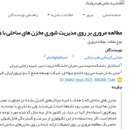
صفحه اصلی
مرور
اطلاعات نشریه
راهنمای نویسندگان
مطالعه مروری بر روی مدیریت شوری مخزن های ساحلی با 
نوع مقاله : مقاله مروری
نویسندگان
2
1
مجتبی کریمایی طبرستانی
حسام فولادفر
1
استادیار دانشکده مهندسی عمران دانشگاه تربیت دبیر شهید رجایی تهران
2
مدیر بخش مهندسی رودخانه و سواحل، شرکت توسعه منابع آب و نیروی ایران، الهیه،
10.30482/jhyd.2021.300208.1546
چکیده
مخزن های ساحلی که با هدف ذخیره سیلاب‌های کنترل نشده در مجاورت مصب یک
مخزن ها ابتدا در مصب رودخانه‌ها احداث می‌شدند ولی به تدریج با توجه به
روزافزون استفاده از آنها در دنیا، در کشور ما از سه سال گذشته مورد توجه
انجام است. اگر چه استفاده از این تکنولوژی از سرعت و گستردگی قابل قبولی 
حاضر یک مطالعه مروری بر روی تحقیقات ارائه شده بر روی مخزن‌های ساحلی انجا