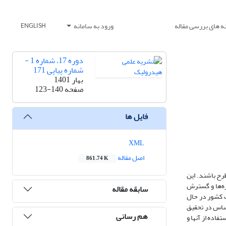
ه های بررسی مقاله
ورود به سامانه
ENGLISH
دوره 17، شماره 1 -
شماره پیاپی 171
بهار 1401
صفحه
123-140
فایل ها
XML
اصل مقاله
861.74 K
رح باشند. این
زه‌ها و گسترش
سابقه مقاله
ب کشور در حال
اساس در تحقیق
هم رسانی
اده از آنها و