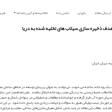
ارسال مقاله
داوران
تماس با ما
اطلاعیه ها و آیین نامه ها
هزین
هدف ذخیره سازی سیلاب های تخلیه شده به دریا
 تهران، ایران
 رودخانه ساخته می شوند، می توانند به عنوان زیربنای توسعه در مناطق ساحلی مط
 ملاحظات محیط زیستی به نزدیکی مصب رودخانه انتقال یافتند. علیرغم اهمیت این سا
 مدیران حوزه آب قرار گرفته و خوشبختانه مطالعات و تحقیقاتی در سواحل شمال و جنو
برخوردار نیست ولیکن هنوز به سوالات و ابهامات زیادی باید پاسخ داده شود. بر این 
م شد. مطالب این مقاله در چند بخش شامل معرفی مخزن‌های ساحلی، معایب و مزایای استف