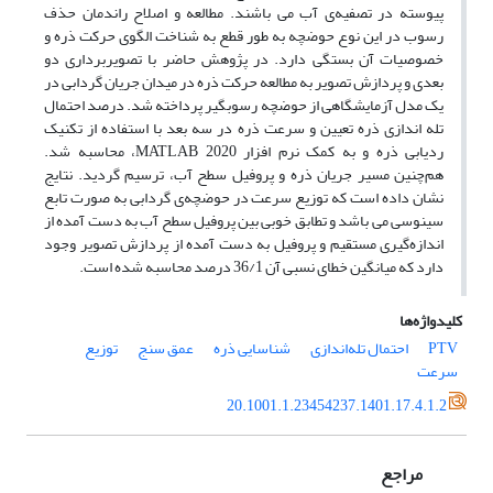
پیوسته در تصفیه‌ی آب می باشند. مطالعه و اصلاح راندمان حذف
رسوب در این نوع حوضچه به طور قطع به شناخت الگوی حرکت ذره و
خصوصیات آن بستگی دارد. در پژوهش حاضر با تصویربرداری دو
بعدی و پردازش تصویر به مطالعه حرکت ذره در میدان جریان گردابی در
یک مدل آزمایشگاهی از حوضچه رسوبگیر پرداخته شد. درصد احتمال
تله اندازی ذره تعیین و سرعت ذره در سه بعد با استفاده از تکنیک
ردیابی ذره و به کمک نرم افزار MATLAB 2020، محاسبه شد.
هم‌چنین مسیر جریان ذره و پروفیل سطح آب، ترسیم گردید. نتایج
نشان داده است که توزیع سرعت‌ در حوضچه‌ی گردابی به صورت تابع
سینوسی می باشد و تطابق خوبی بین پروفیل سطح آب به دست آمده از
اندازه‌گیری مستقیم و پروفیل به دست آمده از پردازش تصویر وجود
دارد که میانگین خطای نسبی آن 36/1 درصد محاسبه شده است.
کلیدواژه‌ها
PTV
احتمال تله‌اندازی
شناسایی ذره
عمق سنج
توزیع
سرعت
20.1001.1.23454237.1401.17.4.1.2
مراجع