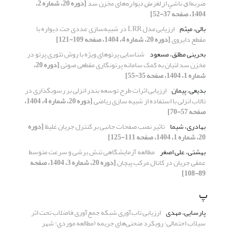
ﺿﺮﺑﻪﺍﻱ ﻧﺎﺷﻲ ﺍﺯ ﻟﻐﺰﺵ ﺩﻳﻮﺍﺭﻩ‌های مخزن ﺳﺪ
[دوره 20، شماره 2،
1404، صفحه 37-52]
بالی، میثم
ارزیابی مدل LRR در شبیه‌سازی عددی جت دیواره با
مقطع دایروی
[دوره 20، شماره 4، 1404، صفحه 109-121]
بحرینی مطلق، مسعود
شناسایی پرتوهای ویژه با روش تئوری پرتو در
مخزن سد لتیان به کمک سامانه پرتونگاری مقطعی صوتی
[دوره 20،
شماره 1، 1404، صفحه 35-55]
بدیعی، پیمان
ارزیابی اثرات طرح توسعه بندر انزلی بر رسوبگذاری در
تالاب انزلی با استفاده از شبیه سازی ریاضی
[دوره 20، شماره 4، 1404،
صفحه 57-70]
بهادری، شیما
تاثیر نصب صفحات جانبی بر کنترل جریان غلیظ
[دوره
20، شماره 1، 1404، صفحه 111-125]
بهشتی، علی اصغر
مطالعه آزمایشگاهی تنش برشی و سرعت متوسط
عمقی جریان در کانال مرکب پیچان
[دوره 20، شماره 3، 1404، صفحه
89-108]
پ
پارسایی، مهدی
ارزیابی تاب‌آوری شبکه جمع‌آوری فاضلاب تحت اثر
سیلاب احتمالی؛ رویکرد منحنی‌های جریمه (مطالعه موردی: شهر