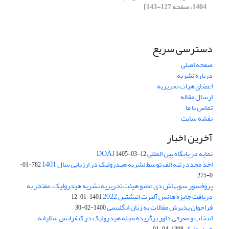
1404، صفحه 127-143]
دسترسی سریع
صفحه اصلی
درباره نشریه
اعضای هیات تحریریه
ارسال مقاله
تماس با ما
نقشه سایت
آخرین اخبار
نمایه در پایگاه بین المللی DOAJ
1405-03-12
اخذ مجدد رتبه الف توسط نشریه هیدرولیک در ارزیابی سال 1401
782-01-
0-275
پروفسور سوبهاش دی عضو هیئت تحریریه نشریه هیدرولیک، مفتخر به
دریافت جایزه هانس آلبرت انیشتین 2022
1401-01-12
فراخوان پذیرش مقالات به زبان انگلیسی
1400-02-30
انتخاب و معرفی داور برگزیده مجله هیدرولیک در کنفرانس سالیانه
هیدرولیک
1398-04-01