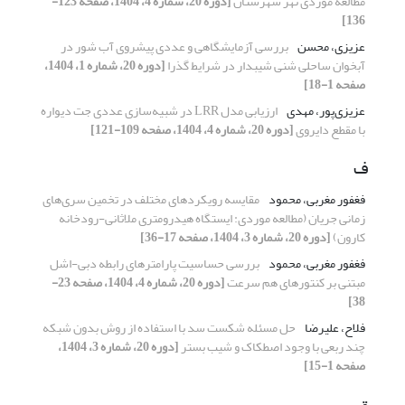
مطالعه موردی نهر شهرستان
[دوره 20، شماره 4، 1404، صفحه 123-
136]
عزیزی، محسن
بررسی آزمایشگاهی و عددی پیشروی آب شور در
آبخوان ساحلی شنی شیبدار در شرایط گذرا
[دوره 20، شماره 1، 1404،
صفحه 1-18]
عزیزی‌پور، مهدی
ارزیابی مدل LRR در شبیه‌سازی عددی جت دیواره
با مقطع دایروی
[دوره 20، شماره 4، 1404، صفحه 109-121]
ف
فغفور مغربی، محمود
مقایسه رویکردهای مختلف در تخمین سری‌های
زمانی جریان (مطالعه موردی: ایستگاه هیدرومتری ملاثانی-رودخانه
کارون)
[دوره 20، شماره 3، 1404، صفحه 17-36]
فغفور مغربی، محمود
بررسی حساسیت پارامترهای رابطه دبی-اشل
مبتنی بر کنتورهای هم سرعت
[دوره 20، شماره 4، 1404، صفحه 23-
38]
فلاح، علیرضا
حل مسئله شکست سد با استفاده از روش بدون شبکه
چند ربعی با وجود اصطکاک و شیب بستر
[دوره 20، شماره 3، 1404،
صفحه 1-15]
ق