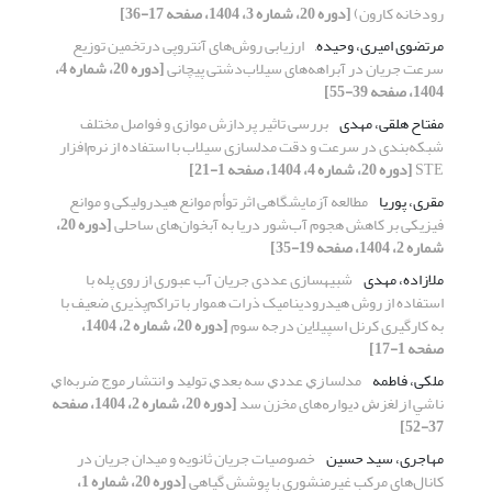
رودخانه کارون)
[دوره 20، شماره 3، 1404، صفحه 17-36]
مرتضوی امیری، وحیده,
ارزیابی روش‌های آنتروپی درتخمین توزیع
سرعت جریان در آبراهه‌های سیلاب‌دشتی پیچانی
[دوره 20، شماره 4،
1404، صفحه 39-55]
مفتاح هلقی، مهدی
بررسی تاثیر پردازش موازی و فواصل مختلف
شبکه‌بندی در سرعت و دقت مدلسازی سیلاب با استفاده از نرم‌افزار
STE
[دوره 20، شماره 4، 1404، صفحه 1-21]
مقری، پوریا
مطالعه آزمایشگاهی اثر توأم موانع هیدرولیکی و موانع
فیزیکی بر کاهش هجوم آب‌شور دریا به آبخوان‌های ساحلی
[دوره 20،
شماره 2، 1404، صفحه 19-35]
ملازاده، مهدی
شبیهسازی عددی جریان آب عبوری از روی پله با
استفاده از روش هیدرودینامیک ذرات هموار با تراکم‌پذیری ضعیف با
به کارگیری کرنل اسپیلاین درجه سوم
[دوره 20، شماره 2، 1404،
صفحه 1-17]
ملکی، فاطمه
ﻣﺪﻟﺴﺎﺯﻱ ﻋﺪﺩﻱ ﺳﻪ ﺑﻌﺪﻱ ﺗﻮﻟﻴﺪ ﻭ ﺍﻧﺘﺸﺎﺭ ﻣﻮﺝ ﺿﺮﺑﻪﺍﻱ
ﻧﺎﺷﻲ ﺍﺯ ﻟﻐﺰﺵ ﺩﻳﻮﺍﺭﻩ‌های مخزن ﺳﺪ
[دوره 20، شماره 2، 1404، صفحه
37-52]
مهاجری، سید حسین
خصوصیات جریان ثانویه و میدان جریان در
کانال‌های مرکب غیرمنشوری با پوشش گیاهی
[دوره 20، شماره 1،