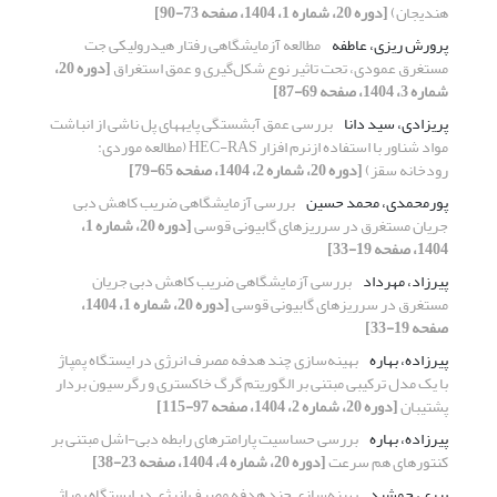
هندیجان)
[دوره 20، شماره 1، 1404، صفحه 73-90]
پرورش ریزی، عاطفه
مطالعه آزمایشگاهی رفتار هیدرولیکی جت‌
مستغرق عمودی، تحت تاثیر نوع شکل‌گیری و عمق استغراق
[دوره 20،
شماره 3، 1404، صفحه 69-87]
پریزادی، سید دانا
بررسی عمق آبشستگی پایه‏های پل ناشی از انباشت
مواد شناور با استفاده ازنرم افزار HEC-RAS (مطالعه موردی:
رودخانه سقز)
[دوره 20، شماره 2، 1404، صفحه 65-79]
پورمحمدی، محمد حسین
بررسی آزمایشگاهی ضریب کاهش دبی
جریان مستغرق در سرریزهای گابیونی قوسی
[دوره 20، شماره 1،
1404، صفحه 19-33]
پیرزاد، مهرداد
بررسی آزمایشگاهی ضریب کاهش دبی جریان
مستغرق در سرریزهای گابیونی قوسی
[دوره 20، شماره 1، 1404،
صفحه 19-33]
پیرزاده، بهاره
بهینه‌سازی چند هدفه مصرف انرژی در ایستگاه پمپاژ
با یک مدل ترکیبی مبتنی بر الگوریتم گرگ خاکستری و رگرسیون بردار
پشتیبان
[دوره 20، شماره 2، 1404، صفحه 97-115]
پیرزاده، بهاره
بررسی حساسیت پارامترهای رابطه دبی-اشل مبتنی بر
کنتورهای هم سرعت
[دوره 20، شماره 4، 1404، صفحه 23-38]
پیری، جمشید
بهینه‌سازی چند هدفه مصرف انرژی در ایستگاه پمپاژ