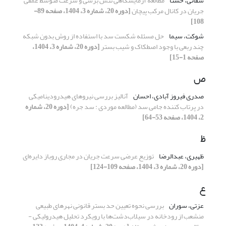
شفائی، حسنا
مطالعه آزمایشگاهی تنش برشی و سرعت متوسط عمقی
جریان در کانال مرکب پیچان
[دوره 20، شماره 3، 1404، صفحه 89-
108]
شوکت، سیما
حل مسئله شکست سد با استفاده از روش بدون شبکه
چند ربعی با وجود اصطکاک و شیب بستر
[دوره 20، شماره 3، 1404،
صفحه 1-15]
ص
صدری فیروز آبادی، احسان
آنالیز بررسی نیروهای هیدرودینامیکی
در پرتاب کننده جامی سد (مطالعه موردی : سد جره)
[دوره 20، شماره
2، 1404، صفحه 53-64]
ظ
ظهیری، عبدالرضا
توزیع عرضی سرعت جریان در مجاری روباز دایره‌ای
[دوره 20، شماره 3، 1404، صفحه 109-124]
ع
عزتی، سوران
بررسی نحوه تعیین حد بستر قانونی نهرهای طبیعی
منشعب از رودخانه در سیلاب‌دشت‌ها با رویکرد تحلیل هیدرولیکی -