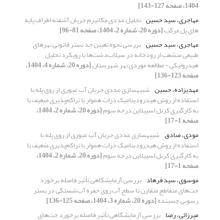
1404، صفحه 127-143]
مهاجری، سید حسین
تحلیل عددی مکانیزم جریان آشفته اطراف پایه
های پل مرکب
[دوره 20، شماره 2، 1404، صفحه 81-96]
مهاجری، سید حسین
بررسی نحوه تعیین حد بستر قانونی نهرهای
طبیعی منشعب از رودخانه در سیلاب‌دشت‌ها با رویکرد تحلیل
هیدرولیکی - مطالعه موردی نهر شهرستان
[دوره 20، شماره 4، 1404،
صفحه 123-136]
مهدیزاده، حسین
شبیهسازی عددی جریان آب عبوری از روی پله با
استفاده از روش هیدرودینامیک ذرات هموار با تراکم‌پذیری ضعیف با
به کارگیری کرنل اسپیلاین درجه سوم
[دوره 20، شماره 2، 1404،
صفحه 1-17]
مودی، صادق
شبیهسازی عددی جریان آب عبوری از روی پله با
استفاده از روش هیدرودینامیک ذرات هموار با تراکم‌پذیری ضعیف با
به کارگیری کرنل اسپیلاین درجه سوم
[دوره 20، شماره 2، 1404،
صفحه 1-17]
موسوی، سید فرهاد
بررسی آزمایشگاهی تأثیر فاصله برخورد
جت‌های متقاطع متقارن تا سطح آب روی حفره آب‌شستگی در بستر
رسوبی چسبنده
[دوره 20، شماره 3، 1404، صفحه 125-136]
میرزائی، رضا
بررسی آزمایشگاهی تأثیر فاصله برخورد جت‌های