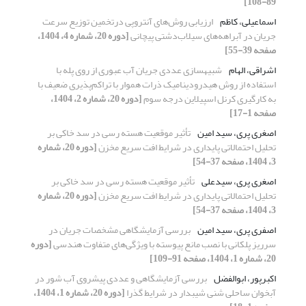
89-108]
اسماعیلی، کاظم
ارزیابی روش‌های آنتروپی درتخمین توزیع سرعت
جریان در آبراهه‌های سیلاب‌دشتی پیچانی
[دوره 20، شماره 4، 1404،
صفحه 39-55]
اشراقی، الهام
شبیهسازی عددی جریان آب عبوری از روی پله با
استفاده از روش هیدرودینامیک ذرات هموار با تراکم‌پذیری ضعیف با
به کارگیری کرنل اسپیلاین درجه سوم
[دوره 20، شماره 2، 1404،
صفحه 1-17]
اصغری پری، سید امین
تأثیر موقعیت هسته رسی در سد خاکی بر
تحلیل احتمالاتی پایداری در شرایط افت سریع مخزن
[دوره 20، شماره
3، 1404، صفحه 37-54]
اصغری پری، سیدعلی
تأثیر موقعیت هسته رسی در سد خاکی بر
تحلیل احتمالاتی پایداری در شرایط افت سریع مخزن
[دوره 20، شماره
3، 1404، صفحه 37-54]
اصفری پری، سید امین
بررسی آزمایشگاهی مشخصات جریان در
سرریز پلکانی با نصب مانع پیوسته با ویژگی‌های متفاوت هندسی
[دوره
20، شماره 1، 1404، صفحه 91-109]
اکبرپور، ابوالفضل
بررسی آزمایشگاهی و عددی پیشروی آب شور در
آبخوان ساحلی شنی شیبدار در شرایط گذرا
[دوره 20، شماره 1، 1404،