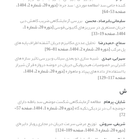
کننده جامی سد (مطالعه موردی : سد جره)
[دوره 20، شماره 2، 1404،
صفحه 53-64]
سلیمانی بابرصاد، محسن
بررسی آزمایشگاهی ضریب کاهش دبی
جریان مستغرق در سرریزهای گابیونی قوسی
[دوره 20، شماره 1،
1404، صفحه 19-33]
سماع، حمیدرضا
تحلیل عددی مکانیزم جریان آشفته اطراف پایه های
پل مرکب
[دوره 20، شماره 2، 1404، صفحه 81-96]
سهرابی، مهدی
شبیه سازی دو بعدی سیلاب و بررسی تاثیر سازه های
کنترلی بر خصوصیات هیدرولیکی جریان در حوضه دروازه قرآن شیراز
با استفاده از داده های پهپاد و ماهواره
[دوره 20، شماره 2، 1404،
صفحه 117-129]
ش
شایان، پرهام
مطالعه آزمایشگاهی شکست موضعی سد باطله دارای
حوضچه آب در نزدیکی تکیه گاه
[دوره 20، شماره 1، 1404، صفحه 57-
72]
شریفی، سروش
توزیع عرضی سرعت جریان در مجاری روباز دایره‌ای
[دوره 20، شماره 3، 1404، صفحه 109-124]