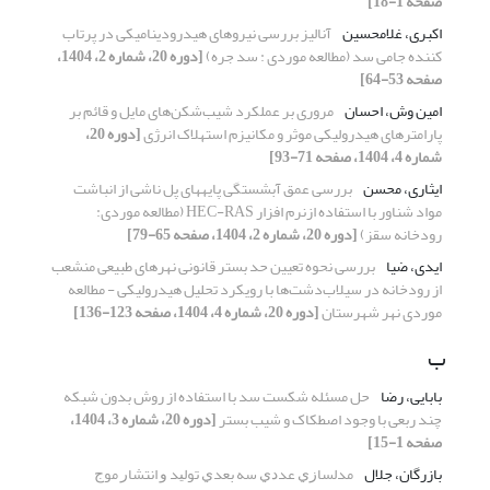
صفحه 1-18]
اکبری، غلامحسین
آنالیز بررسی نیروهای هیدرودینامیکی در پرتاب
کننده جامی سد (مطالعه موردی : سد جره)
[دوره 20، شماره 2، 1404،
صفحه 53-64]
امین وش، احسان
مروری بر عملکرد شیب‌شکن‌های مایل و قائم بر
پارامترهای هیدرولیکی موثر و مکانیزم استهلاک انرژی
[دوره 20،
شماره 4، 1404، صفحه 71-93]
ایثاری، محسن
بررسی عمق آبشستگی پایه‏های پل ناشی از انباشت
مواد شناور با استفاده ازنرم افزار HEC-RAS (مطالعه موردی:
رودخانه سقز)
[دوره 20، شماره 2، 1404، صفحه 65-79]
ایدی، ضیا
بررسی نحوه تعیین حد بستر قانونی نهرهای طبیعی منشعب
از رودخانه در سیلاب‌دشت‌ها با رویکرد تحلیل هیدرولیکی - مطالعه
موردی نهر شهرستان
[دوره 20، شماره 4، 1404، صفحه 123-136]
ب
بابایی، رضا
حل مسئله شکست سد با استفاده از روش بدون شبکه
چند ربعی با وجود اصطکاک و شیب بستر
[دوره 20، شماره 3، 1404،
صفحه 1-15]
بازرگان، جلال
ﻣﺪﻟﺴﺎﺯﻱ ﻋﺪﺩﻱ ﺳﻪ ﺑﻌﺪﻱ ﺗﻮﻟﻴﺪ ﻭ ﺍﻧﺘﺸﺎﺭ ﻣﻮﺝ