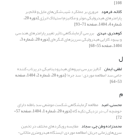
108]
کلاته، فرهود
مروری بر عملکرد شیب‌شکن‌های مایل و قائم بر
پارامترهای هیدرولیکی موثر و مکانیزم استهلاک انرژی
[دوره 20،
شماره 4، 1404، صفحه 71-93]
کوهدرق، مهدی
بررسی آزمایشگاهی تاثیر تغییر پارامترهای هندسی
و بهبود کارایی هیدرولیکی سرریزهای کنگره‌ای
[دوره 20، شماره 3،
1404، صفحه 55-68]
ل
لطفی، ایمان
آنالیز بررسی نیروهای هیدرودینامیکی در پرتاب کننده
جامی سد (مطالعه موردی : سد جره)
[دوره 20، شماره 2، 1404، صفحه
53-64]
م
محسنی، امید
مطالعه آزمایشگاهی شکست موضعی سد باطله دارای
حوضچه آب در نزدیکی تکیه گاه
[دوره 20، شماره 1، 1404، صفحه 57-
72]
محمدزاده وطن چی، سجاد
مقایسه رویکردهای مختلف در تخمین
سری‌های زمانی جریان (مطالعه موردی: ایستگاه هیدرومتری ملاثانی-