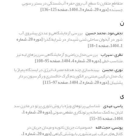
متقاطع متقارن تا سطح آب روی حفره آب‌شستگی در بستر رسوبی
چسبنده
[دوره 20، شماره 3، 1404، صفحه 125-136]
ن
نجفی مود، محمد حسین
بررسی آزمایشگاهی و عددی پیشروی آب
شور در آبخوان ساحلی شنی شیبدار در شرایط گذرا
[دوره 20، شماره
1، 1404، صفحه 1-18]
نظری، سهراب
بررسی مدل ریاضی و آزمایشگاهی سرریزهای لبه تیز
متناسب خطی
[دوره 20، شماره 4، 1404، صفحه 95-108]
نوری، محسن
بهینه‌سازی چند هدفه مصرف انرژی در ایستگاه پمپاژ با
یک مدل ترکیبی مبتنی بر الگوریتم گرگ خاکستری و رگرسیون بردار
پشتیبان
[دوره 20، شماره 2، 1404، صفحه 97-115]
ی
یاسی، مهدی
شناسایی پرتوهای ویژه با روش تئوری پرتو در مخزن سد
لتیان به کمک سامانه پرتونگاری مقطعی صوتی
[دوره 20، شماره 1،
1404، صفحه 35-55]
یونسی، حجت الله
خصوصیات جریان ثانویه و میدان جریان در
کانال‌های مرکب غیرمنشوری با پوشش گیاهی
[دوره 20، شماره 1،