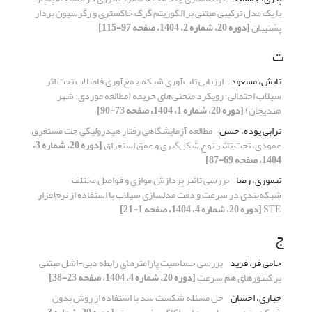
با یک مدل ترکیبی مبتنی بر الگوریتم گرگ خاکستری و رگرسیون بردار
پشتیبان
[دوره 20، شماره 2، 1404، صفحه 97-115]
ت
تابش، مسعود
ارزیابی تاب‌آوری شبکه جمع‌آوری فاضلاب تحت اثر
سیلاب احتمالی؛ رویکرد منحنی‌های جریمه (مطالعه موردی: شهر
هندیجان)
[دوره 20، شماره 1، 1404، صفحه 73-90]
ترابی پوده، حسن
مطالعه آزمایشگاهی رفتار هیدرولیکی جت‌ مستغرق
عمودی، تحت تاثیر نوع شکل‌گیری و عمق استغراق
[دوره 20، شماره 3،
1404، صفحه 69-87]
تیموری، رضا
بررسی تاثیر پردازش موازی و فواصل مختلف
شبکه‌بندی در سرعت و دقت مدلسازی سیلاب با استفاده از نرم‌افزار
STE
[دوره 20، شماره 4، 1404، صفحه 1-21]
ج
جامی فر، فرید
بررسی حساسیت پارامترهای رابطه دبی-اشل مبتنی
بر کنتورهای هم سرعت
[دوره 20، شماره 4، 1404، صفحه 23-38]
جباری، احسان
حل مسئله شکست سد با استفاده از روش بدون