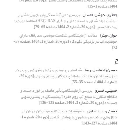
شبکه چند ربعی با وجود اصطکاک و شیب بستر
[دوره 20، شماره 3،
1404، صفحه 1-15]
جعفری ندوشن، احسان
بررسی عمق آبشستگی پایه‏های پل ناشی از
انباشت مواد شناور با استفاده ازنرم افزار HEC-RAS (مطالعه موردی:
رودخانه سقز)
[دوره 20، شماره 2، 1404، صفحه 65-79]
جوان، میترا
مطالعه آزمایشگاهی شکست موضعی سد باطله دارای
حوضچه آب در نزدیکی تکیه گاه
[دوره 20، شماره 1، 1404، صفحه 57-
72]
ح
حسین زاده اصل، رضا
شناسایی پرتوهای ویژه با روش تئوری پرتو در
مخزن سد لتیان به کمک سامانه پرتونگاری مقطعی صوتی
[دوره 20،
شماره 1، 1404، صفحه 35-55]
حسینی، خسرو
بررسی آزمایشگاهی تأثیر فاصله برخورد جت‌های
متقاطع متقارن تا سطح آب روی حفره آب‌شستگی در بستر رسوبی
چسبنده
[دوره 20، شماره 3، 1404، صفحه 125-136]
حسینی، سید عباس
خصوصیات جریان ثانویه و میدان جریان در
کانال‌های مرکب غیرمنشوری با پوشش گیاهی
[دوره 20، شماره 1،
1404، صفحه 127-143]