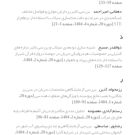
صفحه 19-33]
دهقانی، امیر احمد
بررسی تاثیر پردازش موازی و فواصل مختلف
شبکه‌بندی در سرعت و دقت مدلسازی سیلاب با استفاده از نرم‌افزار
STE
[دوره 20، شماره 4، 1404، صفحه 1-21]
ذ
ذوالقدر، مسیح
شبیه سازی دو بعدی سیلاب و بررسی تاثیر سازه های
کنترلی بر خصوصیات هیدرولیکی جریان در حوضه دروازه قرآن شیراز
با استفاده از داده های پهپاد و ماهواره
[دوره 20، شماره 2، 1404،
صفحه 117-129]
ر
رزمخواه، آذین
بررسی آزمایشگاهی مشخصات جریان در سرریز
پلکانی با نصب مانع پیوسته با ویژگی‌های متفاوت هندسی
[دوره 20،
شماره 1، 1404، صفحه 91-109]
رستم آبادی، معصومه
تحلیل عددی مکانیزم جریان آشفته اطراف پایه
های پل مرکب
[دوره 20، شماره 2، 1404، صفحه 81-96]
رضاپور، عباسعلی
بررسی آزمایشگاهی و عددی پیشروی آب شور در
آبخوان ساحلی شنی شیبدار در شرایط گذرا
[دوره 20، شماره 1، 1404،