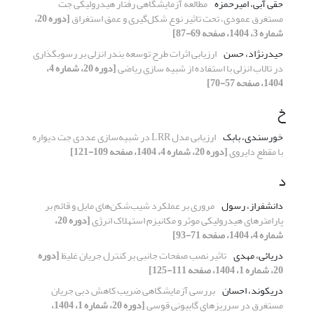
حقی آبی، امیرحمزه
مطالعه آزمایشگاهی رفتار هیدرولیکی جت‌
مستغرق عمودی، تحت تاثیر نوع شکل‌گیری و عمق استغراق
[دوره 20،
شماره 3، 1404، صفحه 69-87]
حیدرنژاد، حسن
ارزیابی اثرات طرح توسعه بندر انزلی بر رسوبگذاری
در تالاب انزلی با استفاده از شبیه سازی ریاضی
[دوره 20، شماره 4،
1404، صفحه 57-70]
خ
خورسندی، بابک
ارزیابی مدل LRR در شبیه‌سازی عددی جت دیواره
با مقطع دایروی
[دوره 20، شماره 4، 1404، صفحه 109-121]
د
دانشفراز، رسول
مروری بر عملکرد شیب‌شکن‌های مایل و قائم بر
پارامترهای هیدرولیکی موثر و مکانیزم استهلاک انرژی
[دوره 20،
شماره 4، 1404، صفحه 71-93]
دریائی، مهدی
تاثیر نصب صفحات جانبی بر کنترل جریان غلیظ
[دوره
20، شماره 1، 1404، صفحه 111-125]
دریکوند، احسان
بررسی آزمایشگاهی ضریب کاهش دبی جریان
مستغرق در سرریزهای گابیونی قوسی
[دوره 20، شماره 1، 1404،