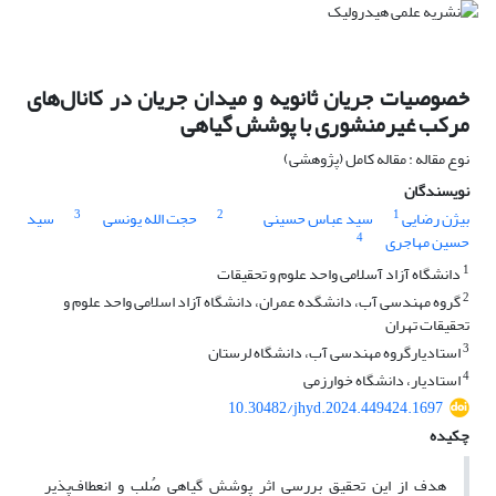
خصوصیات جریان ثانویه و میدان جریان در کانال‌های
مرکب غیرمنشوری با پوشش گیاهی
نوع مقاله : مقاله کامل (پژوهشی)
نویسندگان
3
2
1
بیژن رضایی
سید عباس حسینی
حجت الله یونسی
سید
4
حسین مهاجری
1
دانشگاه آزاد آسلامی واحد علوم و تحقیقات
2
گروه مهندسی آب، دانشگده عمران، دانشگاه آزاد اسلامی واحد علوم و
تحقیقات تهران
3
استادیارگروه مهندسی آب، دانشگاه لرستان
4
استادیار، دانشگاه خوارزمی
10.30482/jhyd.2024.449424.1697
چکیده
هدف از این تحقیق بررسی اثر پوشش گیاهی صُلب و انعطاف‌پذیر