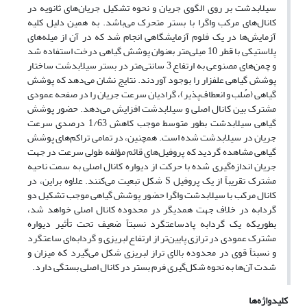
سیلابدشت بر روی الگوی جریان و نحوه تشکیل جریان‌های ثانویه در
کانال‌های مرکب واگرا با بستر متحرک می‌باشد. به همین دلیل کلیه
آزمایش‌ها در یک فلوم آزمایشگاهی انجام شد که در آن از میله‌های
پلاستیکی با قطر 10 میلی‌متر بعنوان پوشش گیاهی درخت استفاده شد
و چمن‌های مصنوعی به ارتفاع 3 سانتی‌متر در بستر سیلابدشت ساختار
پوشش گیاهی علفزار را بوجود آوردند. نتایج نشان می‌دهد که پوشش
گیاهی (صُلب و انعطاف‌پذیر)، گرادیان سرعت جریان را در صفحه عمودی
مشترک بین کانال اصلی و سیلابدشت افزایش می‌دهد. حضور پوشش
گیاهی سیلابدشت بطور متوسط موجب کاهش 1/63 درصدی سرعت
جریان در سیلابدشت شده است. همچنین، در تمامی تراکم‌های پوشش
گیاهی مشاهده گردید که پروفیل‌های قائم مؤلفه طولی سرعت در جهت
جریان اندازه‌گیری شده با حرکت از دیواره کانال اصلی به سمت ناحیه
مشترک تقریباً از یک پروفیل S شکل تبعیت می‌کنند. علاوه براین، در
کانال مرکب با سیلابدشت واگرا حضور پوشش گیاهی موجب تشکیل دو
گردابه در خلاف جهت همدیگر در محدوده کانال اصلی خواهد شد،
بطوریکه یک گردابه پادساعتگرد نسبتاً ضعیف تحت تأثیر دیواره
مشترک عمودی در ترازی پایین‌تر از ارتفاع لبریزی و گردابه‌ای ساعتگرد
و نسبتاً قوی در محدوده بالای تراز لبریزی شکل می‌گیرد که میزان و
شدت آن‌ها به نحوه شکل‌گیری فرم بستر در کانال اصلی بستگی دارد.
کلیدواژه‌ها