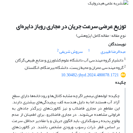
توزیع عرضی سرعت جریان در مجاری روباز دایره‌ای
نوع مقاله : مقاله کامل (پژوهشی)
نویسندگان
2
1
عبدالرضا ظهیری
سروش شریفی
1
دانشیار گروه مهندسی آب دانشگاه علوم کشاورزی و منابع طبیعی گرگان
2
گروه مهندسی عمران و محیط زیست، دانشگاه بیرمنگام، انگلستان
10.30482/jhyd.2024.480078.1721
چکیده
چکیده: لوله‌های نیمه‌پر اگرچه مشابه کانال‌ها و رودخانه‌ها دارای سطح
آزاد آب هستند اما به دلیل هندسه کف، پیچیدگی‌های بیشتری دارند.
این مقاطع در مجاری فاضلاب و نیز کالورت‌های زیرگذر جاده‌ای به
فراوانی مشاهده می‌شوند. در مجاری فاضلابرو، برای اطمینان از عدم
وقوع پدیده رسوبگذاری، باید الگوی جریان و یا مقادیر حداقل سرعت
بر اساس قطر ذرات رسوب ورودی مشخص باشند. در کالورت‌های