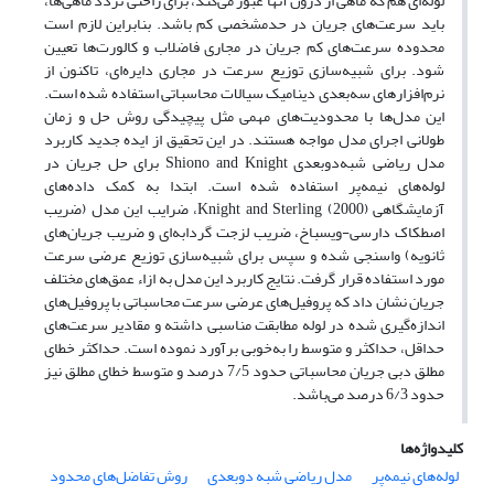
لوله‌ای هم که ماهی از درون آنها عبور می‌کند، برای راحتی تردد ماهی‌ها،
باید سرعت‌های جریان در حدمشخصی کم باشد. بنابراین لازم است
محدوده سرعت‌های کم جریان در مجاری فاضلاب و کالورت‌ها تعیین
شود. برای شبیه‌سازی توزیع سرعت در مجاری دایره‌ای، تاکنون از
نرم‌افزارهای سه‌بعدی دینامیک سیالات محاسباتی استفاده شده است.
این مدل‌ها با محدودیت‌های مهمی مثل پیچیدگی روش حل و زمان
طولانی اجرای مدل مواجه هستند. در این تحقیق از ایده جدید کاربرد
مدل‌ ریاضی شبه‌دوبعدی Shiono and Knight برای حل جریان در
لوله‌های نیمه‌پر استفاده شده است. ابتدا به کمک داده‌های
آزمایشگاهی Knight and Sterling (2000)، ضرایب این مدل (ضریب
اصطکاک دارسی-ویسباخ، ضریب لزجت گردابه‌ای و ضریب جریان‌های
ثانویه) واسنجی شده و سپس برای شبیه‌سازی توزیع عرضی سرعت
مورد استفاده قرار گرفت. نتایج کاربرد این مدل به ازاء عمق‌های مختلف
جریان نشان داد که پروفیل‌های عرضی سرعت محاسباتی با پروفیل‌های
اندازه‌گیری شده در لوله مطابقت مناسبی داشته و مقادیر سرعت‌های
حداقل، حداکثر و متوسط را به‌خوبی برآورد نموده است. حداکثر خطای
مطلق دبی جریان محاسباتی حدود 7/5 درصد و متوسط خطای مطلق نیز
حدود 6/3 درصد می‌باشد.
کلیدواژه‌ها
لوله‌های نیمه‌پر
مدل ریاضی شبه دوبعدی
روش تفاضل‌های محدود