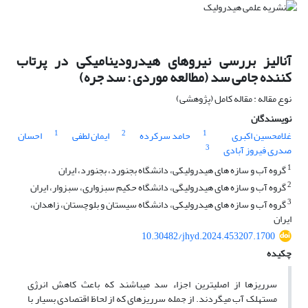
آنالیز بررسی نیروهای هیدرودینامیکی در پرتاب
کننده جامی سد (مطالعه موردی : سد جره)
نوع مقاله : مقاله کامل (پژوهشی)
نویسندگان
1
2
1
غلامحسین اکبری
حامد سرکرده
ایمان لطفی
احسان
3
صدری فیروز آبادی
1
گروه آب و سازه های هیدرولیکی، دانشگاه بجنورد، بجنورد، ایران
2
گروه آب و سازه های هیدرولیگی، دانشگاه حکیم سبزواری، سبزوار، ایران
3
گروه آب و سازه های هیدرولیکی، دانشگاه سیستان و بلوچستان، زاهدان،
ایران
10.30482/jhyd.2024.453207.1700
چکیده
سرریزها از اصلی‏ترین اجزاء سد می‏باشند که باعث کاهش انرژی
مستهلک آب می‏گردند. از جمله سرریزهای که از لحاظ اقتصادی بسیار با