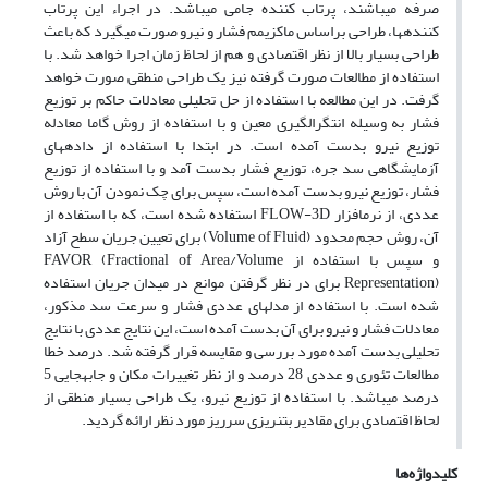
صرفه می‏باشند، پرتاب کننده جامی می‏باشد. در اجراء این پرتاب
کننده‏ها، طراحی براساس ماکزیمم فشار و نیرو صورت می‎گیرد که باعث
طراحی بسیار بالا از نظر اقتصادی و هم از لحاظ زمان اجرا خواهد شد. با
استفاده از مطالعات صورت گرفته نیز یک طراحی منطقی صورت خواهد
گرفت. در این مطالعه با استفاده از حل تحلیلی معادلات حاکم بر توزیع
فشار به وسیله انتگرال‏گیری معین و با استفاده از روش گاما معادله
توزیع نیرو بدست آمده است. در ابتدا با استفاده از داده‏های
آزمایشگاهی سد جره، توزیع فشار بدست آمد و با استفاده از توزیع
فشار، توزیع نیرو بدست آمده است، سپس برای چک نمودن آن با روش
عددی، از نرم‏افزار FLOW-3D استفاده شده است، که با استفاده از
آن، روش حجم محدود (Volume of Fluid) برای تعیین جریان سطح آزاد
و سپس با استفاده از FAVOR (Fractional of Area/Volume
Representation) برای در نظر گرفتن موانع در میدان جریان استفاده
شده است. با استفاده از مدل‏های عددی فشار و سرعت سد مذکور،
معادلات فشار و نیرو برای آن بدست آمده است، این نتایج عددی با نتایج
تحلیلی بدست آمده مورد بررسی و مقایسه قرار گرفته شد. درصد خطا
مطالعات تئوری و عددی 28 درصد و از نظر تغییرات مکان و جابه‏جایی 5
درصد می‏باشد. با استفاده از توزیع نیرو، یک طراحی بسیار منطقی از
لحاظ اقتصادی برای مقادیر بتن‏ریزی سرریز مورد نظر ارائه گردید.
کلیدواژه‌ها