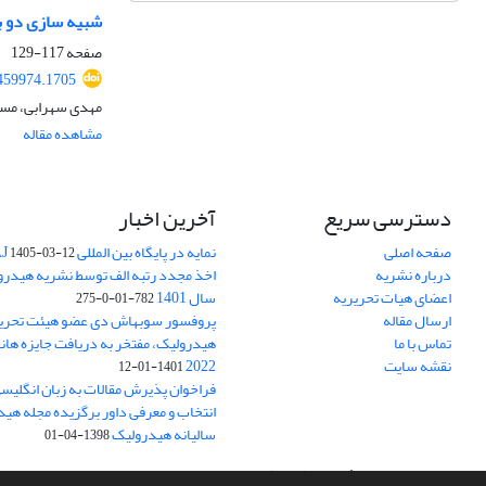
شبیه سازی دو بع
صفحه
117-129
459974.1705
مهدی سهرابی، مسی
مشاهده مقاله
دسترسی سریع
آخرین اخبار
صفحه اصلی
نمایه در پایگاه بین المللی DOAJ
1405-03-12
درباره نشریه
اخذ مجدد رتبه الف توسط نشریه هیدرول
اعضای هیات تحریریه
سال 1401
782-01-0-275
ارسال مقاله
پروفسور سوبهاش دی عضو هیئت تحریر
تماس با ما
هیدرولیک، مفتخر به دریافت جایزه ها
نقشه سایت
2022
1401-01-12
فراخوان پذیرش مقالات به زبان انگلیس
انتخاب و معرفی داور برگزیده مجله هی
سالیانه هیدرولیک
1398-04-01
سامانه مدیریت نشریات علمی.
طراحی و پیاده سازی از
سیناوب