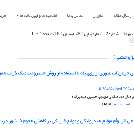
ارسال مقاله
داوران
تماس با ما
اطلاعیه ها و آیین نامه ها
هزین
دوره 20، شماره 2 - شماره پیاپی 202، تابستان 1404، صفحه 1-129
(پژوهشی)
جریان آب عبوری از روی پله با استفاده از روش هیدرودینامیک ذرات هموار
10.30482/jhyd.2024.
ی ملازاده، صادق مودی، حسین مهدیزاده
اصل مقاله
1.61 M
هی اثر توأم موانع هیدرولیکی و موانع فیزیکی بر کاهش هجوم آب‌شور دریا 