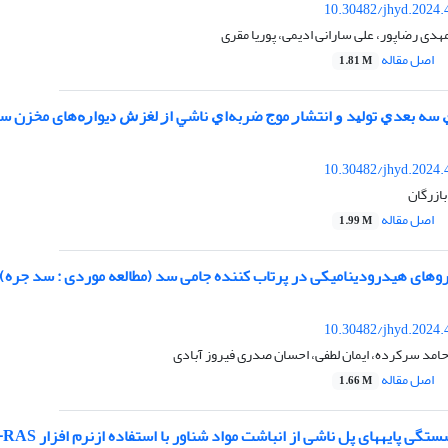
10.30482/jhyd.2024.
هدی رضاپور، علی سارانی ادیمی، پوریا مقری
اصل مقاله
1.81 M
ﻪ ﺑﻌﺪﻱ ﺗﻮﻟﻴﺪ ﻭ ﺍﻧﺘﺸﺎﺭ ﻣﻮﺝ ﺿﺮﺑﻪﺍﻱ ﻧﺎﺷﻲ ﺍﺯ ﻟﻐﺰﺵ ﺩﻳﻮﺍﺭﻩ‌های مخزن ﺳ
10.30482/jhyd.2024.
بازرگان
اصل مقاله
1.99 M
روهای هیدرودینامیکی در پرتاب کننده جامی سد (مطالعه موردی : سد جره)
10.30482/jhyd.2024.
امد سرکرده، ایمان لطفی، احسان صدری فیروز آبادی
اصل مقاله
1.66 M
‏های پل ناشی از انباشت مواد شناور با استفاده ازنرم افزار HEC-RAS (مطالعه موردی: رودخانه سقز)