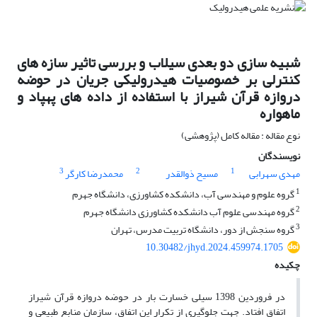
شبیه سازی دو بعدی سیلاب و بررسی تاثیر سازه های
کنترلی بر خصوصیات هیدرولیکی جریان در حوضه
دروازه قرآن شیراز با استفاده از داده های پهپاد و
ماهواره
نوع مقاله : مقاله کامل (پژوهشی)
نویسندگان
3
2
1
مهدی سهرابی
مسیح ذوالقدر
محمدرضا کارگر
1
گروه علوم و مهندسی آب، دانشکده کشاورزی، دانشگاه جهرم
2
گروه مهندسی علوم آب دانشکده کشاورزی دانشگاه جهرم
3
گروه سنجش از دور، دانشگاه تربیت مدرس، تهران
10.30482/jhyd.2024.459974.1705
چکیده
در فروردین 1398 سیلی خسارت بار در حوضه دروازه قرآن شیراز
اتفاق افتاد. جهت جلوگیری از تکرار این اتفاق، سازمان منابع طبیعی و