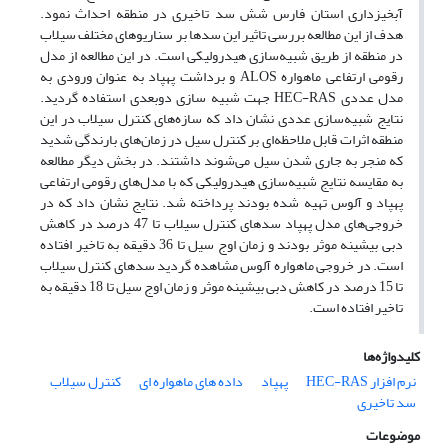
آبخیزداری استان فارس شش سد تاخیری در منطقه احداث نمود.
هدف از این مطالعه بررسی تاثیر این سدها بر سناریوهای مختلف سیلاب
در منطقه از طریق شبیه‌سازی هیدرولیکی است. در این مطالعه از مدل
رقومی ارتفاعی ماهواره ALOS و برداشت پهپاد به عنوان ورودی به
مدل عددی HEC-RAS جهت شبیه سازی دوبعدی استفاده گردید.
نتایج شبیه‌سازی عددی نشان داد که سازه‌های کنترل سیلاب در این
منطقه اثرات قابل ملاحظه‌ای بر کنترل سیل در زمان‌های بارندگی شدید
که منجر به جاری شدن سیل می‌شوند داشتند. در بخش دیگر مطالعه
به مقایسه نتایج شبیه‌سازی هیدرولیکی که با مدل‌های رقومی ارتفاعی
پهپاد و آلوس تهیه شده بودند پرداخته شد. نتایج نشان داد که در
خروجی‌های مدل پهپاد سدهای کنترل سیلاب تا 47 درصد در کاهش
دبی بیشینه موثر بودند و زمان اوج سیل تا 36 دقیقه به تاخیر افتاده
است. در خروجی ماهواره آلوس مشاهده گردید سدهای کنترل سیلاب
تا 15 درصد در کاهش دبی بیشینه موثر و زمان اوج سیل تا 18 دقیقه به
تاخیر افتاده است.
کلیدواژه‌ها
نرم افزار HEC-RAS
پهپاد
داده های ماهواره ای
کنترل سیلاب
سد تاخیری
موضوعات