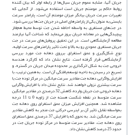
جریان آنها، مشابه عموم جریان سیال‌ها از رابطه اولر که بیان کننده
روابط حاکم بر مومنتم جریان است استفاده می‌شود. از آنجایی که
تغییرات سرعت جریان بیانگر میزان مومنتم آن است، پارامتر سرعت
بایستی به عنوان یکی از پارامترهای اصلی در جریان جت‌ها بررسی شود.
در جت‌های مستغرق به واسطه احاطه شدن جت توسط محیط هم‌فاز
پیچیدگی‌هایی در معادله جریان بروز می‌نماید که شناخت آنها نیازمند
مطالعه آزمایشگاهی است. در این تحقیق پروفیل‌های سرعت در جت
جریان مستغرق عمودی رو به بالا و تحت تاثیر پارامترهای سرعت اولیه،
نوع شکل‌گیری و عمق استغراق برروی دهانه جت مورد بررسی
آزمایشگاهی قرار گرفته است. نتایج نشان داد که کارکرد هندسه
خروجی جت به شکل اثرگذاری بر محدوده میدان جریان در گستره، و
تسریع در رسیدن به ناحیه توسعه‌یافتگی آن است. به همین ترتیب، با
افزایش واگرایی دهانه جت مقادیر سرعت میانگین در مرکز توده جت با
سرعت بیشتری نزولی خواهند شد. نتایج نشان داد با افزایش واگرایی
دهانه خروجی جت جریان وارده، کاهش 32 درصدی در مقادیر میانگین
سرعت متوسط در نقطه شکست هسته جت از زاویه 0 تا 11 درجه
مشاهده شد. همچنین افزایش میزان عمق استغراق روی دهانه جت
به‌واسطه تقابل تاثیر آن بر اینرسی حرکتی جت منجر به کاهش مقادیر
سرعت میانگین شد. به نحوی که با افزایش 37 درصدی عمق استغراق
روی دهانه جت، مقادیر سرعت متوسط در مرکز توده جریان جت در
حدود 25 درصد کاهش نشان داد.