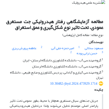
مطالعه آزمایشگاهی رفتار هیدرولیکی جت‌ مستغرق
عمودی، تحت تاثیر نوع شکل‌گیری و عمق استغراق
نوع مقاله : مقاله کامل (پژوهشی)
نویسندگان
2
1
مسعود سخائی
امیرحمزه حقی آبی
عاطفه پرورش ریزی
2
3
حسن ترابی پوده
1
گروه مهندسی آب- دانشکده کشاورزی دانشگاه لرستان- ایران
2
گروه مهندسی آب، دانشکده کشاورزی دانشگاه لرستان
3
گروه مهندسی آبیاری و آبادانی، پردیس کشاورزی و منابع طبیعی ، دانشگاه
تهران
10.30482/jhyd.2024.473929.1714
چکیده
جریان جت‌های سیال مستغرق هم‌فاز با محیط، بطور عمومی تحت تاثیر
پارامتر اصلی مومنتم تحلیل می‌شوند ولذا درتحلیل هیدرودینامیکی