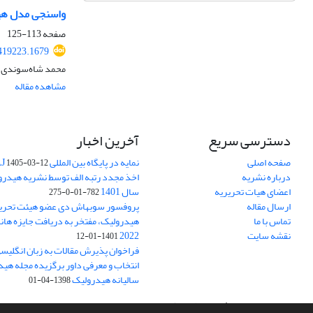
واسنجی مدل هیدر
صفحه
113-125
419223.1679
محمد شاه‌سوندی، 
مشاهده مقاله
دسترسی سریع
آخرین اخبار
صفحه اصلی
نمایه در پایگاه بین المللی DOAJ
1405-03-12
درباره نشریه
اخذ مجدد رتبه الف توسط نشریه هیدرول
اعضای هیات تحریریه
سال 1401
782-01-0-275
ارسال مقاله
پروفسور سوبهاش دی عضو هیئت تحریر
تماس با ما
هیدرولیک، مفتخر به دریافت جایزه ها
نقشه سایت
2022
1401-01-12
فراخوان پذیرش مقالات به زبان انگلیس
انتخاب و معرفی داور برگزیده مجله هی
سالیانه هیدرولیک
1398-04-01
سامانه مدیریت نشریات علمی.
طراحی و پیاده سازی از
سیناوب