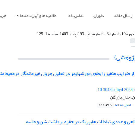
ارسال مقاله
داوران
تماس با ما
اطلاعیه ها و آیین نامه ها
هزین
دوره 19، شماره 3 - شماره پیاپی 193، پاییز 1403، صفحه 1-125
(پژوهشی)
ز ضرایب متغیر رابطه‌ی فورشهایمر در تحلیل جریان غیرماندگار درمحیط م
10.30482/jhyd.2023.
، جلال بازرگان
اصل مقاله
887.39 K
هی و عددی تبادلات هایپریک در حفره برداشت شن و ماسه