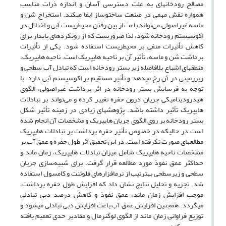
مصالح رودخانه‏ای به علت دسترسی آسان و اندازه ذرات مناسب
همواره نقش مهمی در صنعت ساخت‏وساز ایفا می‏کند. استخراج شن و
ماسه غیراصولی می‌تواند باعث از بین رفتن محیط‏زیست آبی و اختلال در
اکوسیستم رودخانه شود، لذا ضروریست که از رویکردهای پایدار برای
کاهش تأثیرات منفی بر محیط‏زیست استفاده شود. یکی از تأثیرات
برداشت شن و ماسه، تأثیر آن بر ناحیه هایپریک است. ناحیه هایپریک،
منطقه‏ای اشباع بلافاصله زیر بستر رودخانه است که تبادل آب سطحی و
زیرزمینی در آن رخ می‏دهد و تأثیر مستقیم بر اکوسیستم آبی دارد. با
توجه به فرسایش بستر رودخانه در اثر برداشت غیراصولی، الگوی
هیدرودینامیکی جریان درون حفره تغییر کرده و می‌تواند بر تبادلات
هایپریک تأثیر داشته باشد. پژوهش‏های زیادی در زمینه تأثیر شکل
بستر رودخانه بر روی الگوی جریان هایپریک و مشخصات آن انجام شده
است در حالی‏که در خصوص تأثیر حفره برداشت بر تبادلات هایپریک
مطالعه‏ای صورت نگرفته است. در این تحقیق اثر طول حفره و عمق آب بر
مشخصات ناحیه هایپریک شامل میزان تبادلات هایپریک، زمان ماند و
حداکثر عمق نفوذ مورد مطالعه قرار گرفت. برای شبیه‌سازی جریان
سطحی و زیرسطحی به‏ترتیب از نرم‏افزارهای فلوئنت و کامسول استفاده
شد. تجزیه و تحلیل نتایج نشان داد که افزایش طول حفره برداشت،
موجب افزایش زمان ماند، عمق نفوذ و کاهش درصد دبی تبادلی
می‏گردد. هم‏چنین افزایش عمق آب باعث افزایش دبی تبادلی می‏شود و
توزیع فراوانی زمان ماند از الگوی لوگ‏نرمال و مقادیر حدی تعمیم یافته