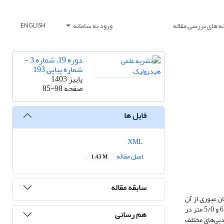
ه های بررسی مقاله
ورود به سامانه
ENGLISH
دوره 19، شماره 3 -
شماره پیاپی 193
پاییز 1403
صفحه
85-98
فایل ها
XML
اصل مقاله
1.43 M
سابقه مقاله
ان عبوری از آن
می‌باشد. هدف این تحقیق تعیین آستانه استغراق دو نوع فلوم با گلوگاه ترکیبی می‌باشد. آزمایش‌های این تحقیق در یک فلوم به طول، عرض و ارتفاع به‌ترتیب 20، 6/0 و 5/0 متر در
هم رسانی
ل فلوم با مقطع مثلثی-مستطیلی در دبی‌های مختلف