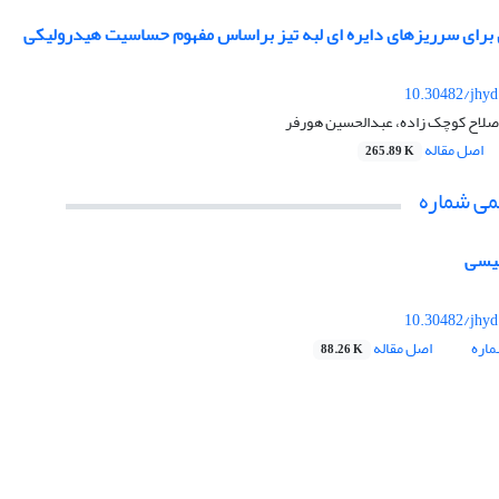
 برای سرریزهای دایره ای لبه تیز براساس مفهوم حساسیت هیدرولیکی
10.30482/jhyd
صلاح کوچک زاده، عبدالحسین هورفر
اصل مقاله
265.89 K
می شماره
لیسی
10.30482/jhyd
اره
اصل مقاله
88.26 K