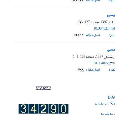
اره
اصل مقاله
115.55 K
لیسی
127-136
10.30482/jhyd
اره
اصل مقاله
60.47 K
لیسی
133-142
10.30482/jhyd
اره
اصل مقاله
70 K
یک در ارزیابی
یه نشریه