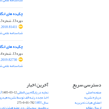
شناسنامه علمی شم
چکیده های انگ
دوره 13، شماره 3، پاییز 1397، صفحه
.2018.81411
شناسنامه علمی شم
چکیده های انگ
دوره 13، شماره 4، زمستان 1397، صفحه
.2019.82730
شناسنامه علمی شم
دسترسی سریع
آخرین اخبار
صفحه اصلی
نمایه در پایگاه بین المللی DOAJ
1405-03-12
درباره نشریه
اخذ مجدد رتبه الف توسط نشریه هیدرول
اعضای هیات تحریریه
سال 1401
782-01-0-275
ارسال مقاله
پروفسور سوبهاش دی عضو هیئت تحریر