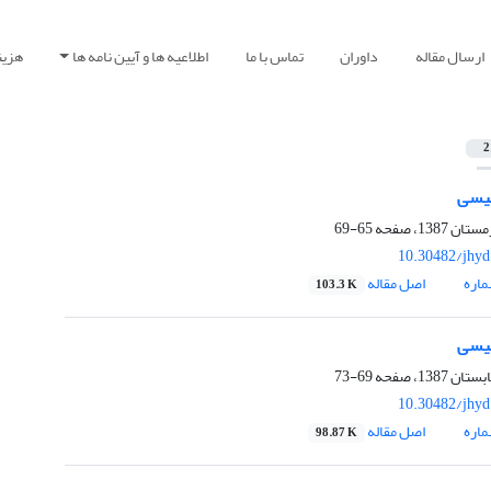
ارسال مقاله
داوران
تماس با ما
اطلاعیه ها و آیین نامه ها
هزین
2
لیسی
65-69
10.30482/jhyd
اره
اصل مقاله
103.3 K
لیسی
69-73
10.30482/jhyd
اره
اصل مقاله
98.87 K