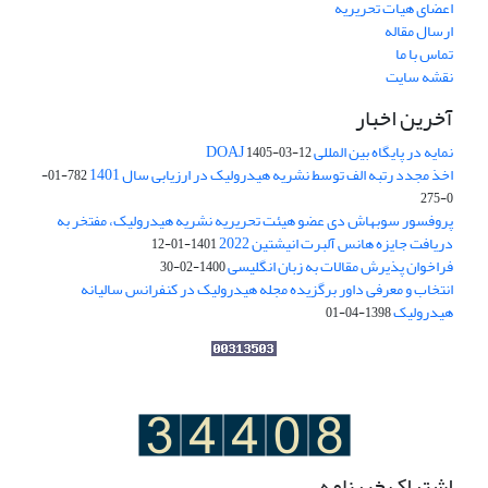
اعضای هیات تحریریه
ارسال مقاله
تماس با ما
نقشه سایت
آخرین اخبار
نمایه در پایگاه بین المللی DOAJ
1405-03-12
اخذ مجدد رتبه الف توسط نشریه هیدرولیک در ارزیابی سال 1401
782-01-
0-275
پروفسور سوبهاش دی عضو هیئت تحریریه نشریه هیدرولیک، مفتخر به
دریافت جایزه هانس آلبرت انیشتین 2022
1401-01-12
فراخوان پذیرش مقالات به زبان انگلیسی
1400-02-30
انتخاب و معرفی داور برگزیده مجله هیدرولیک در کنفرانس سالیانه
هیدرولیک
1398-04-01
اشتراک خبرنامه