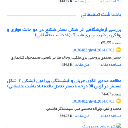
مشاهده مقاله
اصل مقاله
640.77 K
یادداشت تحقیقاتی
بررسی آزمایشگاهی اثر شکل بستر شکنج در دو حالت موازی و
پولکی بر ضریب زبری مانینگ (یادداشت تحقیقاتی)
صفحه
55-65
10.30482/jhyd.2014.6702
حسین صمدی بروجنی، پری ملکی، روح‌اله فتاحی نافچی، محمدجواد کتابداری
مشاهده مقاله
اصل مقاله
454.3 K
مطالعه عددی الگوی جریان و آبشستگی پیرامون آبشکن T شکل
مستقر در قوس 90 درجه با بستر تعادل یافته (یادداشت تحقیقاتی)
صفحه
67-74
10.30482/jhyd.2014.6703
محمد واقفی، ولی‌اله محسنی مهر، سیدشاکر هاشمی
مشاهده مقاله
اصل مقاله
536.75 K