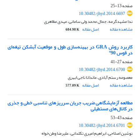
صفحه
13-25
10.30482/jhyd.2014.6697
ندا مشهدگرمه، جمال محمد ولی سامانی، مهدی مظاهری
مشاهده مقاله
اصل مقاله
684.98 K
کاربرد روش GRA در بهینه‌سازی طول و موقعیت آبشکن تیغه‌ای
در قوس º90
صفحه
27-41
10.30482/jhyd.2014.6700
معصومه رستم آبادی، ماندانا ناجی ابهری
مشاهده مقاله
اصل مقاله
577.09 K
مطالعه آزمایشگاهی ضریب جریان سرریزهای تناسبی خطی و جذری
در کانال‌های مستطیلی
صفحه
43-53
10.30482/jhyd.2014.6701
نوشین اصلاحی، ابراهیم امیری تکلدانی، علیرضا وطن‌خواه