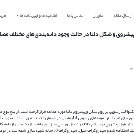
ارسال مقاله
داوران
تماس با ما
اطلاعیه ها و آیین نامه ها
هزین
یشروی و شکل دلتا در حالت وجود دانه‌بندی‌های مختلف مصا
درس
کنواخت رسوبی بر روی شکل و پیشروی دلتا مورد مطالعه قرار گرفته است. از پنج نوع من
استفاده شده که دارای توزیع نرمال و قطر متوسط یکسان بوده‌اند. در این تحقیق برای هر یک از نمونه‌های رسوبی 4 آزمای
 عبور سیلاب مربوط به پیشروی تاج دلتا به اندازه 12، 26، 40 و 60 درصد از طول پیشروی نهایی تاج دلتا در تبدیل ورودی مخزن می‌باشد. از یک مد
مخزن با زاویه واگرایی تدریجی برای بررسی تأثیر زمان عبور سیلاب بر پیشروی دلتا استفاده شد و هیدروگراف سیل، هیدروگر