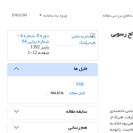
ه های بررسی مقاله
ورود به سامانه
ENGLISH
لح رسوبی
دوره 8، شماره 4 -
شماره پیاپی 84
پاییز 1392
صفحه
1-12
فایل ها
XML
اصل مقاله
966.85 K
حنی دانه‌بندی
سابقه مقاله
ش در 4 زمان مختلف عبور سیلاب صورت گرفت. هریک از
ل آزمایشگاهی رودخانه به
هم رسانی
اف 50 ساله شبیه‌سازی شده سد دز بوده است. با توجه