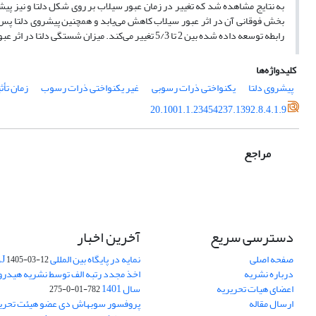
به نتایج مشاهده شد که تغییر در زمان عبور سیلاب بر روی شکل دلتا و نیز پی
بخش فوقانی آن در اثر عبور سیلاب کاهش می‌یابد و همچنین پیشروی دلتا پس 
رابطه توسعه داده شده بین 2 تا 5/3 تغییر می‌کند. میزان شستگی دلتا در اثر عبور سیلاب نیز با افزایش انحراف معیار ذرات رسوبی (از 2/1 تا 6/2) تا 20 درصد کاهش داشته است.
کلیدواژه‌ها
پیشروی دلتا
یکنواختی ذرات رسوبی
غیر یکنواختی ذرات رسوب
زمان تأث
20.1001.1.23454237.1392.8.4.1.9
مراجع
دسترسی سریع
آخرین اخبار
صفحه اصلی
نمایه در پایگاه بین المللی DOAJ
1405-03-12
درباره نشریه
اخذ مجدد رتبه الف توسط نشریه هیدرول
اعضای هیات تحریریه
سال 1401
782-01-0-275
ارسال مقاله
پروفسور سوبهاش دی عضو هیئت تحریر