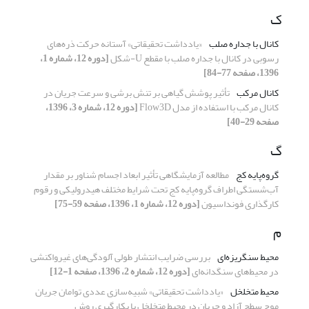
ک
کانال با جداره صلب
«یادداشت تحقیقاتی» آستانه حرکت ذره‌های
رسوبی در کانال با جداره صلب با مقطع U-شکل
[دوره 12، شماره 1،
1396، صفحه 77-84]
کانال مرکب
تأثیر پوشش گیاهی بر تنش برشی و سرعت جریان در
کانال مرکب با استفاده از مدل Flow3D
[دوره 12، شماره 3، 1396،
صفحه 29-40]
گ
گروه‌پایه کج
مطالعه آزمایشگاهی تأثیر ابعاد اجسام شناور بر مقدار
آب‌شستگی اطراف گروه‌پایه کج تحت شرایط مختلف هیدرولیکی و رقوم
کارگذاری فونداسیون
[دوره 12، شماره 1، 1396، صفحه 59-75]
م
محیط سنگریزه‌ای
بررسی ضرایب انتشار طولی آلودگی‌های غیرواکنشی
در محیط‌های سنگدانه‌ای
[دوره 12، شماره 2، 1396، صفحه 1-12]
محیط متخلخل
«یادداشت تحقیقاتی» شبیه‌سازی عددی توامان جریان
موج سطح آزاد و جریان در محیط متخلخل با بکارگیری روش