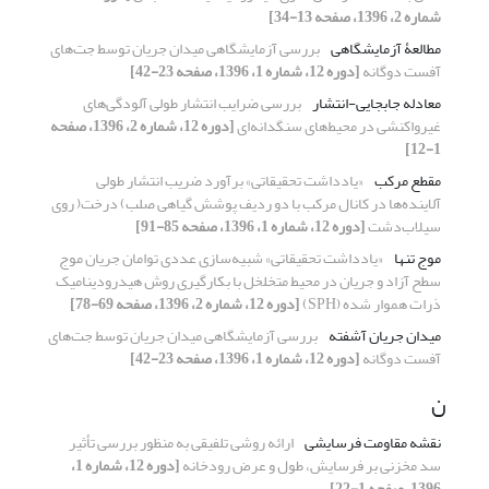
شماره 2، 1396، صفحه 13-34]
مطالعۀ آزمایشگاهی
بررسی آزمایشگاهی میدان جریان توسط جت‌های
آفست دوگانه
[دوره 12، شماره 1، 1396، صفحه 23-42]
معادله جابجایی-انتشار
بررسی ضرایب انتشار طولی آلودگی‌های
غیرواکنشی در محیط‌های سنگدانه‌ای
[دوره 12، شماره 2، 1396، صفحه
1-12]
مقطع مرکب
«یادداشت تحقیقاتی» برآورد ضریب انتشار طولی
آلاینده‌ها در کانال مرکب با دو ردیف پوشش گیاهی صلب) درخت( روی
سیلاب‌دشت
[دوره 12، شماره 1، 1396، صفحه 85-91]
موج تنها
«یادداشت تحقیقاتی» شبیه‌سازی عددی توامان جریان موج
سطح آزاد و جریان در محیط متخلخل با بکارگیری روش هیدرودینامیک
ذرات هموار شده (SPH)
[دوره 12، شماره 2، 1396، صفحه 69-78]
میدان جریان آشفته
بررسی آزمایشگاهی میدان جریان توسط جت‌های
آفست دوگانه
[دوره 12، شماره 1، 1396، صفحه 23-42]
ن
نقشه مقاومت فرسایشی
ارائه روشی تلفیقی به منظور بررسی تأثیر
سد مخزنی بر فرسایش، طول و عرض رودخانه
[دوره 12، شماره 1،
1396، صفحه 1-22]