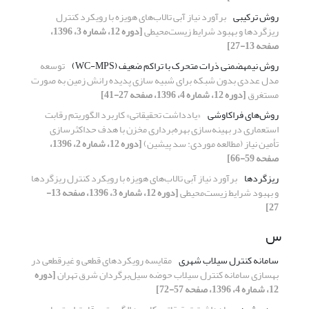
روش ترکیبی
برآورد نیاز آبی تالاب‌های هویزه با رویکرد کنترل
ریزگردها و بهبود شرایط زیست‌محیطی
[دوره 12، شماره 3، 1396،
صفحه 13-27]
روش نیمه‏ضمنی ذرات متحرک با تراکم ضعیف (WC-MPS)
توسعه
مدل عددی بدون شبکه برای شبیه‏ سازی پدیده رانش زمین به صورت
مستغرق
[دوره 12، شماره 4، 1396، صفحه 27-41]
روش‌های فراکاوشی
«یادداشت تحقیقاتی» کاربرد الگوریتم رقابت
استعماری در بهینه‌سازی بهره‌برداری مخزن با هدف حداکثر‌سازی
تأمین نیاز (مطالعه موردی: سد پیشین)
[دوره 12، شماره 2، 1396،
صفحه 59-66]
ریزگردها
برآورد نیاز آبی تالاب‌های هویزه با رویکرد کنترل ریزگردها
و بهبود شرایط زیست‌محیطی
[دوره 12، شماره 3، 1396، صفحه 13-
27]
س
سامانه کنترل سیلاب شهری
مقایسه رویکردهای قطعی و غیرقطعی در
بهسازی سامانه کنترل سیلاب حوضه سیل‌برگردان شرق تهران
[دوره
12، شماره 4، 1396، صفحه 57-72]