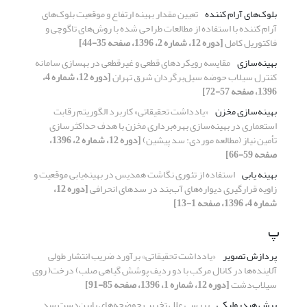
بلوک‌های آرام کننده
تعیین مقدار بهینه ارتفاع و موقعیت بلوک‌های
آرام کننده با استفاده از مطالعات طراحی شده با روش‌های تاگوچی و
فاکتوریل کامل
[دوره 12، شماره 2، 1396، صفحه 35-44]
بهینه‌سازی
مقایسه رویکردهای قطعی و غیرقطعی در بهسازی سامانه
کنترل سیلاب حوضه سیل‌برگردان شرق تهران
[دوره 12، شماره 4،
1396، صفحه 57-72]
بهینه‌سازی مخزن
«یادداشت تحقیقاتی» کاربرد الگوریتم رقابت
استعماری در بهینه‌سازی بهره‌برداری مخزن با هدف حداکثر‌سازی
تأمین نیاز (مطالعه موردی: سد پیشین)
[دوره 12، شماره 2، 1396،
صفحه 59-66]
بهینه یابی
استفاده از تئوری نگاشت همدیس در بهینه‌یابی موقعیت و
زاویه قرارگیری دیواره‌های آب‌بند در سدهای انحرافی
[دوره 12،
شماره 4، 1396، صفحه 1-13]
پ
پردازش تصویر
«یادداشت تحقیقاتی» برآورد ضریب انتشار طولی
آلاینده‌ها در کانال مرکب با دو ردیف پوشش گیاهی صلب) درخت( روی
سیلاب‌دشت
[دوره 12، شماره 1، 1396، صفحه 85-91]
پرش هیدرولیکی
بررسی علل تخریب حوضچه‌ها‌ی پایین‌دست سد