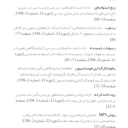
ربع استوانه‌ای
«یادداشت تحقیقاتی» بررسی ضریب دبی در سرریز
تاج دایره‌ای با استفاده از مدل‌سازی عددی
[دوره 12، شماره 3، 1396،
صفحه 53-60]
رسوب
«یادداشت تحقیقاتی» آستانه حرکت ذره‌های رسوبی در کانال
با جداره صلب با مقطع U-شکل
[دوره 12، شماره 1، 1396، صفحه 77-
84]
رسوبات چسبنده
«یادداشت تحقیقاتی» بررسی آزمایشگاهی تغییرات
سرعت سقوط رسوبات چسبنده با استفاده از استوانه ته‌نشینی
[دوره
12، شماره 4، 1396، صفحه 73-81]
رقوم کارگذاری فونداسیون
مطالعه آزمایشگاهی تأثیر ابعاد اجسام
شناور بر مقدار آب‌شستگی اطراف گروه‌پایه کج تحت شرایط مختلف
هیدرولیکی و رقوم کارگذاری فونداسیون
[دوره 12، شماره 1، 1396،
صفحه 59-75]
رودخانه کرخه
ارائه روشی تلفیقی به منظور بررسی تأثیر سد مخزنی
بر فرسایش، طول و عرض رودخانه
[دوره 12، شماره 1، 1396، صفحه
1-22]
روش MPS
معرفی شرط مرزی دیوار تک‌لایه با استفاده از روش
نیمه‌ضمنی ذرات متحرک توسعه یافته
[دوره 12، شماره 2، 1396،
صفحه 45-57]