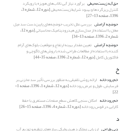
حق‌آبه زیست‌محیطی
برآورد نیاز آبی تالاب‌های هویزه با رویکرد
کنترل ریزگردها و بهبود شرایط زیست‌محیطی
[دوره 12، شماره 3،
1396، صفحه 13-27]
حوضچه آرامش
بررسی علل تخریب حوضچه‌ها‌ی پایین‌دست سد میل
مغان با استفاده از مدل‌سازی هیدرودینامیک محاسباتی
[دوره 12،
شماره 2، 1396، صفحه 13-34]
حوضچه آرامش
تعیین مقدار بهینه ارتفاع و موقعیت بلوک‌های آرام
کننده با استفاده از مطالعات طراحی شده با روش‌های تاگوچی و
فاکتوریل کامل
[دوره 12، شماره 2، 1396، صفحه 35-44]
خ
خم رودخانه
ارائه روشی تلفیقی به منظور بررسی تأثیر سد مخزنی بر
فرسایش، طول و عرض رودخانه
[دوره 12، شماره 1، 1396، صفحه 1-
22]
خم رودخانه
امکان سنجی کاهش سطح صفحات مستغرق با حفظ
کارایی در قوس رودخانه
[دوره 12، شماره 4، 1396، صفحه 15-26]
د
دبی طراحی
ارزیابی عملکرد هیدرولیکی سازه‌های تنظیم و توزیع آب