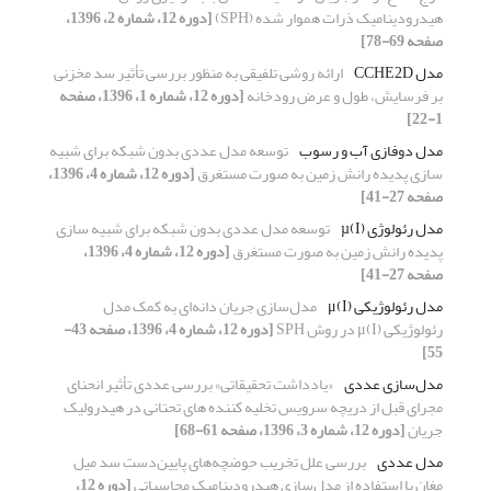
هیدرودینامیک ذرات هموار شده (SPH)
[دوره 12، شماره 2، 1396،
صفحه 69-78]
مدل CCHE2D
ارائه روشی تلفیقی به منظور بررسی تأثیر سد مخزنی
بر فرسایش، طول و عرض رودخانه
[دوره 12، شماره 1، 1396، صفحه
1-22]
مدل دوفازی آب و رسوب
توسعه مدل عددی بدون شبکه برای شبیه‏
سازی پدیده رانش زمین به صورت مستغرق
[دوره 12، شماره 4، 1396،
صفحه 27-41]
مدل رئولوژی µ(I)
توسعه مدل عددی بدون شبکه برای شبیه‏ سازی
پدیده رانش زمین به صورت مستغرق
[دوره 12، شماره 4، 1396،
صفحه 27-41]
مدل رئولوژیکی μ(I)
مدل‌سازی جریان دانه‌ای به کمک مدل
رئولوژیکی μ(I) در روش SPH
[دوره 12، شماره 4، 1396، صفحه 43-
55]
مدل‌سازی عددی
«یادداشت تحقیقاتی» بررسی عددی تأثیر انحنای
مجرای قبل از دریچه سرویس تخلیه کننده ‏های تحتانی در هیدرولیک
جریان
[دوره 12، شماره 3، 1396، صفحه 61-68]
مدل عددی
بررسی علل تخریب حوضچه‌ها‌ی پایین‌دست سد میل
مغان با استفاده از مدل‌سازی هیدرودینامیک محاسباتی
[دوره 12،