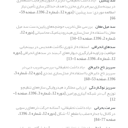
سد پیشین
«یادداشت تحقیقاتی» کاربرد الگوریتم رقابت استعماری
در بهینه‌سازی بهره‌برداری مخزن با هدف حداکثر‌سازی تأمین نیاز
(مطالعه موردی: سد پیشین)
[دوره 12، شماره 2، 1396، صفحه 59-
66]
سد میل مغان
بررسی علل تخریب حوضچه‌ها‌ی پایین‌دست سد میل
مغان با استفاده از مدل‌سازی هیدرودینامیک محاسباتی
[دوره 12،
شماره 2، 1396، صفحه 13-34]
سدهای انحرافی
استفاده از تئوری نگاشت همدیس در بهینه‌یابی
موقعیت و زاویه قرارگیری دیواره‌های آب‌بند در سدهای انحرافی
[دوره
12، شماره 4، 1396، صفحه 1-13]
سرریز تاج دایره‌ای
«یادداشت تحقیقاتی» بررسی ضریب دبی در
سرریز تاج دایره‌ای با استفاده از مدل‌سازی عددی
[دوره 12، شماره 3،
1396، صفحه 53-60]
سرریز نوک‌اردکی
ارزیابی عملکرد هیدرولیکی سازه‌های تنظیم و
توزیع آب در شبکه آبیاری ورامین
[دوره 12، شماره 3، 1396، صفحه 1-
12]
سرعت بحرانی
«یادداشت تحقیقاتی» آستانه حرکت ذره‌های رسوبی
در کانال با جداره صلب با مقطع U-شکل
[دوره 12، شماره 1، 1396،
صفحه 77-84]
سرعت سقوط
«یادداشت تحقیقاتی» بررسی آزمایشگاهی تغییرات