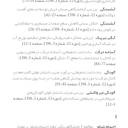
کارگذاری فونداسیون
[دوره 12، شماره 1، 1396، صفحه 59-75]
آبشستگی
بررسی آزمایشگاهی میدان جریان توسط جت‌های آفست
دوگانه
[دوره 12، شماره 1، 1396، صفحه 23-42]
آبشستگی
امکان سنجی کاهش سطح صفحات مستغرق با حفظ کارایی
در قوس رودخانه
[دوره 12، شماره 4، 1396، صفحه 15-26]
آبگیر نیرپیک
ارزیابی عملکرد هیدرولیکی سازه‌های تنظیم و توزیع آب
در شبکه آبیاری ورامین
[دوره 12، شماره 3، 1396، صفحه 1-12]
آستانه حرکت
«یادداشت تحقیقاتی» آستانه حرکت ذره‌های رسوبی
در کانال با جداره صلب با مقطع U-شکل
[دوره 12، شماره 1، 1396،
صفحه 77-84]
آلودگی
«یادداشت تحقیقاتی» برآورد ضریب انتشار طولی آلاینده‌ها در
کانال مرکب با دو ردیف پوشش گیاهی صلب) درخت( روی سیلاب‌دشت
[دوره 12، شماره 1، 1396، صفحه 85-91]
آلودگی غیر واکنشی
بررسی ضرایب انتشار طولی آلودگی‌های
غیرواکنشی در محیط‌های سنگدانه‌ای
[دوره 12، شماره 2، 1396، صفحه
1-12]
ا
اجسام شناور
مطالعه آزمایشگاهی تأثیر ابعاد اجسام شناور بر مقدار