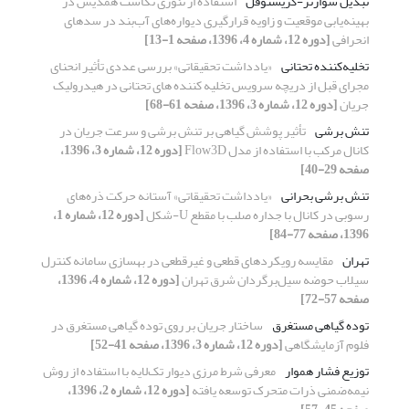
تبدیل شوارتز-کریستوفل
استفاده از تئوری نگاشت همدیس در
بهینه‌یابی موقعیت و زاویه قرارگیری دیواره‌های آب‌بند در سدهای
انحرافی
[دوره 12، شماره 4، 1396، صفحه 1-13]
تخلیه‌کننده ‏تحتانی
«یادداشت تحقیقاتی» بررسی عددی تأثیر انحنای
مجرای قبل از دریچه سرویس تخلیه کننده ‏های تحتانی در هیدرولیک
جریان
[دوره 12، شماره 3، 1396، صفحه 61-68]
تنش برشی
تأثیر پوشش گیاهی بر تنش برشی و سرعت جریان در
کانال مرکب با استفاده از مدل Flow3D
[دوره 12، شماره 3، 1396،
صفحه 29-40]
تنش برشی بحرانی
«یادداشت تحقیقاتی» آستانه حرکت ذره‌های
رسوبی در کانال با جداره صلب با مقطع U-شکل
[دوره 12، شماره 1،
1396، صفحه 77-84]
تهران
مقایسه رویکردهای قطعی و غیرقطعی در بهسازی سامانه کنترل
سیلاب حوضه سیل‌برگردان شرق تهران
[دوره 12، شماره 4، 1396،
صفحه 57-72]
توده گیاهی مستغرق
ساختار جریان بر روی توده گیاهی مستغرق در
فلوم آزمایشگاهی
[دوره 12، شماره 3، 1396، صفحه 41-52]
توزیع فشار هموار
معرفی شرط مرزی دیوار تک‌لایه با استفاده از روش
نیمه‌ضمنی ذرات متحرک توسعه یافته
[دوره 12، شماره 2، 1396،