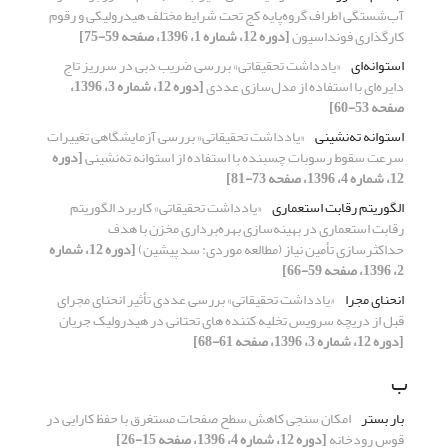
آب‌شستگی اطراف گروه‌پایه کج تحت شرایط مختلف هیدرولیکی و رقوم
کارگذاری فونداسیون
[دوره 12، شماره 1، 1396، صفحه 59-75]
استوانه‌ای
«یادداشت تحقیقاتی» بررسی ضریب دبی در سرریز تاج
دایره‌ای با استفاده از مدل‌سازی عددی
[دوره 12، شماره 3، 1396،
صفحه 53-60]
استوانه ته‌نشینی
«یادداشت تحقیقاتی» بررسی آزمایشگاهی تغییرات
سرعت سقوط رسوبات چسبنده با استفاده از استوانه ته‌نشینی
[دوره
12، شماره 4، 1396، صفحه 73-81]
الگوریتم رقابت استعماری
«یادداشت تحقیقاتی» کاربرد الگوریتم
رقابت استعماری در بهینه‌سازی بهره‌برداری مخزن با هدف
حداکثر‌سازی تأمین نیاز (مطالعه موردی: سد پیشین)
[دوره 12، شماره
2، 1396، صفحه 59-66]
انحنای مجرا
«یادداشت تحقیقاتی» بررسی عددی تأثیر انحنای مجرای
قبل از دریچه سرویس تخلیه کننده ‏های تحتانی در هیدرولیک جریان
[دوره 12، شماره 3، 1396، صفحه 61-68]
ب
بار بستر
امکان سنجی کاهش سطح صفحات مستغرق با حفظ کارایی در
قوس رودخانه
[دوره 12، شماره 4، 1396، صفحه 15-26]