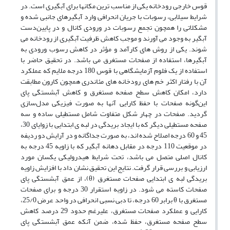
قوس خارجی رودخانه یکی از مناسب ترین مکان­ها برای آبگیری است. در
شرایط سیلابی، رسوبات با جریان انحرافی وارد آبگیرهای جانبی شده و
مشکلاتی را همچون تجمع رسوبات در ورودی کانال و در پایین‌دست
آبگیر به وجود می­ آورند و موجب کاهش ظرفیت آبگیری از رودخانه می
­شوند. یکی از روش­ های کارآمد و مؤثر در کاهش رسوب ورودی به
آبگیرها، استفاده از صفحات مستغرق می­ باشد. در تحقیق حاضر با
استفاده از یک فلوم آزمایشگاهی با قوس 180 درجه ملایم که عملکرد
آن با رفتار اکثر خم ­های رودخانه ­های مئاندری همچون کارون مطابقت
دارد، امکان کاهش سطح صفحه مستغرق و کاهش آبشستگی پای
این‌گونه صفحات با حفظ کارایی آن­ها به صورت فیزیکی مدل‌سازی
گردید. صفحات در چهار شکل متفاوت شامل مستطیلی ساده و سه
صفحه مستطیلی دیگر که با ایجاد بریدگی در لبه ­ی ابتدایی با زوایای 30،
45 و 60 درجه اصلاح شده ­اند، به صورت جداگانه و در آرایش دو ردیفه
در موقعیت 110 درجه در مقابل دهانه آبگیر که با زاویه 45 درجه به
کانال اصلی متصل می ­باشد، تحت شرایط هیدرولیکی یکسان مورد
ارزیابی و بررسی قرار گرفت. نتایج این تحقیق نشان داد با افزایش زاویه
بریدگی لبه­ ی ابتدایی صفحات مستغرق (θ)، از عمق آبشستگی پای
صفحات کاسته می ­شود. در زاویه استقرار 30 درجه و برای صفحات
مستغرق با θ برابر 60 درجه، تا دبی نسبی انحرافی در واحد عرض 25/0،
کارایی و عملکرد صفحات مستغرق، علی­رغم حدود 29 درصد کاهش
سطح صفحه مستغرق، حفظ شده، ضمن آنکه عمق آبشستگی پای