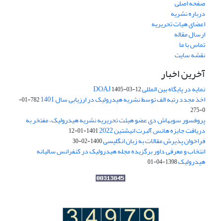
صفحه اصلی
درباره نشریه
اعضای هیات تحریریه
ارسال مقاله
تماس با ما
نقشه سایت
آخرین اخبار
نمایه در پایگاه بین المللی DOAJ
1405-03-12
اخذ مجدد رتبه الف توسط نشریه هیدرولیک در ارزیابی سال 1401
782-01-
0-275
پروفسور سوبهاش دی عضو هیئت تحریریه نشریه هیدرولیک، مفتخر به
دریافت جایزه هانس آلبرت انیشتین 2022
1401-01-12
فراخوان پذیرش مقالات به زبان انگلیسی
1400-02-30
انتخاب و معرفی داور برگزیده مجله هیدرولیک در کنفرانس سالیانه
هیدرولیک
1398-04-01