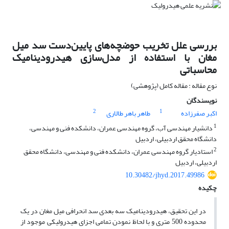
بررسی علل تخریب حوضچه‌ها‌ی پایین‌دست سد میل
مغان با استفاده از مدل‌سازی هیدرودینامیک
محاسباتی
نوع مقاله : مقاله کامل (پژوهشی)
نویسندگان
2
1
اکبر صفرزاده
طاهر باهر طالاری
1
دانشیار مهندسی آب، گروه مهندسی عمران، دانشکده فنی و مهندسی،
دانشگاه محقق اردبیلی، اردبیل
2
استادیار گروه مهندسی عمران، دانشکده فنی و مهندسی، دانشگاه محقق
اردبیلی، اردبیل
10.30482/jhyd.2017.49986
چکیده
در این تحقیق، هیدرودینامیک سه بعدی سد انحرافی میل مغان در یک
محدوده 500 متری و با لحاظ نمودن تمامی اجزای هیدرولیکی موجود از