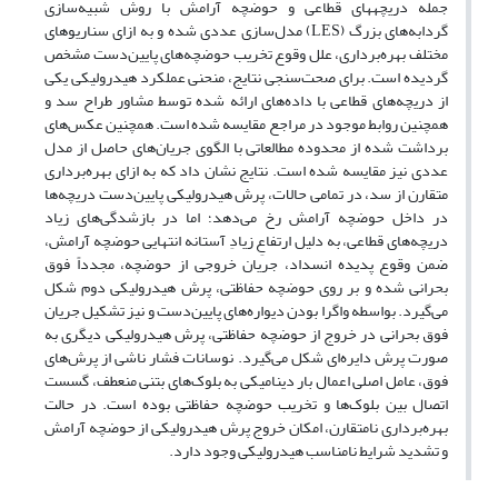
جمله دریچه­های قطاعی و حوضچه آرامش با روش شبیه‌سازی
گردابه‌های بزرگ (LES) مدل‌سازی عددی شده و به ازای سناریوهای
مختلف بهره‌برداری، علل وقوع تخریب حوضچه‌های پایین‌دست مشخص
گردیده است. برای صحت‌سنجی نتایج، منحنی عملکرد هیدرولیکی یکی
از دریچه‌های قطاعی با داده‌های ارائه شده توسط مشاور طراح سد و
همچنین روابط موجود در مراجع مقایسه شده‌ است. همچنین عکس‌های
برداشت شده از محدوده مطالعاتی با الگوی جریان‌های حاصل از مدل
عددی نیز مقایسه شده است. نتایج نشان داد که به ازای بهره‌برداری
متقارن از سد، در تمامی حالات، پرش هیدرولیکی پایین‌دست دریچه‌ها
در داخل حوضچه آرامش رخ می‌دهد؛ اما در بازشدگی‌های زیاد
دریچه‌های قطاعی، به دلیل ارتفاعِ زیادِ آستانه انتهایی حوضچه آرامش،
ضمن وقوع پدیده انسداد، جریان خروجی از حوضچه، مجدداً فوق
بحرانی شده و بر روی حوضچه حفاظتی، پرش هیدرولیکی دوم شکل
می‌گیرد. بواسطه واگرا بودن دیواره‌های پایین‌دست و نیز تشکیل جریان
فوق بحرانی در خروج از حوضچه حفاظتی، پرش هیدرولیکی دیگری به
صورت پرش دایره‌ای شکل می‌گیرد. نوسانات فشار ناشی از پرش‌های
فوق، عامل اصلی اعمال بار دینامیکی به بلوک‌های بتنی منعطف، گسست
اتصال بین بلوک‌ها و تخریب حوضچه حفاظتی بوده است. در حالت
بهره‌برداری نامتقارن، امکان خروج پرش هیدرولیکی از حوضچه آرامش
و تشدید شرایط نامناسب هیدرولیکی وجود دارد.