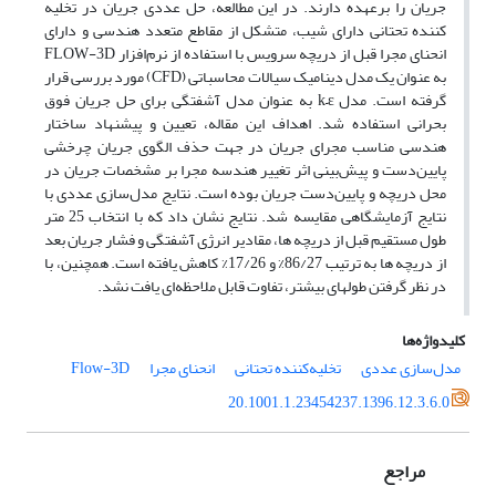
جریان را بر‏عهده دارند. در این مطالعه، حل عددی جریان در تخلیه‏
کننده تحتانی دارای شیب، متشکل از مقاطع متعدد هندسی و دارای
انحنای مجرا قبل از دریچه سرویس با استفاده از نرم‌افزار FLOW-3D
به عنوان یک مدل دینامیک سیالات محاسباتی (CFD) مورد بررسی قرار
گرفته است. مدل k–ε به عنوان مدل آشفتگی برای حل جریان فوق‏
بحرانی استفاده شد. اهداف این مقاله، تعیین و پیشنهاد ساختار
هندسی مناسب مجرای جریان در جهت حذف الگوی جریان چرخشی
پایین‌دست و پیش‌بینی اثر تغییر هندسه مجرا بر مشخصات جریان در
محل دریچه و پایین‌دست جریان بوده است. نتایج مدل‌سازی عددی با
نتایج آزمایشگاهی مقایسه شد. نتایج نشان داد که با انتخاب 25 متر
طول مستقیم قبل از دریچه‏ ها، مقادیر انرژی آشفتگی و فشار جریان بعد
از دریچه‏ ها به ترتیب 86/27% و 17/26% کاهش یافته است. همچنین، با
در نظر گرفتن طول‏های بیشتر، تفاوت قابل ملاحظه‌ای یافت نشد.
کلیدواژه‌ها
مدل‌سازی عددی
تخلیه‌کننده ‏تحتانی
انحنای مجرا
Flow-3D
20.1001.1.23454237.1396.12.3.6.0
مراجع