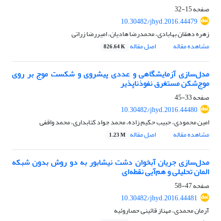
صفحه
15-32
10.30482/jhyd.2016.44479
زهره دهقان بهابادی، محمدرضا هادیان، امیررضا زراتی
مشاهده مقاله
اصل مقاله
826.64 K
مدل‌سازی آزمایشگاهی و عددی پیشروی و شکست موج بر روی
موج‌شکن مستغرق نفوذناپذیر
صفحه
33-45
10.30482/jhyd.2016.44480
امین محمودی، حبیب حکیم زاده، محمد جواد کتابداری، محمد واقفی
مشاهده مقاله
اصل مقاله
1.23 M
مدل‌سازی جریان آبخوان دشت نیشابور به دو روش بدون شبکه
المان تحلیلی و هم‌آیی نقطه‌ای
صفحه
47-58
10.30482/jhyd.2016.44481
آرمان محمدی، مهناز قائینی حصاروئیه