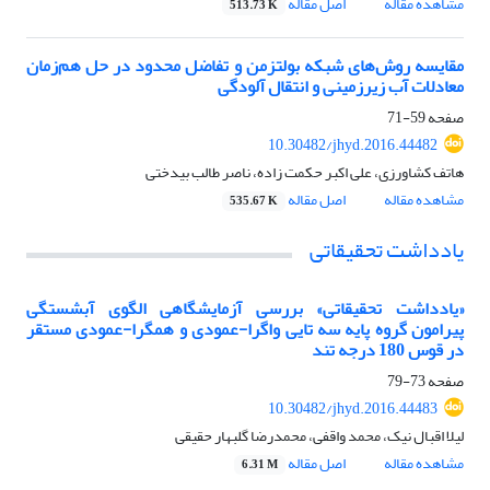
مشاهده مقاله
اصل مقاله
513.73 K
مقایسه روش‌های شبکه بولتزمن و تفاضل محدود در حل هم‌زمان
معادلات آب زیرزمینی و انتقال آلودگی
صفحه
59-71
10.30482/jhyd.2016.44482
هاتف کشاورزی، علی اکبر حکمت زاده، ناصر طالب بیدختی
مشاهده مقاله
اصل مقاله
535.67 K
یادداشت تحقیقاتی
«یادداشت تحقیقاتی» بررسی آزمایشگاهی الگوی آبشستگی
پیرامون گروه پایه سه تایی واگرا-عمودی و همگرا-عمودی مستقر
در قوس 180 درجه تند
صفحه
73-79
10.30482/jhyd.2016.44483
لیلا اقبال نیک، محمد واقفی، محمدرضا گلبهار حقیقی
مشاهده مقاله
اصل مقاله
6.31 M