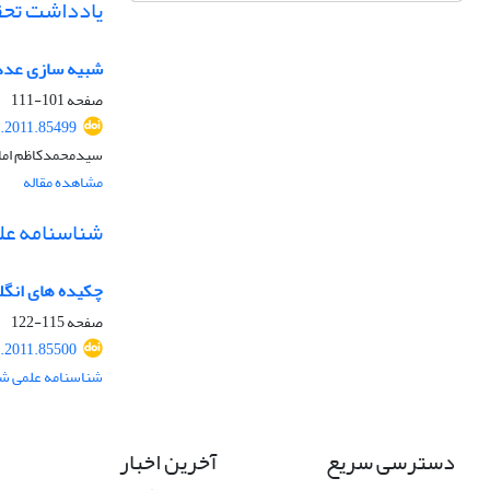
یادداشت تحق
شبیه سازی عددی
صفحه
101-111
.2011.85499
سیدمحمدکاظم امام
مشاهده مقاله
شناسنامه عل
چکیده های انگ
صفحه
115-122
.2011.85500
شناسنامه علمی شم
دسترسی سریع
آخرین اخبار