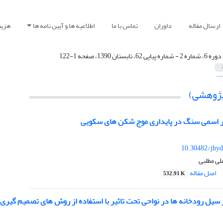
ارسال مقاله
داوران
تماس با ما
اطلاعیه ها و آیین نامه ها
هزین
دوره 6، شماره 2 - شماره پیاپی 62، تابستان 1390، صفحه 1-122
(پژوهشی)
ر اسمی سنگ در پایداری موج شکن های سکویی
10.30482/jhyd
لی مطلبی
اصل مقاله
532.91 K
سیل رودخانه ها در نواحی تحت تاثیر با استفاده از روش های تصمیم گیری 