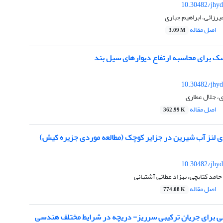
10.30482/jhyd
یرزائی، ابراهیم جباری
اصل مقاله
3.09 M
 برای محاسبه ارتفاع دیوارهای سیل بند
10.30482/jhyd
، جلال عطاری
اصل مقاله
362.99 K
لنز آب شیرین در جزایر کوچک (مطالعه موردی جزیره کیش)
10.30482/jhyd
مد کتابچی، بهزاد عطائی آشتیانی
اصل مقاله
774.08 K
لی برای جریان ترکیبی سرریز- دریچه در شرایط مختلف هندسی