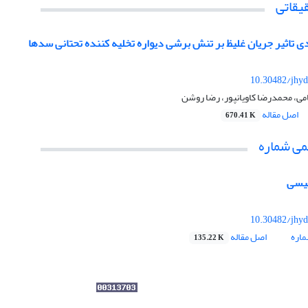
یقاتی
 تاثیر جریان غلیظ بر تنش برشی دیواره تخلیه کننده تحتانی سدها
10.30482/jhyd
ی، محمدرضا کاویانپور، رضا روشن
اصل مقاله
670.41 K
می شماره
لیسی
10.30482/jhyd
اره
اصل مقاله
135.22 K