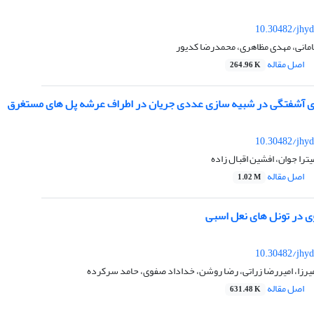
10.30482/jhyd
مانی، مهدی مظاهری، محمدرضا کدیور
اصل مقاله
264.96 K
ی آشفتگی در شبیه سازی عددی جریان در اطراف عرشه پل های مستغرق
10.30482/jhyd
ترا جوان، افشین اقبال زاده
اصل مقاله
1.02 M
ی در تونل های نعل اسبی
10.30482/jhyd
یرزا، امیررضا زراتی، رضا روشن، خداداد صفوی، حامد سرکرده
اصل مقاله
631.48 K