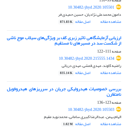
صفحه
99-110
10.30482/jhyd.2020.105501
دامون محمدعلی نژادیان، حسین حمیدی فر
مشاهده مقاله
اصل مقاله
871.83 K
ارزیابی آزمایشگاهی تاثیر زبری کف بر ویژگی‌های سیلاب موج ناشی
از شکست سد در مسیر‌های نا مستقیم
صفحه
111-122
10.30482/jhyd.2020.215555.1434
راضیه کاوند، مهدی قمشی، مهدی دریائی
مشاهده مقاله
اصل مقاله
835.14 K
بررسی خصوصیات هیدرولیکی جریان در سرریزهای هیدروفویل
نامتقارن
صفحه
123-136
10.30482/jhyd.2020.105503
الهام بهمن، عبدالرضا کبیری سامانی، محمدنوید مقیم
مشاهده مقاله
اصل مقاله
1.02 M