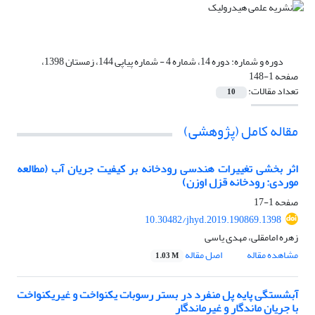
دوره و شماره:
دوره 14، شماره 4 - شماره پیاپی 144، زمستان 1398،
صفحه 1-148
تعداد مقالات:
10
مقاله کامل (پژوهشی)
اثر بخشی تغییرات هندسی رودخانه بر کیفیت جریان آب (مطالعه
موردی: رودخانه قزل‏‏ اوزن)
صفحه
1-17
10.30482/jhyd.2019.190869.1398
زهره امامقلی، مهدی یاسی
مشاهده مقاله
اصل مقاله
1.03 M
آبشستگی پایه پل منفرد در بستر رسوبات یکنواخت و غیریکنواخت
با جریان ماندگار و غیرماندگار