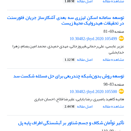
مشاهده مقاله
اصل مقاله
1.08 M
توسعه سامانه اسکن لیزری سه بعدی آشکارساز جریان فلورسنت
در تحقیقات هیدرولیک محیط زیست
صفحه
69-81
10.30482/jhyd.2020.105499
عزیر عابسی، علی رحمانی فیروزجائی، مهدی حمیدی، محمد امین بصام، زهرا
خدابخشی
مشاهده مقاله
اصل مقاله
1.12 M
توسعه روش بدون‌شبکه چندربعی برای حل مسئله شکست سد
صفحه
83-98
10.30482/jhyd.2020.105500
هانیه کاهید باصیری، رضا بابایی، علیرضا فلاح، احسان جباری
مشاهده مقاله
اصل مقاله
2.44 M
تأثیر توأمان شکاف و جسم شناور بر آبشستگی اطراف پایه پل