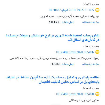
صفحه
19-33
10.30482/jhyd.2019.198223.1405
مهین اسحاقیان، سعید گوهری، سید سعید اخروی
مشاهده مقاله
اصل مقاله
990.05 K
نقش پساب تصفیه شده شهری بر نرخ فرسایش رسوبات چسبنده
در کانال‌های انتقال آب
صفحه
35-49
10.30482/jhyd.2020.105496
زهرا طاهری، کاظم اسماعیلی، حسین صمدی بروجنی، سعید رضا خداشناس
مشاهده مقاله
اصل مقاله
1.34 M
مطالعه پایداری و تحلیل حساسیت لایه سنگچین محافظ در اطراف
پایه‌های پل بر اساس تحلیل قابلیت اطمینان
صفحه
51-68
10.30482/jhyd.2020.105498
مجتبی کریمایی طبرستانی