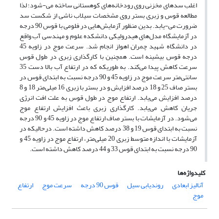
اغلب سدهای مخزنی روی رودخانه‌های کوهستانی ساخته می-شود؛ لذا
مطالعه قوس و زبری بستر روی مشخصات سیلاب ناشی از شکست سد
ضرورت می-یابد. بدین منظور آزمایش‌هایی در فلومی با قوس 90 درجه
در آزمایشگاه مدل‌های هیدرولیکی دانشکده علوم و مهندسی آب واقع
در دانشگاه شهید چمران اهواز انجام شد. سرعت موج در زاویه 45
درجه قوس بیشینه است. همچنین با کارگذاری زبری در طول قوس
سرعت کاهش پیدا می‌کند. به طوریکه که در ارتفاع آب بالا دست 35
سانتی‌متر سرعت موج در زاویه 45 و 90 درجه نسبت به ابتدای قوس در
بستر صاف 25 و 18 درصد افزایش و در بستر با زبری 16 میلی‌متر 18 و 8
درصد افزایش می‌یابد. ارتفاع موج در طول قوس به علت افت انرژی
جریان کاهش می‌یابد. کارگذاری زبری باعث افزایش ارتفاع موج
می‌شود. در آزمایشات با بستر صاف ارتفاع موج در زاویه 45 و 90 درجه
نسبت به ابتدای قوس 19 و 38 درصد کاهش داشته است. درحالیکه در
آزمایشات با اندازه متوسط زبری 20 میلی‌متر، ارتفاع موج در زاویه 45 و
90 درجه نسبت به ابتدای قوس 33 و 44 درصد کاهش داشته است.
کلیدواژه‌ها
آنالیز ابعادی
روندیابی سیل
قوس 90 درجه
سرعت موج
ارتفاع
موج