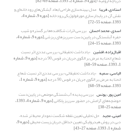
دریاچه ارومیه)
[دوره 9، شماره 2، 1393، صفحه 69-82]
استادی، فریبا
مدل بهینه‌‌سازی طراحی ابعاد آبشکن‌های رودخانه‌ای و
نقش آن در پایدارسازی مورفولوژیکی رودخانه
[دوره 9، شماره 4،
1393، صفحه 55-72]
اسدی، محمد احسان
بررسی اثرات شکافنده‌ها بر گستره و شیب
حفره آبشستگی در پایین‌دست سرریزهای ریزشی
[دوره 9، شماره 4،
1393، صفحه 15-24]
اقبال‌زاده، افشین
«یادداشت تحقیقاتی» بررسی عددی اثر نسبت
شعاع انحنا به عرض بر الگوی جریان در قوس 90 درجه
[دوره 9، شماره
1، 1393، صفحه 59-68]
الیاسی، سمیه
«یادداشت تحقیقاتی» بررسی عددی اثر نسبت شعاع
انحنا به عرض بر الگوی جریان در قوس 90 درجه
[دوره 9، شماره 1،
1393، صفحه 59-68]
امین پور، یونس
بررسی پدیده آب‌شستگی موضعی در پایین‌دست
حوضچه‌های آرامش در حضور سرریز پلکانی
[دوره 9، شماره 4، 1393،
صفحه 25-38]
امینی، مجید
حل تحلیلی تعیین نقطه شکست نمودار محیط تر شده –
دبی در روش هیدرولیکی تعیین حداقل جریان زیست محیطی
[دوره 9،
شماره 1، 1393، صفحه 27-43]