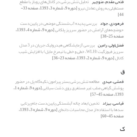
فتحی مقدم، منوچهر
تحلیل تنش برشی در کانال‌های روباز با مقطع
مستطیلی به روش تعادل نیرو
[دوره 9، شماره 3، 1393، صفحه 33-
44]
فرهودی، جواد
بررسی پدیده آب‌شستگی موضعی در پایین‌دست
حوضچه‌های آرامش در حضور سرریز پلکانی
[دوره 9، شماره 4، 1393،
صفحه 25-38]
فضل‌اولی، رامین
بررسی آزمایشگاهی هیدرولیک جریان در 3 مدل
سرریز فیوزگیت (WLH، خطی و خطی با نیمرخ مایل) با افزایش شیب
کانال
[دوره 9، شماره 2، 1393، صفحه 23-36]
ق
قمشی، مهدی
مطالعه تنش برشی بستر پیرامون تکیه‌گاه پل در حضور
پوشش گیاهی صلب غیر مستغرق روی دشت سیلابی
[دوره 9، شماره 1،
1393، صفحه 45-57]
قیاسی، بهزاد
تخمین ابعاد چاله آبشستگی پایین‌دست جام پرتابی
سدها با استفاده از مدل محاسبات دانه‌ای
[دوره 9، شماره 3، 1393،
صفحه 45-60]
ک