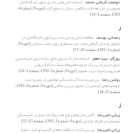
ذونعمت کرمانی، محمد
استفاده از روش عددی بدون شبکه المان
طبیعی در حل معادلات حاکم بر سیال با سطح آزاد
[دوره 9، شماره 4،
1393، صفحه 1-14]
ر
رمضانی، یوسف
مطالعه تنش برشی بستر پیرامون تکیه‌گاه پل در
حضور پوشش گیاهی صلب غیر مستغرق روی دشت سیلابی
[دوره 9،
شماره 1، 1393، صفحه 45-57]
روزگار، سید جعفر
استفاده از یک نیروی مانع ساده برای شبیه‌سازی
عبور جریان از زیر یک دریچه هایپوالاستیک به کمک روش
هیدرودینامیک ذرات هموار
[دوره 9، شماره 3، 1393، صفحه 1-14]
روشن، رضا
بررسی پدیده آب‌شستگی موضعی در پایین‌دست
حوضچه‌های آرامش در حضور سرریز پلکانی
[دوره 9، شماره 4، 1393،
صفحه 25-38]
ز
زراتی، امیررضا
تأثیر زمان وقوع اوج هیدروگراف سیل بر آبشستگی
موضعی در اطراف پایه پل
[دوره 9، شماره 3، 1393، صفحه 15-32]
زراتی، امیررضا
بررسی اثرات شکافنده‌ها بر گستره و شیب حفره