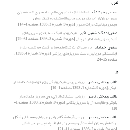
ص
صباحی، هوشنگ
استفاده از یک نیروی مانع ساده برای شبیه‌سازی
عبور جریان از زیر یک دریچه هایپوالاستیک به کمک روش
هیدرودینامیک ذرات هموار
[دوره 9، شماره 3، 1393، صفحه 1-14]
صفرزاده گندشمین، اکبر
هیدرودینامیک سه بعدی سرریزهای
کلیدپیانویی انحنادار در پلان
[دوره 9، شماره 3، 1393، صفحه 61-79]
صفوی، خداداد
بررسی اثرات شکافنده‌ها بر گستره و شیب حفره
آبشستگی در پایین‌دست سرریزهای ریزشی
[دوره 9، شماره 4، 1393،
صفحه 15-24]
ط
طالب بیدختی، ناصر
ارزیابی پرش هیدرولیکی روی حوضچه دندانه‌دار
بلوکی
[دوره 9، شماره 1، 1393، صفحه 1-10]
طالب بیدختی، ناصر
ارزیابی استهلاک انرژی روی سرریز دندانه‌دار
بلوکی و مقایسه آن با سرریز پلکانی
[دوره 9، شماره 2، 1393، صفحه 1-
10]
طالب بیدختی، ناصر
بررسی آزمایشگاهی اثر زبری‌های مستطیلی شکل
بر کاهش میزان آبشستگی موضعی در اطراف پایه پل مربعی شکل
[دوره 9، شماره 2، 1393، صفحه 11-21]