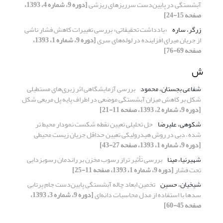
آبشستگی در پایین‌دست سرریزهای ریزشی
[دوره 9، شماره 4، 1393،
صفحه 15-24]
زرگر، ساره
«یادداشت تحقیقاتی» بررسی تغییرات کاهش فشار ناشی
از جریان میرای افزاینده در لوله‌های سری
[دوره 9، شماره 1، 1393،
صفحه 69-76]
ش
شفاعی بجستان، محمود
بررسی آزمایشگاهی اثر زبری‌های مستطیلی
شکل بر کاهش میزان آبشستگی موضعی در اطراف پایه پل مربعی شکل
[دوره 9، شماره 2، 1393، صفحه 11-21]
شکوهی، علیرضا
حل تحلیلی تعیین نقطه شکست نمودار محیط تر
شده – دبی در روش هیدرولیکی تعیین حداقل جریان زیست محیطی
[دوره 9، شماره 1، 1393، صفحه 27-43]
شهیرنیا، مینا
بررسی تأثیر تراز رسوب مخزن بر راندمان رسوبزدایی
تحت فشار
[دوره 9، شماره 1، 1393، صفحه 11-25]
شیخیان، حسین
تخمین ابعاد چاله آبشستگی پایین‌دست جام پرتابی
سدها با استفاده از مدل محاسبات دانه‌ای
[دوره 9، شماره 3، 1393،
صفحه 45-60]