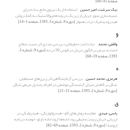
صفحه 45-60]
نیک سرشت، امیر حسین
استفاده از یک نیروی مانع ساده برای
شبیه‌سازی عبور جریان از زیر یک دریچه هایپوالاستیک به کمک روش
هیدرودینامیک ذرات هموار
[دوره 9، شماره 3، 1393، صفحه 1-14]
و
واقفی، محمد
«یادداشت تحقیقاتی» بررسی عددی اثر نسبت شعاع
انحنا به عرض بر الگوی جریان در قوس 90 درجه
[دوره 9، شماره 1،
1393، صفحه 59-68]
ه
هرمزی، محمد حسین
بررسی آزمایشگاهی اثر زبری‌های مستطیلی
شکل بر کاهش میزان آبشستگی موضعی در اطراف پایه پل مربعی شکل
[دوره 9، شماره 2، 1393، صفحه 11-21]
ی
یاسی، مهدی
مقایسه روش‌های اکو- هیدرولوژیکی- هیدرولیکی در
ارزیابی جریان زیست محیطی رودخانه‌ها (رودخانه نازلو، حوضه دریاچه
ارومیه)
[دوره 9، شماره 2، 1393، صفحه 69-82]