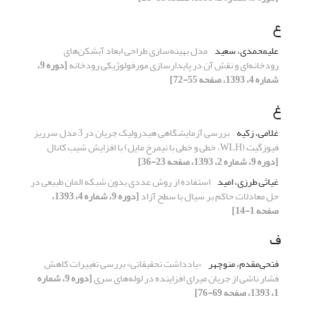
ع
علیمحمدی، سعید
مدل بهینه‌‌سازی طراحی ابعاد آبشکن‌های
رودخانه‌ای و نقش آن در پایدارسازی مورفولوژیکی رودخانه
[دوره 9،
شماره 4، 1393، صفحه 55-72]
غ
غلامی، زکیه
بررسی آزمایشگاهی هیدرولیک جریان در 3 مدل سرریز
فیوزگیت (WLH، خطی و خطی با نیمرخ مایل) با افزایش شیب کانال
[دوره 9، شماره 2، 1393، صفحه 23-36]
غیاثی طرزی، امید
استفاده از روش عددی بدون شبکه المان طبیعی در
حل معادلات حاکم بر سیال با سطح آزاد
[دوره 9، شماره 4، 1393،
صفحه 1-14]
ف
فتحی‌مقدم، منوچهر
«یادداشت تحقیقاتی» بررسی تغییرات کاهش
فشار ناشی از جریان میرای افزاینده در لوله‌های سری
[دوره 9، شماره
1، 1393، صفحه 69-76]