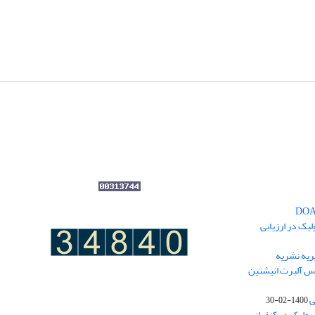
یک در ارزیابی
یه نشریه
نس آلبرت انیشتین
ی
1400-02-30
درولیک در کنفرانس