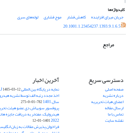
کلیدواژه‌ها
جریان میرای افزاینده
کاهش فشار
موج فشاری
لوله‌های سری
20.1001.1.23454237.1393.9.1.6.5
مراجع
دسترسی سریع
آخرین اخبار
صفحه اصلی
نمایه در پایگاه بین المللی DOAJ
1405-03-12
درباره نشریه
اخذ مجدد رتبه الف توسط نشریه هیدرول
اعضای هیات تحریریه
سال 1401
782-01-0-275
ارسال مقاله
پروفسور سوبهاش دی عضو هیئت تحریر
تماس با ما
هیدرولیک، مفتخر به دریافت جایزه ها
نقشه سایت
2022
1401-01-12
فراخوان پذیرش مقالات به زبان انگلیس
انتخاب و معرفی داور برگزیده مجله هی