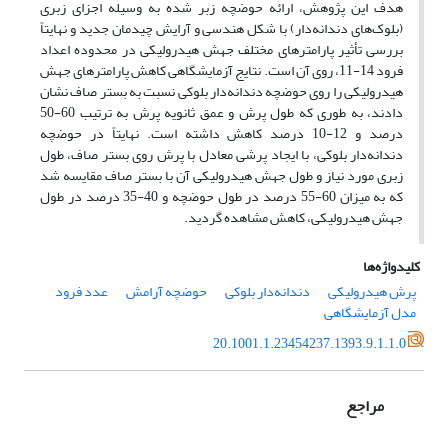
هدف این پژوهش، ارائه حوضچه زبر شده به وسیله اجزای زبری
(بلوک‌های دندانه‌دار) با شکل هندسی و آرایش چیدمان جدید و نهایتاً
بررسی تأثیر پارامتر‌های مختلف جهش هیدرولیکی در محدوده اعداد
فرود 14-11، روی آن است. نتایج آزمایشگاهی کاهش پارامترهای جهش
هیدرولیکی را روی حوضچه دندانه‌دار بلوکی نسبت به بستر صاف نشان
دادند، به طوری که طول پرش و عمق ثانویه پرش به ترتیب 60-50
درصد و 12-10 درصد کاهش داشته است. نهایتاً در حوضچه
دندانه‌دار بلوکی، با ایجاد پرشی معادل با پرش روی بستر صاف، طول
زبری مورد نیاز و طول جهش هیدرولیکی آن با بستر صاف مقایسه شد
که به میزان 60-55 درصد در طول حوضچه و 40-35 درصد در طول
جهش هیدرولیکی، کاهش مشاهده گردید.
کلیدواژه‌ها
پرش هیدرولیکی
دندانه‌دار بلوکی
حوضچه آرامش
عدد فرود
مدل آزمایشگاهی
20.1001.1.23454237.1393.9.1.1.0
مراجع