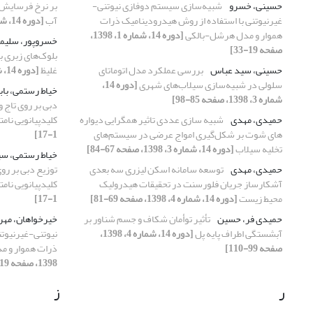
حسینی، خسرو
شبیه‌سازی سیستم دوفازی نیوتنی-
بر نرخ فرسایش 
غیرنیوتنی با استفاده از روش هیدرودینامیک ذرات
آب
[دوره 14، شماره 4، 1398، صفحه 35-49]
هموار و مدل هرشل-بالکی
[دوره 14، شماره 1، 1398،
خسروپور، سلیم
صفحه 19-33]
بلوک‌های زبری ب
حسینی، سید عباس
بررسی عملکرد مدل اتوماتای
غلیظ
[دوره 14، شماره 2، 1398، صفحه 105-115]
سلولی در شبیه‌سازی سیلاب‌های شهری
[دوره 14،
خیاط رستمی، با
شماره 3، 1398، صفحه 85-98]
دبی بر روی تاج 
حمیدی، مهدی
شبیه سازی عددی تاثیر همگرایی دیواره
کلیدپیانویی نامت
‌های شوت بر شکل‌گیری امواج عرضی در سیستم‌های
1-17]
تخلیه سیلاب
[دوره 14، شماره 3، 1398، صفحه 67-84]
خیاط رستمی، س
حمیدی، مهدی
توسعه سامانه اسکن لیزری سه بعدی
توزیع دبی بر رو
آشکارساز جریان فلورسنت در تحقیقات هیدرولیک
کلیدپیانویی نامت
محیط زیست
[دوره 14، شماره 4، 1398، صفحه 69-81]
1-17]
حمیدی فر، حسین
تأثیر توأمان شکاف و جسم شناور بر
خیرخواهان، مهر
آبشستگی اطراف پایه پل
[دوره 14، شماره 4، 1398،
نیوتنی-غیرنیوتن
صفحه 99-110]
ذرات هموار و 
1398، صفحه 19-33]
ر
ز