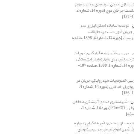
ل‌سازی عددی سه بعدی برخورد موج
 شکست چرخان موج
[دوره 14، شماره 2،
ن
توسعه سامانه اسکن لیزری سه
جریان فلورسنت در تحقیقات
 زیست
[دوره 14، شماره 4، 1398، صفحه
ر
بررسی تاثیر زاویه قرارگیری دو پایه
 جریان بر روی عمق تعادل آبشستگی
[دوره 14، شماره 1، 1398، صفحه 107-
سی خصوصیات هیدرولیکی جریان در
فویل نامتقارن
[دوره 14، شماره 4،
ان
شبیه‌سازی عددی آب‌شکن متخلخل
ر Flow3D
[دوره 14، شماره 1،
یه سازی عددی تاثیر همگرایی دیواره
ل‌گیری امواج عرضی در سیستم‌های