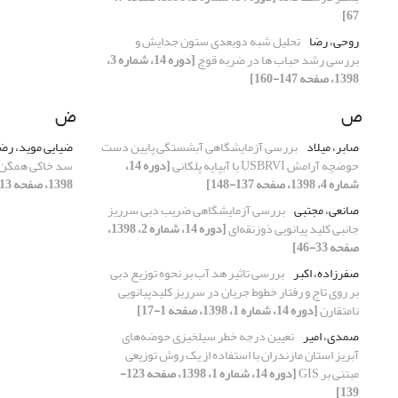
67]
روحی، رضا
تحلیل شبه دوبعدی ستون جدایش و
بررسی رشد حباب ها در ضربه قوچ
[دوره 14، شماره 3،
1398، صفحه 147-160]
ص
ض
صابر، میلاد
بررسی آزمایشگاهی آبشستگی پایین دست
ضیایی موید، رض
حوضچه آرامش USBRVI با آبپایه پلکانی
[دوره 14،
سد خاکی همگن 
شماره 4، 1398، صفحه 137-148]
1398، صفحه 113-128]
صانعی، مجتبی
بررسی آزمایشگاهی ضریب دبی سرریز
جانبی کلید پیانویی ذوزنقه‌ای
[دوره 14، شماره 2، 1398،
صفحه 33-46]
صفرزاده، اکبر
بررسی تاثیر هد آب بر نحوه توزیع دبی
بر روی تاج و رفتار خطوط جریان در سرریز کلیدپیانویی
نامتقارن
[دوره 14، شماره 1، 1398، صفحه 1-17]
صمدی، امیر
تعیین درجه خطر سیلخیزی حوضه‌های
آبریز استان مازندران با استفاده از یک روش توزیعی
مبتنی بر GIS
[دوره 14، شماره 1، 1398، صفحه 123-
139]