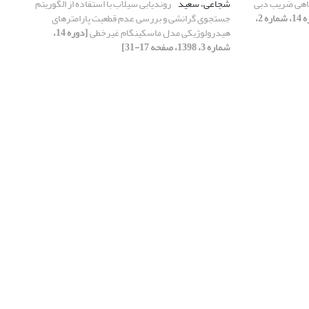
اهی ضریب دبی
شجاعی، سعید
روندیابی سیلاب با استفاده از الگوریتم
[دوره 14، شماره 2،
جستجوی گرانشی و بررسی عدم قطعیت پارامترهای
هیدرولوژیکی مدل ماسکینگام غیرخطی
[دوره 14،
شماره 3، 1398، صفحه 17-31]