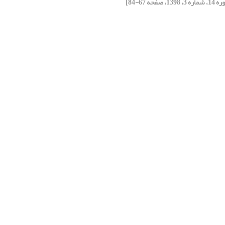
 3، 1398، صفحه 67-84]