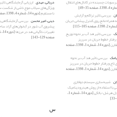
رسوبات چسبنده در کانال‌های انتقال
دریائی، مهدی
ارزیابی آزمایشگاهی تاثیر
ویژگی‌های سیلاب موج ناشی از شکست س
نا مستقیم
[دوره 14، شماره 4، 1398، صفحه 111-122]
ان
بررسی تاثیر تراکم و آرایش
ه همراه مانع روی کنترل پیشانی جریان
دینی، امیر محسن
بررسی آزمایشگاهی 
پیشروی آب شور در آبخوان‌های آزاد ساح
تغییرات ناگهانی هد در مرزها
بک
بررسی تاثیر هد آب بر نحوه توزیع
صفحه 129-143]
و رفتار خطوط جریان در سرریز
قارن
[دوره 14، شماره 1، 1398، صفحه
یامک
بررسی تاثیر هد آب بر نحوه
ی تاج و رفتار خطوط جریان در سرریز
قارن
[دوره 14، شماره 1، 1398، صفحه
ان
شبیه‌سازی سیستم دوفازی
ی با استفاده از روش هیدرودینامیک
مدل هرشل-بالکی
[دوره 14، شماره 1،
س