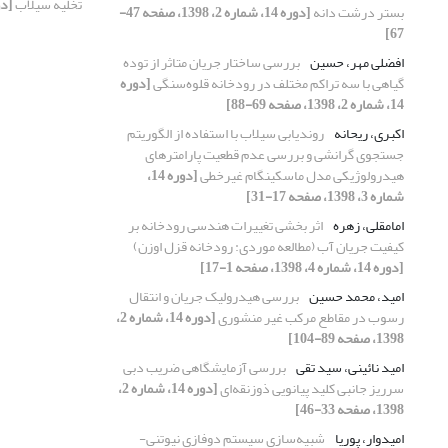
تخلیه سیلاب
[دوره 14، شماره
بستر درشت دانه
[دوره 14، شماره 2، 1398، صفحه 47-
67]
افضلی مهر، حسین
بررسی ساختار جریان متاثر از توده
گیاهی با سه تراکم مختلف در رودخانه قلوه‌سنگی
[دوره
14، شماره 2، 1398، صفحه 69-88]
اکبری، ریحانه
روندیابی سیلاب با استفاده از الگوریتم
جستجوی گرانشی و بررسی عدم قطعیت پارامترهای
هیدرولوژیکی مدل ماسکینگام غیرخطی
[دوره 14،
شماره 3، 1398، صفحه 17-31]
امامقلی، زهره
اثر بخشی تغییرات هندسی رودخانه بر
کیفیت جریان آب (مطالعه موردی: رودخانه قزل‏‏ اوزن)
[دوره 14، شماره 4، 1398، صفحه 1-17]
امید، محمد حسین
بررسی هیدرولیک جریان و انتقال
رسوب در مقاطع مرکب غیر منشوری
[دوره 14، شماره 2،
1398، صفحه 89-104]
امید نائینی، سید تقی
بررسی آزمایشگاهی ضریب دبی
سرریز جانبی کلید پیانویی ذوزنقه‌ای
[دوره 14، شماره 2،
1398، صفحه 33-46]
امیدوار، پوریا
شبیه‌سازی سیستم دوفازی نیوتنی-