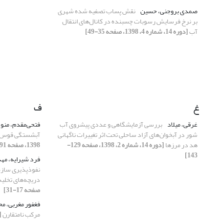
صمدی بروجنی، حسین
نقش پساب تصفیه شده شهری
بر نرخ فرسایش رسوبات چسبنده در کانال‌های انتقال
آب
[دوره 14، شماره 4، 1398، صفحه 35-49]
غ
ف
غرقی، میلاد
بررسی آزمایشگاهی و عددی پیشروی آب
فتحی‌مقدم، منو
شور در آبخوان‌های آزاد ساحلی تحت اثر تغییرات ناگهانی
آبشستگی قوس ملایم 
هد در مرزها
[دوره 14، شماره 2، 1398، صفحه 129-
1398، صفحه 91-105]
143]
فرد شیرایه، مه
دریچه‌های تخلیه
صفحه 17-31]
فغفور مغربی، م
مرکب نامتقارن