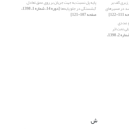
 زبری کف بر
پایه پل نسبت به جهت جریان بر روی عمق تعادل
د در مسیر‌های
آبشستگی در جلو پایه‌ها
[دوره 14، شماره 1، 1398،
صفحه 107-121]
و عددی
لی تحت اثر
[دوره 14، شماره 2، 1398،
ش