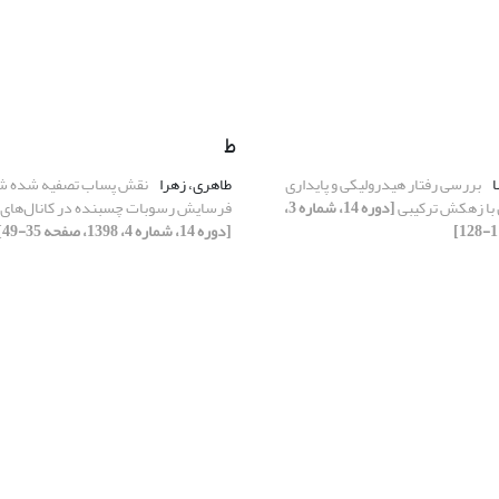
ط
ا
بررسی رفتار هیدرولیکی و پایداری
طاهری، زهرا
نقش پساب تصفیه شده شه
با زهکش ترکیبی
[دوره 14، شماره 3،
فرسایش رسوبات چسبنده در کانال‌های ا
[دوره 14، شماره 4، 1398، صفحه 35-49]