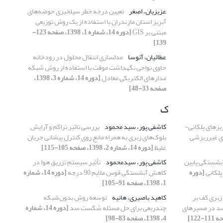
عزیزیان، اصغر
تعیین درجه خطر سیلخیزی حوضه‌های
آبریز استان مازندران با استفاده از یک روش توزیعی
مبتنی بر GIS
[دوره 14، شماره 1، 1398، صفحه 123-
139]
عطائیان، آتوسا
مدلسازی انتقال محلول در رودخانه
حاوی نواحی نگهداشت موقت با استفاده از روش شبکه
مدارهای الکتریکی معادل
[دوره 14، شماره 3، 1398،
صفحه 33-48]
ک
زهای پلکانی-
کاشفی پور، سید محمود
بررسی تاثیر تراکم و آرایش
ای غیرریزشی
بلوک‌های زبری به همراه مانع روی کنترل پیشانی جریان
غلیظ
[دوره 14، شماره 2، 1398، صفحه 105-115]
بشستگی پایین
کاشفی پور، سیدمحمود
تأثیر سیستم تزریق هوا در
[دوره
کاهش آبشستگی قوس ملایم 90 درجه
[دوره 14، شماره
1، 1398، صفحه 91-105]
 زبری کف بر
کاهید باصیری، هانیه
توسعه روش بدون‌شبکه
د در مسیر‌های
چندربعی برای حل مسئله شکست سد
[دوره 14، شماره
4، 1398، صفحه 83-98]