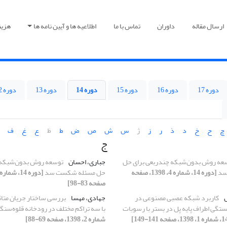
ارسال مقاله
داوران
تماس با ما
اطلاعیه ها و آیین نامه ها
هزین
دوره 17
دوره 16
دوره 15
دوره 14
دوره 13
دوره 12
چ
ح
خ
د
ذ
ر
ز
ژ
س
ش
ص
ض
ط
ظ
ع
غ
ف
ج
عه روش بدون‌شبکه چندربعی برای حل
جباری، احسان
توسعه روش بدون‌شبکه 
سد
[دوره 14، شماره 4، 1398، صفحه
حل مسئله شکست سد
صفحه 83-98]
س
کاربرد شبکه عصبی مصنوعی در
جهادی، مهسا
بررسی ساختار جریان متاثر
تگی اطراف پایه پل در بستر با رسوبات
با سه تراکم مختلف در رودخانه قلوه‌سنگ
شماره 2، 1398، صفحه 69-88]