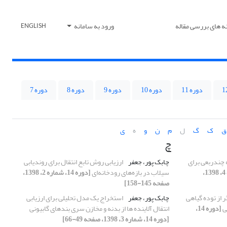
ه های بررسی مقاله
ورود به سامانه
ENGLISH
دوره 11
دوره 10
دوره 9
دوره 8
دوره 7
ق
ک
گ
ل
م
ن
و
ه
ی
چ
چندربعی برای
چابک پور، جعفر
ارزیابی روش تابع انتقال برای روندیابی
[دوره 14، شماره 4، 1398،
سیلاب در بازه‌های رودخانه‌ای
[دوره 14، شماره 2، 1398،
صفحه 145-158]
 از توده گیاهی
چابک پور، جعفر
استخراج یک مدل تحلیلی برای ارزیابی
ی
[دوره 14،
انتقال آلاینده ها از بدنه و مخازن سری بندهای گابیونی
[دوره 14، شماره 3، 1398، صفحه 49-66]