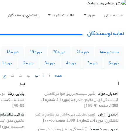
صفحه اصلی
مرور
اطلاعات نشریه
راهنمای نویسندگان
نمایه نویسندگان
همه دوره ها
دوره 21
دوره 20
دوره 19
دوره 18
دوره 6
دوره 5
دوره 4
دوره 3
دوره 2
دوره 1
همه
آ
ا
ب
پ
ت
ث
ج
ا
ب
احدیان، جواد
تأثیر سیستم تزریق هوا در کاهش
بابایی، رضا
توس
آبشستگی قوس ملایم 90 درجه
[دوره 14، شماره 1،
مسئله شکست 
1398، صفحه 91-105]
83-98]
احمدی، آرش
تعیین منحنی دبی- اشل در مقاطع مرکب
بارانی، غلامعبا
نامتقارن
[دوره 14، شماره 1، 1398، صفحه 65-77]
تخمین عمق آبشس
چسبنده
[دوره 14، شماره 1، 1398، صفحه 141-149]
اخروی، سید سعید
آبشستگی پایه پل منفرد در بستر