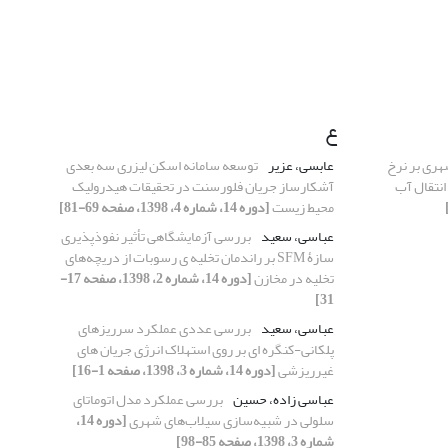
ع
ری بر نرخ
عابسی، عزیر
توسعه سامانه اسکن لیزری سه بعدی
نتقال آب
آشکارساز جریان فلورسنت در تحقیقات هیدرولیک
محیط زیست
[دوره 14، شماره 4، 1398، صفحه 69-81]
عباسی، سعید
بررسی آزمایشگاهی تأثیر نفوذپذیری
سازۀ SFM بر راندمان تخلیه ی رسوبات از دریچه‌های
تخلیه‌ در مخازن
[دوره 14، شماره 2، 1398، صفحه 17-
31]
عباسی، سعید
بررسی عددی عملکرد سرریزهای
پلکانی-کنگره ای بر روی استهلاک انرژی جریان های
غیرریزشی
[دوره 14، شماره 3، 1398، صفحه 1-16]
عباسی زاده، حسین
بررسی عملکرد مدل اتوماتای
سلولی در شبیه‌سازی سیلاب‌های شهری
[دوره 14،
شماره 3، 1398، صفحه 85-98]