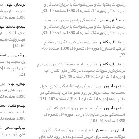
رسوبات یکنواخت و غیریکنواخت با جریان ماندگار و
بردبار، امید
مد
غیرماندگار
[دوره 14، شماره 4، 1398، صفحه 19-33]
تنها به سازه و
1398، صفحه 117-127]
اسحاقیان، مهین
آبشستگی پایه پل منفرد در بستر
رسوبات یکنواخت و غیریکنواخت با جریان ماندگار و
بصام، محمد امی
غیرماندگار
[دوره 14، شماره 4، 1398، صفحه 19-33]
بعدی آشکارساز 
هیدرولیک محیط
اسماعیلی، کاظم
تعیین منحنی دبی- اشل در مقاطع
69-81]
مرکب نامتقارن
[دوره 14، شماره 1، 1398، صفحه 65-
77]
بهشتی، علی اصغ
پل نسبت به جهت
اسماعیلی، کاظم
نقش پساب تصفیه شده شهری بر نرخ
در جلو پایه‌ها
فرسایش رسوبات چسبنده در کانال‌های انتقال آب
121]
[دوره 14، شماره 4، 1398، صفحه 35-49]
بهمن، الهام
برر
اشلایز، آنتون
بررسی تاثیر زاویه قرارگیری دو پایه پل
سرریزهای هیدرو
نسبت به جهت جریان بر روی عمق تعادل آبشستگی در
1398، صفحه 123-136]
جلو پایه‌ها
[دوره 14، شماره 1، 1398، صفحه 107-121]
بهنام طلب، احس
اشلایز، آنتون
تأثیر سیستم تزریق هوا در کاهش
با استفاده از نرم‌افزا
آبشستگی قوس ملایم 90 درجه
[دوره 14، شماره 1،
1398، صفحه 35-48]
1398، صفحه 91-105]
بیابانی، سحر
شب
افضلی مهر، حسین
اعتبارسنجی روش میانگین‌گیری
‌های شوت بر شک
دوگانه سرعت برای جریان کندشونده در رودخانه‌ های