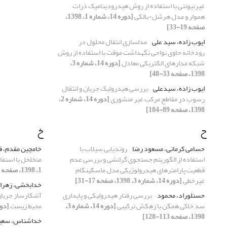
غیرنیوتنی با استفاده از روش هیدرودینامیک ذرات
هموار و مدل هرشل-بالکی
[دوره 14، شماره 1، 1398،
صفحه 19-33]
ایوب زاده، سید علی
مدلسازی انتقال محلول در
رودخانه حاوی نواحی نگهداشت موقت با استفاده از روش
شبکه مدارهای الکتریکی معادل
[دوره 14، شماره 3،
1398، صفحه 33-48]
ایوب زاده، سیدعلی
بررسی هیدرولیک جریان و انتقال
رسوب در مقاطع مرکب غیر منشوری
[دوره 14، شماره 2،
1398، صفحه 89-104]
ح
خ
حسامی کرمانی، مسعود رضا
روندیابی سیلاب با
خامچین مقدم، ف
استفاده از الگوریتم جستجوی گرانشی و بررسی عدم
متخلخل با استفاده از
قطعیت پارامترهای هیدرولوژیکی مدل ماسکینگام
1، 1398، صفحه 35-48]
غیرخطی
[دوره 14، شماره 3، 1398، صفحه 17-31]
خدابخشی، زهرا
حسنلوراد، محمود
بررسی رفتار هیدرولیکی و پایداری
آشکارساز جریان
سد خاکی همگن با زهکش ترکیبی
[دوره 14، شماره 3،
محیط زیست
[دوره 14، شماره 4، 8
1398، صفحه 113-128]
خداشناس، سعی