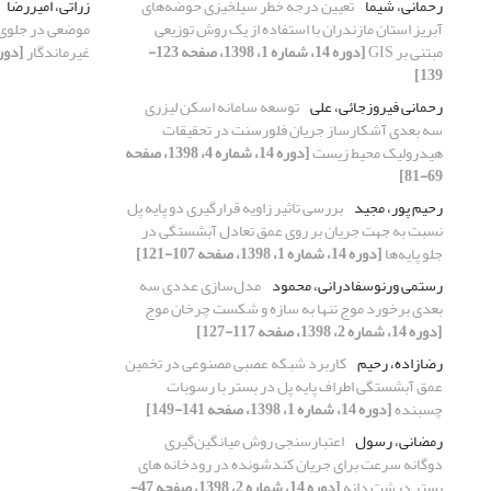
رحمانی، شیما
تعیین درجه خطر سیلخیزی حوضه‌های
زراتی، امیررضا
آبریز استان مازندران با استفاده از یک روش توزیعی
موضعی در جلوی 
مبتنی بر GIS
[دوره 14، شماره 1، 1398، صفحه 123-
غیرماندگار
[دوره 14، شماره 1، 1398،
139]
رحمانی فیروزجائی، علی
توسعه سامانه اسکن لیزری
سه بعدی آشکارساز جریان فلورسنت در تحقیقات
هیدرولیک محیط زیست
[دوره 14، شماره 4، 1398، صفحه
69-81]
رحیم پور، مجید
بررسی تاثیر زاویه قرارگیری دو پایه پل
نسبت به جهت جریان بر روی عمق تعادل آبشستگی در
جلو پایه‌ها
[دوره 14، شماره 1، 1398، صفحه 107-121]
رستمی ورنوسفادرانی، محمود
مدل‌سازی عددی سه
بعدی برخورد موج تنها به سازه و شکست چرخان موج
[دوره 14، شماره 2، 1398، صفحه 117-127]
رضازاده، رحیم
کاربرد شبکه عصبی مصنوعی در تخمین
عمق آبشستگی اطراف پایه پل در بستر با رسوبات
چسبنده
[دوره 14، شماره 1، 1398، صفحه 141-149]
رمضانی، رسول
اعتبارسنجی روش میانگین‌گیری
دوگانه سرعت برای جریان کندشونده در رودخانه‌ های
بستر درشت دانه
[دوره 14، شماره 2، 1398، صفحه 47-