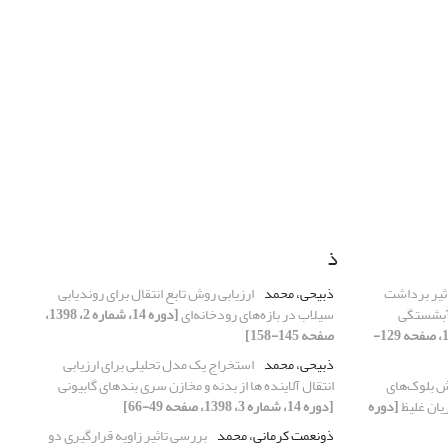
ذ
اثیر برداشت
ذبیحی، محمد
ارزیابی روش تابع انتقال برای روندیابی
 آبشستگی
سیلاب در بازه‌های رودخانه‌ای
[دوره 14، شماره 2، 1398،
[دوره 14، شماره 3، 1398، صفحه 129-
صفحه 145-158]
ذبیحی، محمد
استخراج یک مدل تحلیلی برای ارزیابی
یش بلوک‌های
انتقال آلاینده ها از بدنه و مخازن سری بندهای گابیونی
یان غلیظ
[دوره
[دوره 14، شماره 3، 1398، صفحه 49-66]
ذونعمت کرمانی، محمد
بررسی تاثیر زاویه قرارگیری دو