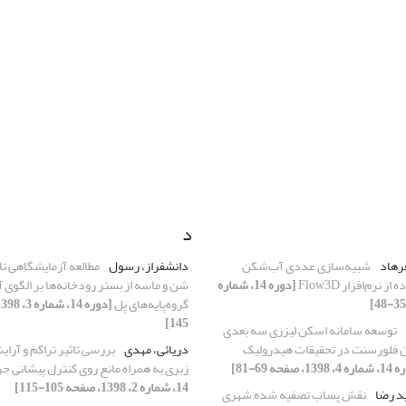
د
رهاد
شبیه‌سازی عددی آب‌شکن
دانشفراز، رسول
مطالعه آزمایشگاهی ت
 نرم‌افزار Flow3D
[دوره 14، شماره
شن و ماسه از بستر رودخانه‌ها بر الگوی
گروه‌پایه‌های پل
145]
توسعه سامانه اسکن لیزری سه بعدی
 فلورسنت در تحقیقات هیدرولیک
دریائی، مهدی
بررسی تاثیر تراکم و آرا
139، صفحه 69-81]
زبری به همراه مانع روی کنترل پیشانی جر
14، شماره 2، 1398، صفحه 105-115]
د رضا
نقش پساب تصفیه شده شهری