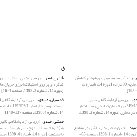
ق
چهر
تأثیر سیستم تزریق هوا در کاهش
قادری، امیر
بررسی عددی عملکرد سرری
90 درجه
[دوره 14، شماره 1،
کنگره ای بر روی استهلاک انرژی جریان ه
[دوره 14، شماره 3، 1398، صفحه 1-16]
دی
بررسی آزمایشگاهی تأثیر
قدسیان، مسعود
بررسی آزمایشگاهی آ
نفوذپذیری سازۀ SFM بر راندمان تخلیه ی رسوبات از
دست حوضچه آرامش USBRVI با آبپایه پلکانی
‌ در مخازن
[دوره 14، شماره 2، 1398،
14، شماره 4، 1398، صفحه 137-148]
قمشی، مهدی
ارزیابی آزمایشگاهی تاثیر
حمود
تعیین منحنی دبی- اشل در مقاطع
ویژگی‌های سیلاب موج ناشی از شکست س
[دوره 14، شماره 1، 1398، صفحه 65-
نا مستقیم
[دوره 14، شماره 4، 1398، صفحه 111-122]