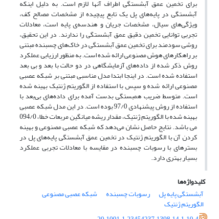
برای تخمین عمق آبشستگی اطراف آنها لازم است. به دلیل اینکه
آبشستگی در پایه‌های پل یک تابع پیچیده از مشخصات مصالح کف،
ویژگی‌های سیال، مشخصات جریان و هندسه‌ی پایه است، معادلات
تجربی توانایی تخمین دقیق عمق آبشستگی را ندارند. در این تحقیق،
روشی سودمند برای تخمین عمق آبشستگی در خاک‌های چسبنده مبتنی
بر راهکارهای هوش مصنوعی ارائه شده است. به منظور ارزیابی عملکرد
روش‌ ذکر شده از داده‌های آزمایشگاهی در دو حالت با بعد و بی بعد
استفاده شده است. در اینجا ابتدا مدل مناسبی مبتنی بر شبکه عصبی
مصنوعی ارائه شده و سپس با استفاده از الگوریتم ژنتیک بهینه شده
است. متوسط ضریب همبستگی بدست آمده برای داده‌های بی‌بعد با
استفاده از روش پیشنهادی 97/0 بوده است. در این مدل شبکه عصبی
بهینه شده با الگوریتم ژنتیک، مقدار ریشه میانگین مربعات خطا، 094/0
می باشد. نتایج حاصل نشان می‌دهد که شبکه عصبی مصنوعی و بهینه
کردن آن با الگوریتم ژنتیک در تخمین عمق آبشستگی پایه‌های پل در
بسترهای با رسوبات چسبنده در مقایسه با معادلات تجربی عملکرد
بسیار بهتری دارد.
کلیدواژه‌ها
آبشستگی پایه پل
رسوبات چسبنده
شبکه عصبی مصنوعی
الگوریتم ژنتیک