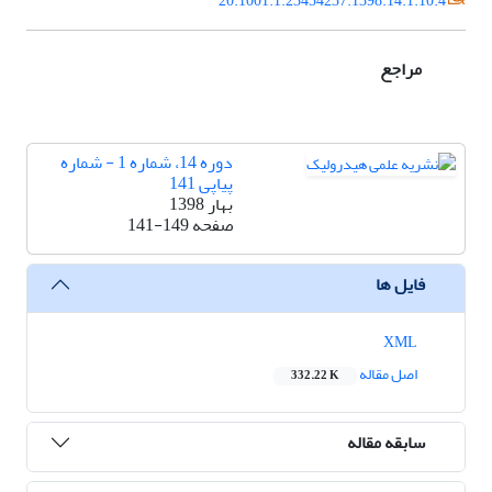
20.1001.1.23454237.1398.14.1.10.4
مراجع
دوره 14، شماره 1 - شماره
پیاپی 141
بهار 1398
صفحه
141-149
فایل ها
XML
اصل مقاله
332.22 K
سابقه مقاله