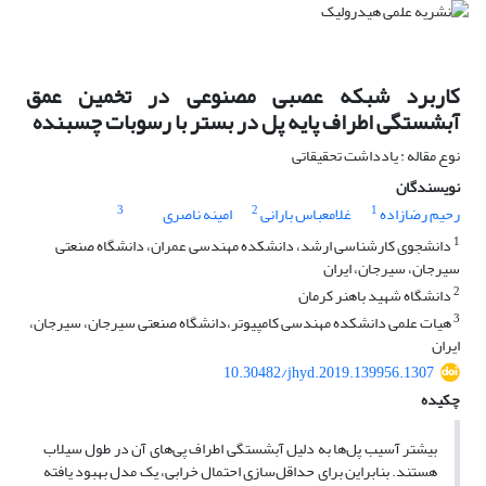
کاربرد شبکه عصبی مصنوعی در تخمین عمق
آبشستگی اطراف پایه پل در بستر با رسوبات چسبنده
نوع مقاله : یادداشت تحقیقاتی
نویسندگان
3
2
1
رحیم رضازاده
غلامعباس بارانی
امینه ناصری
1
دانشجوی کارشناسی ارشد، دانشکده مهندسی عمران، دانشگاه صنعتی
سیرجان، سیرجان، ایران
2
دانشگاه شهید باهنر کرمان
3
هیات علمی دانشکده مهندسی کامپیوتر،دانشگاه صنعتی سیرجان، سیرجان،
ایران
10.30482/jhyd.2019.139956.1307
چکیده
بیشتر آسیب پل‌ها به دلیل آبشستگی اطراف پی‌های‌ آن در طول سیلاب
هستند. بنابراین برای حداقل‌سازی احتمال خرابی، یک مدل بهبود یافته