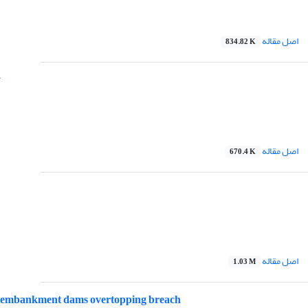
اصل مقاله
834.82 K
y
اصل مقاله
670.4 K
اصل مقاله
1.03 M
us embankment dams overtopping breach