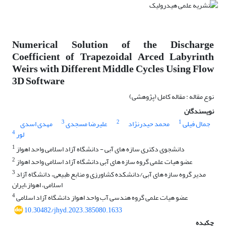
Numerical Solution of the Discharge
Coefficient of Trapezoidal Arced Labyrinth
Weirs with Different Middle Cycles Using Flow
3D Software
نوع مقاله : مقاله کامل (پژوهشی)
نویسندگان
3
2
1
جمال فیلی
محمد حیدرنژاد
علیرضا مسجدی
مهدی اسدی
4
لور
1
دانشجوی دکتری سازه های آبی - دانشگاه آزاد اسلامی واحد اهواز
2
عضو هیات علمی گروه سازه های آبی دانشگاه آزاد اسلامی واحد اهواز
3
مدیر گروه سازه های آبی/دانشکده کشاورزی و منابع طبیعی، دانشگاه آزاد
اسلامی، اهواز،ایران
4
عضو هیات علمی گروه هندسی آب واحد اهواز دانشگاه آزاد اسلامی
10.30482/jhyd.2023.385080.1633
چکیده