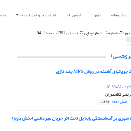
ارسال مقاله
داوران
تماس با ما
اطلاعیه ها و آیین نامه ها
هزین
دوره 7، شماره 2 - شماره پیاپی 72، تابستان 1391، صفحه 1-94
(پژوهشی)
نهای آشفته در روش MPS چند فازی
10.30482/jhyd
مرتضی کلاهدوزان
اصل مقاله
1.08 M
یه سپری بر آب‌شستگی پایه پل تحت اثر جریان غیردائمی (بخش دوم)