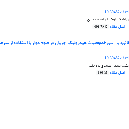
10.30482/jhyd
 لشکربلوک، ابراهیم جباری
اصل مقاله
691.79 K
تی» بررسی خصوصیات هیدرولیکی جریان در فلوم دوار با استفاده از سرعت‌س
10.30482/jhyd
وجنی، حسین صمدی بروجنی
اصل مقاله
1.08 M