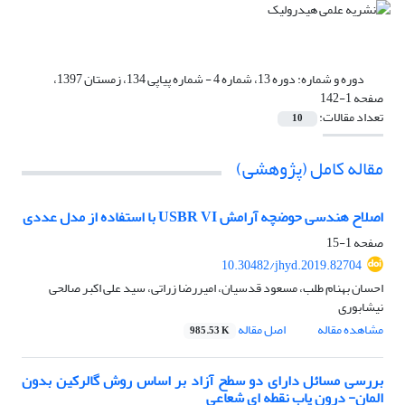
دوره و شماره:
دوره 13، شماره 4 - شماره پیاپی 134، زمستان 1397،
صفحه 1-142
تعداد مقالات:
10
مقاله کامل (پژوهشی)
اصلاح هندسی حوضچه آرامش USBR VI با استفاده از مدل عددی
صفحه
1-15
10.30482/jhyd.2019.82704
احسان بهنام طلب، مسعود قدسیان، امیررضا زراتی، سید علی اکبر صالحی
نیشابوری
مشاهده مقاله
اصل مقاله
985.53 K
بررسی مسائل دارای دو سطح آزاد بر اساس روش گالرکین بدون
المان- درون یاب نقطه ای شعاعی