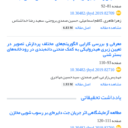
صفحه
81-92
10.30482/jhyd.2019.82709
زهرا طاهری، کاظم اسماعیلی، حسین صمدی بروجنی، سعید رضا خداشناس
مشاهده مقاله
اصل مقاله
6.83 M
معرفی و بررسی کارایی الگوریتم‌های مختلف پردازش تصویر در
تعیین زبری هیدرولیکی به کمک منحنی دانه‌بندی در رودخانه‌های
بستر شنی
صفحه
93-110
10.30482/jhyd.2019.82710
مهدیس زارعی، امیر صمدی، سیدحسین مهاجری
مشاهده مقاله
اصل مقاله
1.93 M
یادداشت تحقیقاتی
مطالعه آزمایشگاهی اثر جریان جت دایره‌ای بر رسوب شویی مخازن
صفحه
111-120
10.30482/jhyd.2019.82760