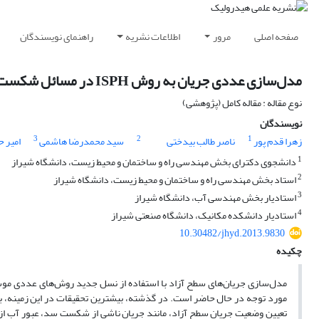
صفحه اصلی
مرور
اطلاعات نشریه
راهنمای نویسندگان
مدل‌سازی عددی جریان به روش ISPH در مسائل شکست سد، جریان از روی سرریز و عملکرد همزمان دریچه و سرریز
نوع مقاله : مقاله کامل (پژوهشی)
نویسندگان
3
2
1
زهرا قدم پور
ناصر طالب بیدختی
سید محمدرضا هاشمی
امیر 
1
دانشجوی دکترای بخش مهندسی راه و ساختمان و محیط زیست، دانشگاه شیراز
2
استاد بخش مهندسی راه و ساختمان و محیط زیست، دانشگاه شیراز
3
استادیار بخش مهندسی آب، دانشگاه شیراز
4
استادیار دانشکده مکانیک، دانشگاه صنعتی شیراز
10.30482/jhyd.2013.9830
چکیده
مدل‌سازی جریان‌های سطح آزاد با استفاده از نسل جدید روش‌های عددی مو
مورد توجه در حال حاضر است. در گذشته، بیشترین تحقیقات در این زمینه، بر
تعیین وضعیت جریان سطح آزاد، مانند جریان ناشی از شکست سد، عبور آب از ر