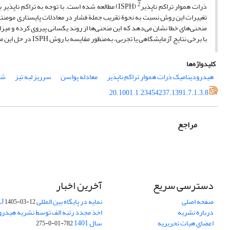
2
ذرات هموار تراکم ناپذیر
(ISPH) مطالعه شده است. با توجه به تراکم ناپذیر بودن این جریان‌ها، روش تصویر
تغییرات این روش نسبت به نحوة تقریب جملة فشار در معادلات پایستاری مومنتم ب
با برخی نتایج آزمایشگاهی یا تجربی، به‌منظور مقایسه با روش ISPH در حل این مسائل استفاده شده و نتایج، حاکی از نزدیکی قابل قبول این روش‌ها با یکدیگر است.
کلیدواژه‌ها
هیدرودینامیک ذرات هموار تراکم ناپذیر
معادله پواسن
سرریز لبه تیز
شک
20.1001.1.23454237.1391.7.1.3.8
مراجع
دسترسی سریع
آخرین اخبار
صفحه اصلی
نمایه در پایگاه بین المللی DOAJ
1405-03-12
درباره نشریه
اخذ مجدد رتبه الف توسط نشریه هیدرول
اعضای هیات تحریریه
سال 1401
782-01-0-275