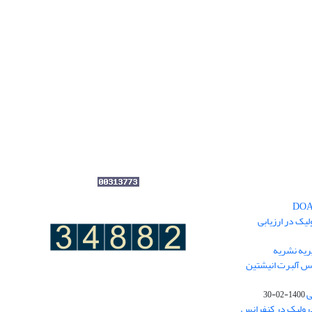
یک در ارزیابی
یه نشریه
نس آلبرت انیشتین
ی
1400-02-30
درولیک در کنفرانس