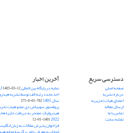
دسترسی سریع
آخرین اخبار
صفحه اصلی
نمایه در پایگاه بین المللی DOAJ
1405-03-12
درباره نشریه
اخذ مجدد رتبه الف توسط نشریه هیدرول
اعضای هیات تحریریه
سال 1401
782-01-0-275
ارسال مقاله
پروفسور سوبهاش دی عضو هیئت تحریر
تماس با ما
هیدرولیک، مفتخر به دریافت جایزه ها
نقشه سایت
2022
1401-01-12
فراخوان پذیرش مقالات به زبان انگلیس
انتخاب و معرفی داور برگزیده مجله هی